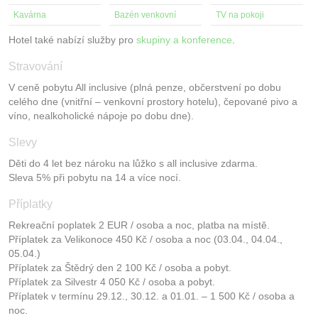
Kavárna
Bazén venkovní
TV na pokoji
Hotel také nabízí služby pro
skupiny a konference
.
Stravování
V ceně pobytu All inclusive (plná penze, občerstvení po dobu
celého dne (vnitřní – venkovní prostory hotelu), čepované pivo a
víno, nealkoholické nápoje po dobu dne).
Slevy
Děti do 4 let bez nároku na lůžko s all inclusive zdarma.
Sleva 5% při pobytu na 14 a více nocí.
Příplatky
Rekreační poplatek 2 EUR / osoba a noc, platba na místě.
Příplatek za Velikonoce 450 Kč / osoba a noc (03.04., 04.04.,
05.04.)
Příplatek za Štědrý den 2 100 Kč / osoba a pobyt.
Příplatek za Silvestr 4 050 Kč / osoba a pobyt.
Příplatek v termínu 29.12., 30.12. a 01.01. – 1 500 Kč / osoba a
noc.