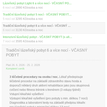
Lázeňský pobyt Light 6 a více nocí - VČASNÝ POBYT (s all inclusive)
6 nocí od
2890 Kč/osoba a noc
Tradiční lázeňský pobyt 5 nocí - VČASNÝ POBYT (s all inclusive)
5 nocí od
3295 Kč/osoba a noc
Tradiční lázeňský pobyt 6 a více nocí - VČASNÝ POBYT (s all inclusive)
6 nocí od
3130 Kč/osoba a noc
Intenzivní lázeňský pobyt - VČASNÝ POBYT (s all inclusive)
7 nocí od
3595 Kč/osoba a noc
Tradiční lázeňský pobyt 6 a více nocí - VČASNÝ
POBYT
Platí 26. 6. 2026 - 25. 2. 2028
Kompletní ceník
3 léčebné procedury na osobu / noc.
Lékař předepisuje
léčebné procedur na základě zdravotního stavu hosta a
doporučí některý druh aktivní rehabilitace jako jsou skupinová
cvičení nebo fitness trénink s trenérem (3 vstupy týdně)
Vstupní lékařské vyšetření
Výstupní lékařské vyšetření (pro pobyty s min. délkou 7 nocí)
Diagnostika a laboratorní testy na základě předpisu lékaře: