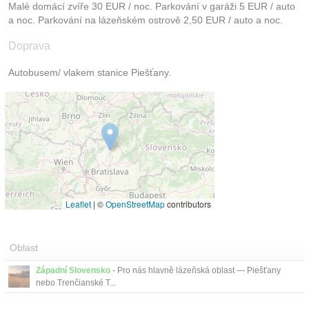
Malé domácí zvíře 30 EUR / noc. Parkování v garáži 5 EUR / auto
a noc. Parkování na lázeňském ostrově 2,50 EUR / auto a noc.
Doprava
Autobusem/ vlakem stanice Piešťany.
Leaflet
|
©
OpenStreetMap
contributors
Oblast
Západní Slovensko
- Pro nás hlavně lázeňská oblast — Piešťany
nebo Trenčianské T...