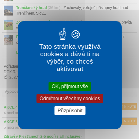
Trenčianský hrad
(36 km)
- Zachovalý, veřejně přístupný hrad nad
Trenčínem. Slov...
Zoo farma Modrová
(6 km)
- Když si půjdete koupit vstupenky, přivítá
vás ťava kte...
Park miniatur
(11 km)
- Park miniatur v Podolí je unikátní produkt
cestovního ruch...
Tato stránka využívá
cookies a dává ti na
Další atrakce v okolí
výběr, co chceš
Pořádající cestovní kancelář:
aktivovat
DCK Rekrea Ostrava s.r.o.
IČ: 25379178
OK, přijmout vše
Výpočet ceny
Odmítnout všechny cookies
AKCE 4=3 - 1 noc ZDARMA (s all inclusive)
LAST MINUTE
Přizpůsobit
4 noci od
2547 Kč/osoba a noc
AKCE 5=4 - 1 noc ZDARMA (s all inclusive)
LAST MINUTE
5 nocí od
2518 Kč/osoba a noc
Zdraví v Piešťanech 2-5 nocí (s all inclusive)