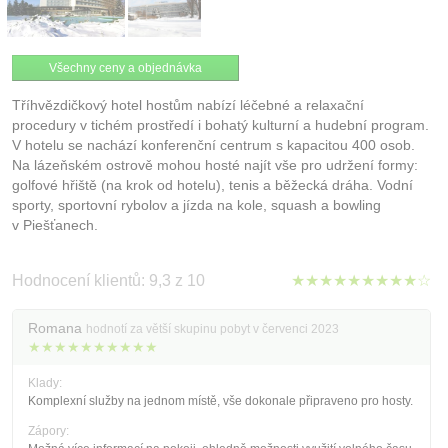
Všechny ceny a objednávka
Tříhvězdičkový hotel hostům nabízí léčebné a relaxační
procedury v tichém prostředí i bohatý kulturní a hudební program.
V hotelu se nachází konferenční centrum s kapacitou 400 osob.
Na lázeňském ostrově mohou hosté najít vše pro udržení formy:
golfové hřiště (na krok od hotelu), tenis a běžecká dráha. Vodní
sporty, sportovní rybolov a jízda na kole, squash a bowling
v Piešťanech.
Hodnocení klientů: 9,3 z 10
★★★★★★★★★☆
Romana
hodnotí za větší skupinu pobyt v červenci 2023
★★★★★★★★★★
Klady:
Komplexní služby na jednom místě, vše dokonale připraveno pro hosty.
Zápory: