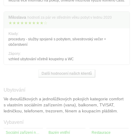
Možná více informací na pokoji, ohledně možnosti využití volného času.
Miloslava
hodnotí za pár ve středním věku pobyt v lednu 2020
★★★★★★★★★☆
Klady:
procedury - služby spojené s pobytem, silvestrovský večer +
občerstvení
Zápory:
vzhled ubytování včetně koupelny a WC
Další hodnocení našich klientů
Ubytování
Ve dvoulůžkových a jednolůžkových pokojích kategorie comfort
s vlastním sociálním zařízením (vana), balkonem, TV/SAT,
ledničkou, telefonem, trezorem, fénem a koupacím pláštěm.
Vybavení
Sociální zařízení na pokoji
Bazén vnitřní
Restaurace