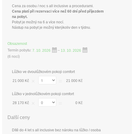
Cena za osobu / noc s all inclusive a procedurami.
Cena platí při rezervaci více než 60 dní před příjezdem
na pobyt.
Pobyt je možný na 6 a více nocí.
Nástup na pobyt je možný kterýkoliv den v týdnu.
Obsazenost
Termín pobytu:
7. 10. 2026
–
13. 10. 2026
(
6 nocí
)
Lůžko ve dvoulůžkovém pokoji comfort
×
=
21 000 Kč
21 000 Kč
Lůžko v jednolůžkovém pokoji comfort
×
=
28 170 Kč
0 Kč
Další ceny
Dítě do 4 let s all inclusive bez nároku na lůžko / osoba