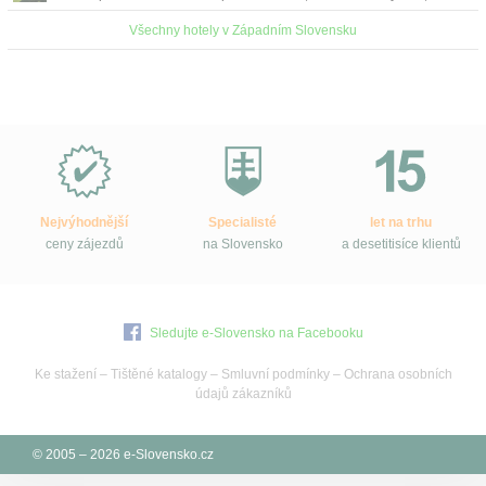
necelých 500 m od pěší zóny s obchody a k...
Všechny hotely v Západním Slovensku
Proč
e-
Slovensko.cz?
Nejvýhodnější
Specialisté
let na trhu
ceny zájezdů
na Slovensko
a desetitisíce klientů
Sledujte e-Slovensko na Facebooku
Ke stažení
–
Tištěné katalogy
–
Smluvní podmínky
–
Ochrana osobních
údajů zákazníků
© 2005 – 2026 e-Slovensko.cz