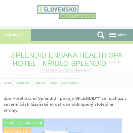
Panel pro správu cookies
Najít ubytování
Menu
Oblasti
SPLENDID ENSANA HEALTH SPA
HOTEL - KŘÍDLO SPLENDID
Slevy a Last Minute
★
★
★
(
Piešťany
,
Západní Slovensko
)
Autobusové zájezdy
Úvod
Hodnocení
Atrakce
Mapa
Konference
Skupiny a konference
Spa Hotel Grand Splendid - pokoje SPLENDID*** se nachází v
Před cestou
severní části lázeňského ostrova obklopený stoletými
stromy.
Atrakce
O nás
SKVĚLÉ HODNOCENÍ
LAST MINUTE