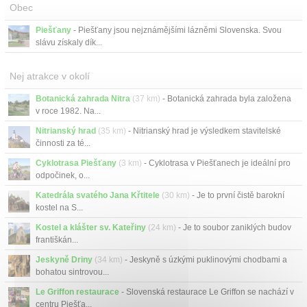
Obec
Piešťany
- Piešťany jsou nejznámějšími lázněmi Slovenska. Svou
slávu získaly dík...
Nej atrakce v okolí
Botanická zahrada Nitra
(37 km)
- Botanická zahrada byla založena
v roce 1982. Na...
Nitrianský hrad
(35 km)
- Nitrianský hrad je výsledkem stavitelské
činnosti za té...
Cyklotrasa Piešťany
(3 km)
- Cyklotrasa v Piešťanech je ideální pro
odpočinek, o...
Katedrála svatého Jana Křtitele
(30 km)
- Je to první čistě barokní
kostel na S...
Kostel a klášter sv. Kateřiny
(24 km)
- Je to soubor zaniklých budov
františkán...
Jeskyně Driny
(34 km)
- Jeskyně s úzkými puklinovými chodbami a
bohatou sintrovou...
Le Griffon restaurace
- Slovenská restaurace Le Griffon se nachází v
centru Piešťa...