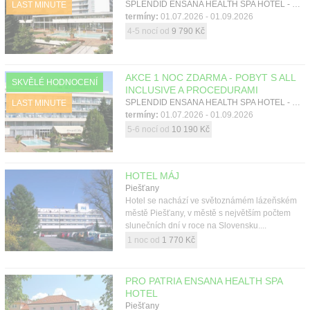
Kontakt
SPLENDID ENSANA HEALTH SPA HOTEL - KŘÍDLO GRAND, Piešťany, Západní Slovensko
LAST MINUTE
termíny:
01.07.2026 - 01.09.2026
4-5 nocí od
9 790 Kč
AKCE 1 NOC ZDARMA - POBYT S ALL
SKVĚLÉ HODNOCENÍ
INCLUSIVE A PROCEDURAMI
SPLENDID ENSANA HEALTH SPA HOTEL - KŘÍDLO SPLENDID, Piešťany, Západní Slovensko
LAST MINUTE
termíny:
01.07.2026 - 01.09.2026
5-6 nocí od
10 190 Kč
HOTEL MÁJ
Piešťany
Hotel se nachází ve světoznámém lázeňském
městě Piešťany, v městě s největším počtem
slunečních dní v roce na Slovensku....
1 noc od
1 770 Kč
PRO PATRIA ENSANA HEALTH SPA
HOTEL
Piešťany