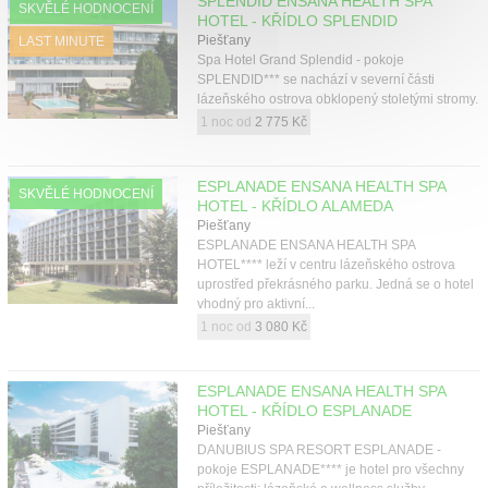
SPLENDID ENSANA HEALTH SPA
SKVĚLÉ HODNOCENÍ
HOTEL - KŘÍDLO SPLENDID
Piešťany
LAST MINUTE
Spa Hotel Grand Splendid - pokoje
SPLENDID*** se nachází v severní části
lázeňského ostrova obklopený stoletými stromy.
1 noc od
2 775 Kč
ESPLANADE ENSANA HEALTH SPA
SKVĚLÉ HODNOCENÍ
HOTEL - KŘÍDLO ALAMEDA
Piešťany
ESPLANADE ENSANA HEALTH SPA
HOTEL**** leží v centru lázeňského ostrova
uprostřed překrásného parku. Jedná se o hotel
vhodný pro aktivní...
1 noc od
3 080 Kč
ESPLANADE ENSANA HEALTH SPA
HOTEL - KŘÍDLO ESPLANADE
Piešťany
DANUBIUS SPA RESORT ESPLANADE -
pokoje ESPLANADE**** je hotel pro všechny