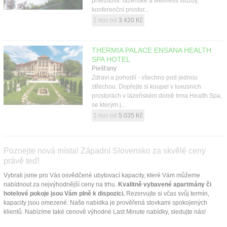
příležitosti: lázeňské a wellness služby,
konferenční prostor...
1 noc od
3 420 Kč
THERMIA PALACE ENSANA HEALTH
SPA HOTEL
Piešťany
Zdraví a pohodlí - všechno pod jednou
střechou. Dopřejte si koupel v luxusních
prostorách v lázeňském domě Irma Health Spa,
se kterým j...
1 noc od
5 035 Kč
Poznejte nová místa! Západní Slovensko za skvělé ceny
právě teď!
Vybrali jsme pro Vás osvědčené ubytovací kapacity, které Vám můžeme
nabídnout za nejvýhodnější ceny na trhu.
Kvalitně vybavené apartmány či
hotelové pokoje jsou Vám plně k dispozici.
Rezervujte si včas svůj termín,
kapacity jsou omezené. Naše nabídka je prověřená stovkami spokojených
klientů. Nabízíme také cenově výhodné Last Minute nabídky, sledujte nás!