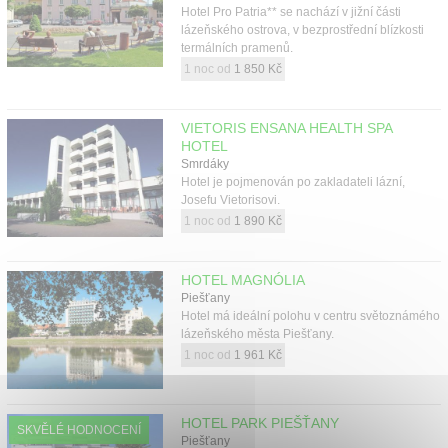
Hotel Pro Patria** se nachází v jižní části
lázeňského ostrova, v bezprostřední blízkosti
termálních pramenů.
1 noc od
1 850 Kč
VIETORIS ENSANA HEALTH SPA
HOTEL
Smrdáky
Hotel je pojmenován po zakladateli lázní,
Josefu Vietorisovi.
1 noc od
1 890 Kč
HOTEL MAGNÓLIA
Piešťany
Hotel má ideální polohu v centru světoznámého
lázeňského města Piešťany.
1 noc od
1 961 Kč
HOTEL PARK PIEŠŤANY
SKVĚLÉ HODNOCENÍ
Piešťany