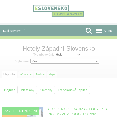
Panel pro správu cookies
Najít ubytování
Menu
Oblasti
Hotely Západní Slovensko
Slevy a Last Minute
Typ ubytování:
Vybavení:
Autobusové zájezdy
Ubytování
Informace
Atrakce
Mapa
Skupiny a konference
Před cestou
Bojnice
Piešťany
Smrdáky
Trenčianské Teplice
Atrakce
O nás
AKCE 1 NOC ZDARMA - POBYT S ALL
SKVĚLÉ HODNOCENÍ
INCLUSIVE A PROCEDURAMI