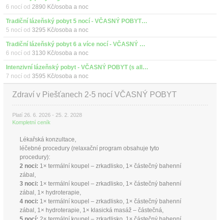
6 nocí od
2890 Kč/osoba a noc
Tradiční lázeňský pobyt 5 nocí - VČASNÝ POBYT (s all inclusive)
5 nocí od
3295 Kč/osoba a noc
Tradiční lázeňský pobyt 6 a více nocí - VČASNÝ POBYT (s all inclusive)
6 nocí od
3130 Kč/osoba a noc
Intenzivní lázeňský pobyt - VČASNÝ POBYT (s all inclusive)
7 nocí od
3595 Kč/osoba a noc
Zdraví v Piešťanech 2-5 nocí VČASNÝ POBYT
Platí 26. 6. 2026 - 25. 2. 2028
Kompletní ceník
Lékařská konzultace,
léčebné procedury (relaxační program obsahuje tyto
procedury):
2 noci:
1× termální koupel – zrkadlisko, 1× částečný bahenní
zábal,
3 noci:
1× termální koupel – zrkadlisko, 1× částečný bahenní
zábal, 1× hydroterapie,
4 noci:
1× termální koupel – zrkadlisko, 1× částečný bahenní
zábal, 1× hydroterapie, 1× klasická masáž – částečná,
5 nocí:
2× termální koupel – zrkadlisko, 1× částečný bahenní