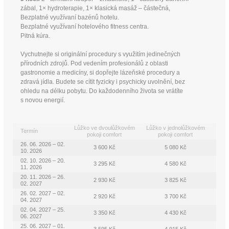
zábal, 1× hydroterapie, 1× klasická masáž – částečná,
Bezplatné využívaní bazénů hotelu.
Bezplatné využívaní hotelového fitness centra.
Pitná kúra.
Vychutnejte si originální procedury s využitím jedinečných
přírodních zdrojů. Pod vedením profesionálů z oblasti
gastronomie a medicíny, si dopřejte lázeňské procedury a
zdravá jídla. Budete se cítit fyzicky i psychicky uvolnění, bez
ohledu na délku pobytu. Do každodenního života se vrátíte
s novou energií.
Lůžko ve dvoulůžkovém
Lůžko v jednolůžkovém
Termín
pokoji comfort
pokoji comfort
26. 06. 2026 – 02.
3 600 Kč
5 080 Kč
10. 2026
02. 10. 2026 – 20.
3 295 Kč
4 580 Kč
11. 2026
20. 11. 2026 – 26.
2 930 Kč
3 825 Kč
02. 2027
26. 02. 2027 – 02.
2 920 Kč
3 700 Kč
04. 2027
02. 04. 2027 – 25.
3 350 Kč
4 430 Kč
06. 2027
25. 06. 2027 – 01.