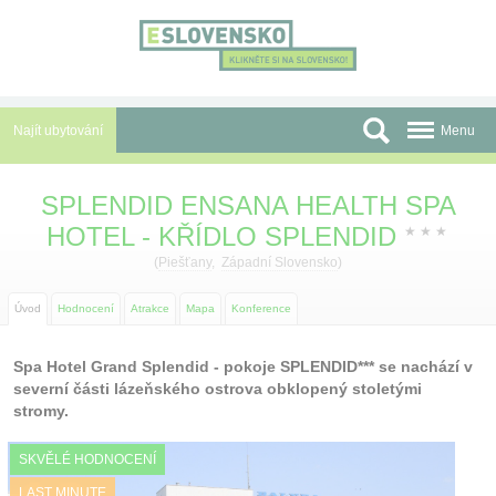
Panel pro správu cookies
Najít ubytování
Menu
Oblasti
SPLENDID ENSANA HEALTH SPA
HOTEL - KŘÍDLO SPLENDID
Slevy a Last Minute
★
★
★
(
Piešťany
,
Západní Slovensko
)
Autobusové zájezdy
Úvod
Hodnocení
Atrakce
Mapa
Konference
Skupiny a konference
Spa Hotel Grand Splendid - pokoje SPLENDID*** se nachází v
Před cestou
severní části lázeňského ostrova obklopený stoletými
stromy.
Atrakce
O nás
SKVĚLÉ HODNOCENÍ
LAST MINUTE