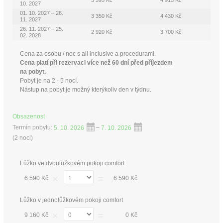
3 595 Kč
4 915 Kč
10. 2027
01. 10. 2027 – 26.
3 350 Kč
4 430 Kč
11. 2027
26. 11. 2027 – 25.
2 920 Kč
3 700 Kč
02. 2028
Cena za osobu / noc s all inclusive a procedurami.
Cena platí při rezervaci více než 60 dní před příjezdem
na pobyt.
Pobyt je na 2 - 5 nocí.
Nástup na pobyt je možný kterýkoliv den v týdnu.
Obsazenost
Termín pobytu:
5. 10. 2026
–
7. 10. 2026
(
2 noci
)
Lůžko ve dvoulůžkovém pokoji comfort
×
=
6 590 Kč
6 590 Kč
Lůžko v jednolůžkovém pokoji comfort
×
=
9 160 Kč
0 Kč