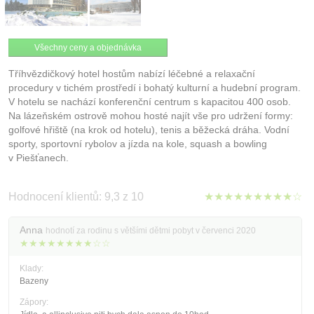
Všechny ceny a objednávka
Tříhvězdičkový hotel hostům nabízí léčebné a relaxační
procedury v tichém prostředí i bohatý kulturní a hudební program.
V hotelu se nachází konferenční centrum s kapacitou 400 osob.
Na lázeňském ostrově mohou hosté najít vše pro udržení formy:
golfové hřiště (na krok od hotelu), tenis a běžecká dráha. Vodní
sporty, sportovní rybolov a jízda na kole, squash a bowling
v Piešťanech.
Hodnocení klientů: 9,3 z 10
★★★★★★★★★☆
Anna
hodnotí za rodinu s většími dětmi pobyt v červenci 2020
★★★★★★★★☆☆
Klady:
Bazeny
Zápory: