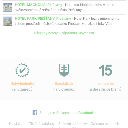
dní v roce na Slovensku....
HOTEL MAGNÓLIA, Piešťany
- Hotel má ideální polohu v centru
světoznámého lázeňského města Piešťany.
HOTEL PARK PIEŠŤANY, Piešťany
- Hotel Park leží v příjemném a
tichém prostředí městského parku Piešťan, v blízkosti řeky Váh,
necelých 500 m od pěší zóny s obchody a k...
Všechny hotely v Západním Slovensku
Proč
e-
Slovensko.cz?
Nejvýhodnější
Specialisté
let na trhu
ceny zájezdů
na Slovensko
a desetitisíce klientů
Sledujte e-Slovensko na Facebooku
Ke stažení
–
Tištěné katalogy
–
Smluvní podmínky
–
Ochrana osobních