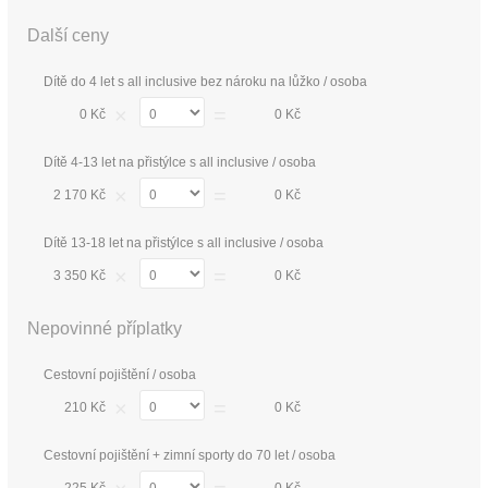
Další ceny
Dítě do 4 let s all inclusive bez nároku na lůžko / osoba
×
=
0 Kč
0 Kč
Dítě 4-13 let na přistýlce s all inclusive / osoba
×
=
2 170 Kč
0 Kč
Dítě 13-18 let na přistýlce s all inclusive / osoba
×
=
3 350 Kč
0 Kč
Nepovinné příplatky
Cestovní pojištění / osoba
×
=
210 Kč
0 Kč
Cestovní pojištění + zimní sporty do 70 let / osoba
225 Kč
0 Kč