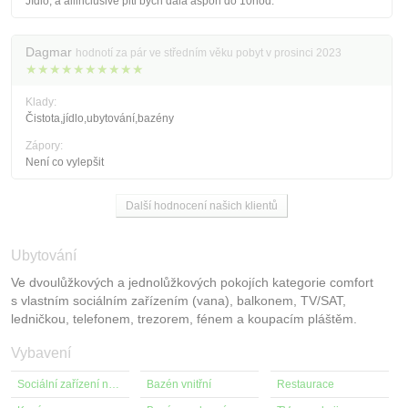
Jídlo, a allinclusive piti bych dala aspon do 10hod.
Dagmar
hodnotí za pár ve středním věku pobyt v prosinci 2023
★★★★★★★★★★
Klady:
Čistota,jídlo,ubytování,bazény
Zápory:
Není co vylepšit
Další hodnocení našich klientů
Ubytování
Ve dvoulůžkových a jednolůžkových pokojích kategorie comfort
s vlastním sociálním zařízením (vana), balkonem, TV/SAT,
ledničkou, telefonem, trezorem, fénem a koupacím pláštěm.
Vybavení
Sociální zařízení na pokoji
Bazén vnitřní
Restaurace