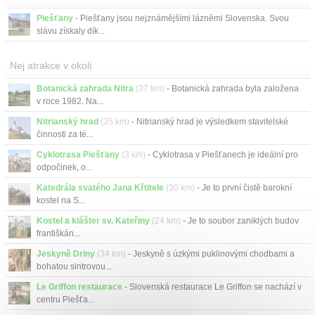
Piešťany
- Piešťany jsou nejznámějšími lázněmi Slovenska. Svou
slávu získaly dík...
Nej atrakce v okolí
Botanická zahrada Nitra
(37 km)
- Botanická zahrada byla založena
v roce 1982. Na...
Nitrianský hrad
(35 km)
- Nitrianský hrad je výsledkem stavitelské
činnosti za té...
Cyklotrasa Piešťany
(3 km)
- Cyklotrasa v Piešťanech je ideální pro
odpočinek, o...
Katedrála svatého Jana Křtitele
(30 km)
- Je to první čistě barokní
kostel na S...
Kostel a klášter sv. Kateřiny
(24 km)
- Je to soubor zaniklých budov
františkán...
Jeskyně Driny
(34 km)
- Jeskyně s úzkými puklinovými chodbami a
bohatou sintrovou...
Le Griffon restaurace
- Slovenská restaurace Le Griffon se nachází v
centru Piešťa...