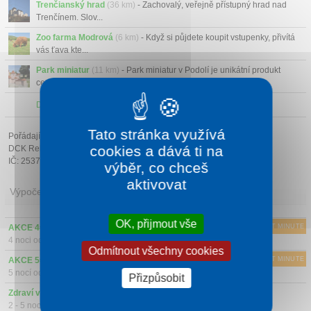
Trenčianský hrad
(36 km)
- Zachovalý, veřejně přístupný hrad nad
Trenčínem. Slov...
Zoo farma Modrová
(6 km)
- Když si půjdete koupit vstupenky, přivítá
vás ťava kte...
Park miniatur
(11 km)
- Park miniatur v Podolí je unikátní produkt
cestovního ruch...
Další atrakce v okolí
Tato stránka využívá
Pořádající cestovní kancelář:
cookies a dává ti na
DCK Rekrea Ostrava s.r.o.
IČ: 25379178
výběr, co chceš
aktivovat
Výpočet ceny
OK, přijmout vše
AKCE 4=3 - 1 noc ZDARMA (s all inclusive)
LAST MINUTE
4 noci od
2547 Kč/osoba a noc
Odmítnout všechny cookies
AKCE 5=4 - 1 noc ZDARMA (s all inclusive)
LAST MINUTE
5 nocí od
2518 Kč/osoba a noc
Přizpůsobit
Zdraví v Piešťanech 2-5 nocí (s all inclusive)
2 - 5 nocí od
3240 Kč/osoba a noc