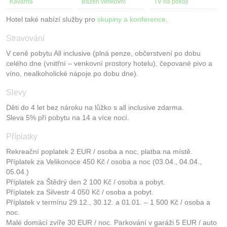
Kavárna
Bazén venkovní
TV na pokoji
Hotel také nabízí služby pro
skupiny a konference
.
Stravování
V ceně pobytu All inclusive (plná penze, občerstvení po dobu
celého dne (vnitřní – venkovní prostory hotelu), čepované pivo a
víno, nealkoholické nápoje po dobu dne).
Slevy
Děti do 4 let bez nároku na lůžko s all inclusive zdarma.
Sleva 5% při pobytu na 14 a více nocí.
Příplatky
Rekreační poplatek 2 EUR / osoba a noc, platba na místě.
Příplatek za Velikonoce 450 Kč / osoba a noc (03.04., 04.04.,
05.04.)
Příplatek za Štědrý den 2 100 Kč / osoba a pobyt.
Příplatek za Silvestr 4 050 Kč / osoba a pobyt.
Příplatek v termínu 29.12., 30.12. a 01.01. – 1 500 Kč / osoba a
noc.
Malé domácí zvíře 30 EUR / noc. Parkování v garáži 5 EUR / auto