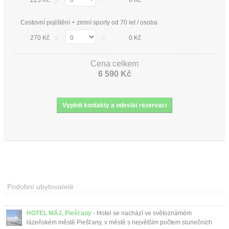
×
=
Cestovní pojištění + zimní sporty od 70 let / osoba
×
=
270 Kč
0 Kč
Cena celkem
6 590 Kč
Podobní ubytovatelé
HOTEL MÁJ, Piešťany
- Hotel se nachází ve světoznámém
lázeňském městě Piešťany, v městě s největším počtem slunečních