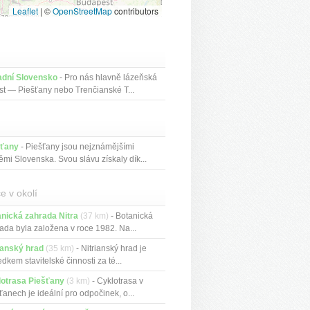
Leaflet
|
©
OpenStreetMap
contributors
adní Slovensko
- Pro nás hlavně lázeňská
st — Piešťany nebo Trenčianské T...
šťany
- Piešťany jsou nejznámějšími
ěmi Slovenska. Svou slávu získaly dík...
e v okolí
nická zahrada Nitra
(37 km)
- Botanická
ada byla založena v roce 1982. Na...
ianský hrad
(35 km)
- Nitrianský hrad je
edkem stavitelské činnosti za té...
lotrasa Piešťany
(3 km)
- Cyklotrasa v
ťanech je ideální pro odpočinek, o...