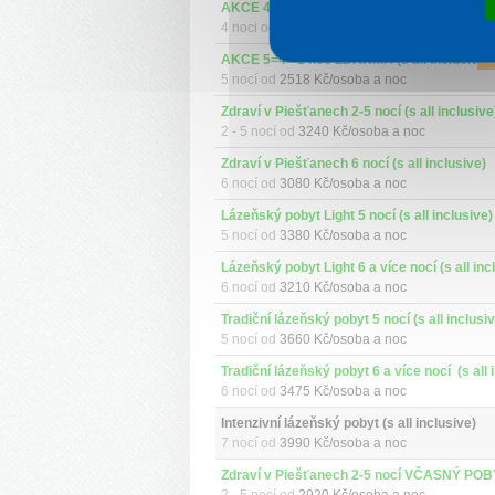
AKCE 4=3 - 1 noc ZDARMA (s all inclusive)
LA
4 noci od
2547 Kč/osoba a noc
AKCE 5=4 - 1 noc ZDARMA (s all inclusive)
LA
5 nocí od
2518 Kč/osoba a noc
Zdraví v Piešťanech 2-5 nocí (s all inclusive
2 - 5 nocí od
3240 Kč/osoba a noc
Zdraví v Piešťanech 6 nocí (s all inclusive)
6 nocí od
3080 Kč/osoba a noc
Lázeňský pobyt Light 5 nocí (s all inclusive)
5 nocí od
3380 Kč/osoba a noc
Lázeňský pobyt Light 6 a více nocí (s all inc
6 nocí od
3210 Kč/osoba a noc
Tradiční lázeňský pobyt 5 nocí (s all inclusi
5 nocí od
3660 Kč/osoba a noc
6 nocí od
3475 Kč/osoba a noc
Intenzivní lázeňský pobyt (s all inclusive)
7 nocí od
3990 Kč/osoba a noc