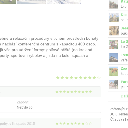
Kate
to p
Kost
soub
Jes
pukl
ebné a relaxační procedury v tichém prostředí i bohatý
Le G
se nachází konferenční centrum s kapacitou 400 osob.
Le G
 vše pro udržení formy: golfové hřiště (na krok od
porty, sportovní rybolov a jízda na kole, squash a
Tren
veře
Zoo
koup
★★★★★★★★★☆
Park
je u
★★★★★★★★★★
4
Dalš
Zápory:
Nebylo co
Pořádající c
DCK Rekrea 
IČ: 253791
★★★★★★★★☆☆
 pobyt v listopadu 2015