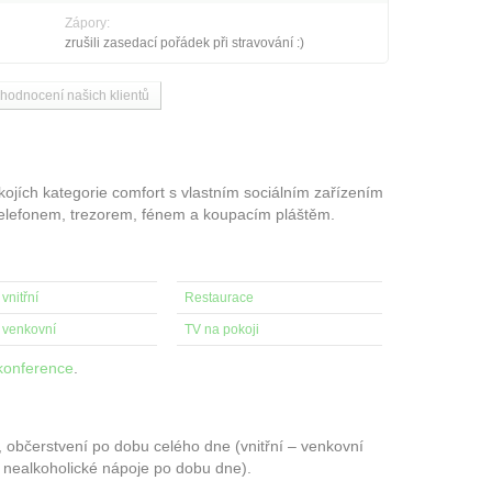
Zápory:
zrušili zasedací pořádek při stravování :)
 hodnocení našich klientů
ojích kategorie comfort s vlastním sociálním zařízením
telefonem, trezorem, fénem a koupacím pláštěm.
vnitřní
Restaurace
 venkovní
TV na pokoji
konference
.
e, občerstvení po dobu celého dne (vnitřní – venkovní
, nealkoholické nápoje po dobu dne).