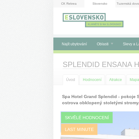
Panel pro správu cookies
CK Rekrea
Slovensko
Tuzemská dovo
Najít ubytování
Oblasti
Slevy a L
SPLENDID ENSANA H
Úvod
Hodnocení
Atrakce
Map
Spa Hotel Grand Splendid - pokoje S
ostrova obklopený stoletými stromy
SKVĚLÉ HODNOCENÍ
LAST MINUTE