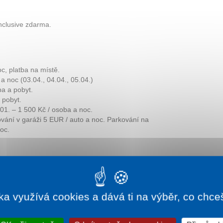
inclusive zdarma.
c, platba na místě.
a noc (03.04., 04.04., 05.04.)
ba a pobyt.
 pobyt.
.01. – 1 500 Kč / osoba a noc.
vání v garáži 5 EUR / auto a noc. Parkování na
oc.
ka využívá cookies a dává ti na výběr, co chce