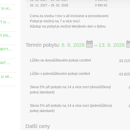
26. 11. 2027 – 25. 02. 2028
3 990 Kč
Zdraví v Piešťanech 6 nocí VČASNÝ POBYT (s all inclusive)
Cena za osobu / noc s all inclusive a procedurami.
Pobyt je možný na 7 a více nocí.
Lázeňský pobyt Light 5 nocí VČASNÝ POBYT (s all inclusive)
Nástup na pobyt je možný kterýkoliv den v týdnu.
Lázeňský pobyt Light 6 a více nocí - VČASNÝ POBYT (s all inclusive)
Termín pobytu:
6. 8. 2026
–
13. 8. 2026
Tradiční lázeňský pobyt 5 nocí - VČASNÝ POBYT (s all inclusive)
Lůžko ve dvoulůžkovém pokoji comfort
33 215
Tradiční lázeňský pobyt 6 a více nocí - VČASNÝ POBYT (s all inclusive)
Lůžko v jednolůžkovém pokoji comfort
43 925
Intenzivní lázeňský pobyt - VČASNÝ POBYT (s all inclusive)
Sleva 5% při pobytu na 14 a více nocí (dvoulůžkový
-
pokoj standard)
Sleva 5% při pobytu na 14 a více nocí (jednolůžkový
-
pokoj standard)
Další ceny