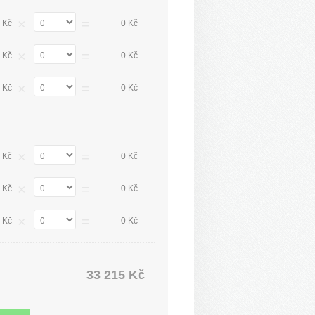
×
=
 Kč
0 Kč
×
=
 Kč
0 Kč
×
=
 Kč
0 Kč
×
=
 Kč
0 Kč
×
=
 Kč
0 Kč
×
=
 Kč
0 Kč
33 215 Kč