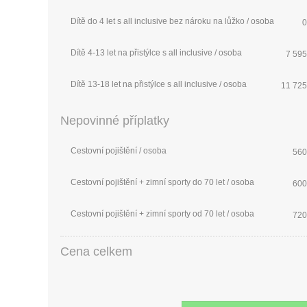
Dítě do 4 let s all inclusive bez nároku na lůžko / osoba
0
Dítě 4-13 let na přistýlce s all inclusive / osoba
7 595
Dítě 13-18 let na přistýlce s all inclusive / osoba
11 725
Nepovinné příplatky
Cestovní pojištění / osoba
560
Cestovní pojištění + zimní sporty do 70 let / osoba
600
Cestovní pojištění + zimní sporty od 70 let / osoba
720
Cena celkem