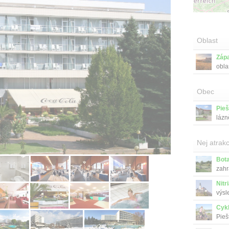
Oblast
Záp
obla
Obec
Pie
lázn
Nej atrakc
Bota
zahr
Nitr
výsl
Cyk
Pieš