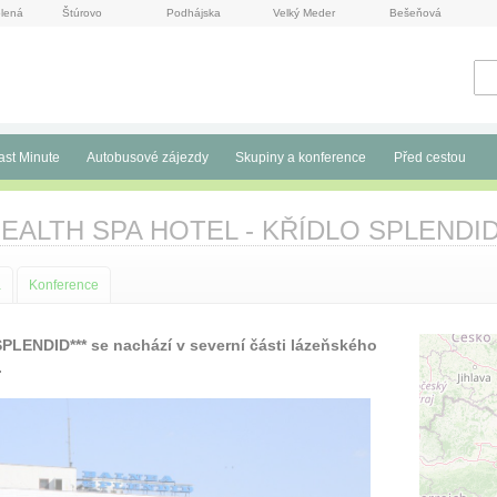
lená
Štúrovo
Podhájska
Velký Meder
Bešeňová
ast Minute
Autobusové zájezdy
Skupiny a konference
Před cestou
EALTH SPA HOTEL - KŘÍDLO SPLENDI
a
Konference
PLENDID*** se nachází v severní části lázeňského
.