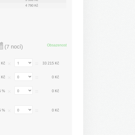
4 790 Kč
Obsazenost
(
7 nocí
)
×
=
 Kč
33 215 Kč
×
=
 Kč
0 Kč
×
=
5 %
0 Kč
×
=
5 %
0 Kč