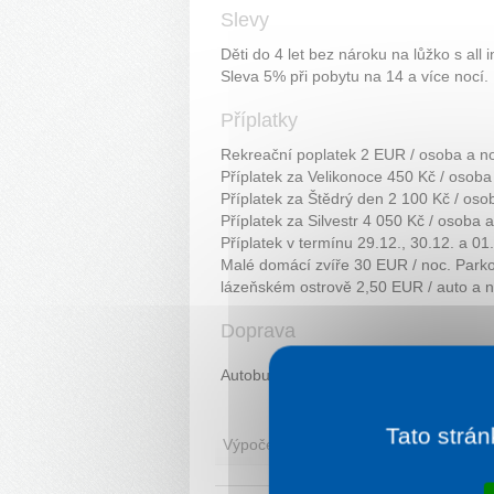
Slevy
Děti do 4 let bez nároku na lůžko s all 
Sleva 5% při pobytu na 14 a více nocí.
Příplatky
Rekreační poplatek 2 EUR / osoba a no
Příplatek za Velikonoce 450 Kč / osoba 
Příplatek za Štědrý den 2 100 Kč / oso
Příplatek za Silvestr 4 050 Kč / osoba a
Příplatek v termínu 29.12., 30.12. a 01
Malé domácí zvíře 30 EUR / noc. Parko
lázeňském ostrově 2,50 EUR / auto a n
Doprava
Autobusem/ vlakem stanice Piešťany.
Tato strán
Výpočet ceny