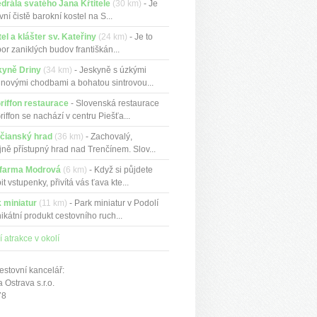
drála svatého Jana Křtitele
(30 km)
- Je
rvní čistě barokní kostel na S...
el a klášter sv. Kateřiny
(24 km)
- Je to
or zaniklých budov františkán...
kyně Driny
(34 km)
- Jeskyně s úzkými
inovými chodbami a bohatou sintrovou...
riffon restaurace
- Slovenská restaurace
riffon se nachází v centru Piešťa...
čianský hrad
(36 km)
- Zachovalý,
jně přístupný hrad nad Trenčínem. Slov...
 farma Modrová
(6 km)
- Když si půjdete
it vstupenky, přivítá vás ťava kte...
 miniatur
(11 km)
- Park miniatur v Podolí
nikátní produkt cestovního ruch...
í atrakce v okolí
estovní kancelář:
Ostrava s.r.o.
78