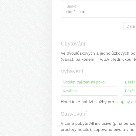
Klady:
klidné místo
Další
Ubytování
Ve dvoulůžkových a jednolůžkových pok
(vana), balkonem, TV/SAT, ledničkou, 
Vybavení
Sociální zařízení na pokoji
Bazén 
Kavárna
Bazén
Hotel také nabízí služby pro
skupiny a 
Stravování
V ceně pobytu All inclusive (plná penz
prostory hotelu), čepované pivo a víno