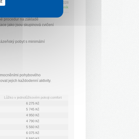
t
Platí 26. 6. 2026 - 25. 2. 2028
Kompletní ceník
né procedur na základě
itace jako jsou skupinová cvičení
 lázeňský pobyt s minimální
onemocněními pohybového
at jejich každodenní aktivity.
Lůžko v jednolůžkovém pokoji comfort
6 275 Kč
5 745 Kč
4 950 Kč
4 790 Kč
5 560 Kč
6 075 Kč
5 560 Kč