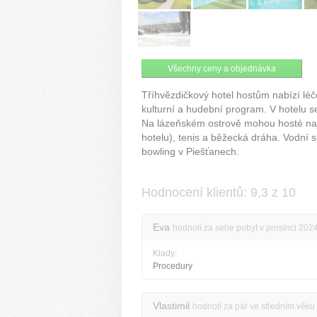
Všechny ceny a objednávka
Tříhvězdičkový hotel hostům nabízí léč
kulturní a hudební program. V hotelu 
Na lázeňském ostrově mohou hosté najít
hotelu), tenis a běžecká dráha. Vodní s
bowling v Piešťanech.
Hodnocení klientů: 9,3 z 10
Eva
hodnotí za sebe pobyt v prosinci 202
Klady:
Procedury
Vlastimil
hodnotí za pár ve středním věku