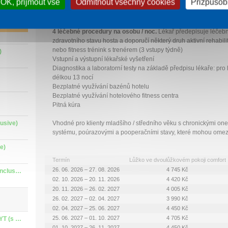
OK, přijmout vše
Odmítnout všechny cookies
Přizpůsobi
ST MINUTE
Intenzivní lázeňský pobyt
ST MINUTE
4 léčebné procedury na osobu / noc.
Lékař předepisuje léčeb
zdravotního stavu hosta a doporučí některý druh aktivní rehabil
nebo fitness trénink s trenérem (3 vstupy týdně)
)
Vstupní a výstupní lékařské vyšetření
Diagnostika a laboratorní testy na základě předpisu lékaře: pro
délkou 13 nocí
Bezplatné využívání bazénů hotelu
Bezplatné využívání hotelového fitness centra
Pitná kúra
lusive)
Vhodné pro klienty mladšího / středního věku s chronickými 
systému, poúrazovými a pooperačními stavy, které mohou omezov
ve)
Termín
Lůžko ve dvoulůžkovém pokoji comfort
26. 06. 2026 – 27. 08. 2026
4 745 Kč
Tradiční lázeňský pobyt 6 a více nocí  (s all inclusive)
02. 10. 2026 – 20. 11. 2026
4 420 Kč
20. 11. 2026 – 26. 02. 2027
4 005 Kč
26. 02. 2027 – 02. 04. 2027
3 990 Kč
02. 04. 2027 – 25. 06. 2027
4 450 Kč
25. 06. 2027 – 01. 10. 2027
4 705 Kč
Zdraví v Piešťanech 2-5 nocí VČASNÝ POBYT (s all inclusive)
01. 10. 2027 – 26. 11. 2027
4 450 Kč