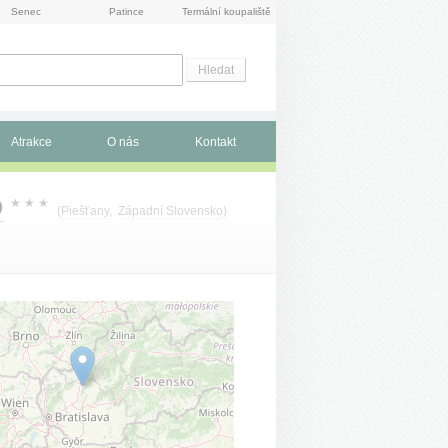
Senec
Patince
Termální koupaliště
Atrakce
O nás
Kontakt
D
★
★
★
(
Piešťany
,
Západní Slovensko
)