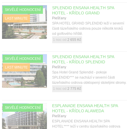
SPLENDID ENSANA HEALTH SPA
SKVĚLÉ HODNOCENÍ
HOTEL - KŘÍDLO GRAND
Piešťany
LAST MINUTE
SPA HOTEL GRAND SPLENDID leží v severní
části lázeňského ostrova pouze několik kroků
od golfového hřiště.
1 noc od
2 655 Kč
SPLENDID ENSANA HEALTH SPA
SKVĚLÉ HODNOCENÍ
HOTEL - KŘÍDLO SPLENDID
Piešťany
LAST MINUTE
Spa Hotel Grand Splendid - pokoje
SPLENDID*** se nachází v severní části
lázeňského ostrova obklopený stoletými stromy.
1 noc od
2 775 Kč
ESPLANADE ENSANA HEALTH SPA
SKVĚLÉ HODNOCENÍ
HOTEL - KŘÍDLO ALAMEDA
Piešťany
ESPLANADE ENSANA HEALTH SPA
HOTEL**** leží v centru lázeňského ostrova