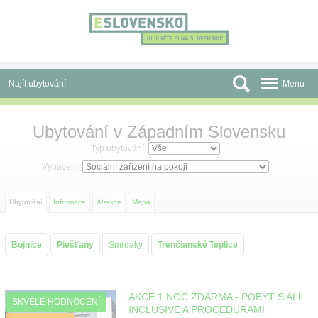
Panel pro správu cookies
Najít ubytování
Menu
Oblasti
Ubytování v Západním Slovensku
Slevy a Last Minute
Typ ubytování:
Vybavení:
Autobusové zájezdy
Ubytování
Informace
Atrakce
Mapa
Skupiny a konference
Před cestou
Bojnice
Piešťany
Smrdáky
Trenčianské Teplice
Atrakce
O nás
AKCE 1 NOC ZDARMA - POBYT S ALL
SKVĚLÉ HODNOCENÍ
INCLUSIVE A PROCEDURAMI