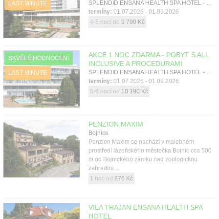
Kontakt
SPLENDID ENSANA HEALTH SPA HOTEL - KŘÍDLO GRAND, Piešťany, Západní Slovensko
LAST MINUTE
termíny:
01.07.2026 - 01.09.2026
4-5 nocí od
9 790 Kč
AKCE 1 NOC ZDARMA - POBYT S ALL
SKVĚLÉ HODNOCENÍ
INCLUSIVE A PROCEDURAMI
SPLENDID ENSANA HEALTH SPA HOTEL - KŘÍDLO SPLENDID, Piešťany, Západní Slovensko
LAST MINUTE
termíny:
01.07.2026 - 01.09.2026
5-6 nocí od
10 190 Kč
PENZION MAXIM
Bojnice
Penzion Maxim se nachází v malebném
prostředí lázeňského městečka Bojnic cca 500
m od Bojnického zámku nad zoologickou
zahradou....
1 noc od
876 Kč
VILA TRAJAN ENSANA HEALTH SPA
HOTEL