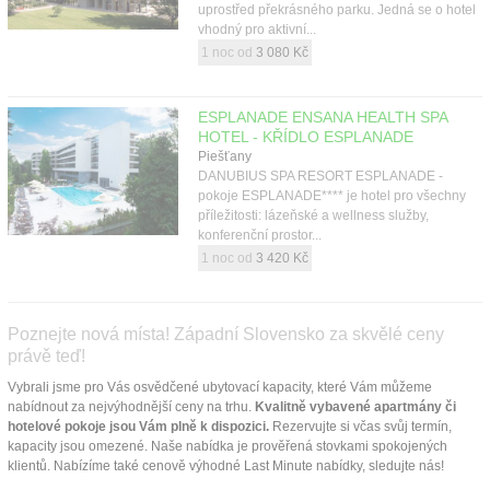
uprostřed překrásného parku. Jedná se o hotel
vhodný pro aktivní...
1 noc od
3 080 Kč
ESPLANADE ENSANA HEALTH SPA
HOTEL - KŘÍDLO ESPLANADE
Piešťany
DANUBIUS SPA RESORT ESPLANADE -
pokoje ESPLANADE**** je hotel pro všechny
příležitosti: lázeňské a wellness služby,
konferenční prostor...
1 noc od
3 420 Kč
Poznejte nová místa! Západní Slovensko za skvělé ceny
právě teď!
Vybrali jsme pro Vás osvědčené ubytovací kapacity, které Vám můžeme
nabídnout za nejvýhodnější ceny na trhu.
Kvalitně vybavené apartmány či
hotelové pokoje jsou Vám plně k dispozici.
Rezervujte si včas svůj termín,
kapacity jsou omezené. Naše nabídka je prověřená stovkami spokojených
klientů. Nabízíme také cenově výhodné Last Minute nabídky, sledujte nás!