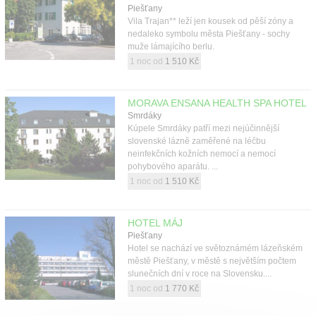
Piešťany
Vila Trajan** leží jen kousek od pěší zóny a
nedaleko symbolu města Piešťany - sochy
muže lámajícího berlu.
1 noc od
1 510 Kč
MORAVA ENSANA HEALTH SPA HOTEL
Smrdáky
Kúpele Smrdáky patří mezi nejúčinnější
slovenské lázně zaměřené na léčbu
neinfekčních kožních nemocí a nemocí
pohybového aparátu. ...
1 noc od
1 510 Kč
HOTEL MÁJ
Piešťany
Hotel se nachází ve světoznámém lázeňském
městě Piešťany, v městě s největším počtem
slunečních dní v roce na Slovensku....
1 noc od
1 770 Kč