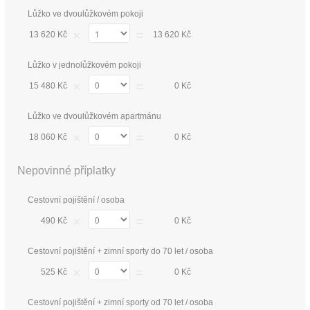
Lůžko ve dvoulůžkovém pokoji
×
=
13 620 Kč
13 620 Kč
Lůžko v jednolůžkovém pokoji
×
=
15 480 Kč
0 Kč
Lůžko ve dvoulůžkovém apartmánu
×
=
18 060 Kč
0 Kč
Nepovinné příplatky
Cestovní pojištění / osoba
×
=
490 Kč
0 Kč
Cestovní pojištění + zimní sporty do 70 let / osoba
×
=
525 Kč
0 Kč
Cestovní pojištění + zimní sporty od 70 let / osoba