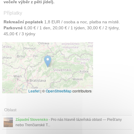
večeře výběr z pěti jídel).
Příplatky
Rekreační poplatek
1,8 EUR / osoba a noc, platba na místě.
Parkovné
6,00 € / 1 den, 20,00 € / 1 týden, 30,00 € / 2 týdny,
45,00 € / 3 týdny
Leaflet
|
©
OpenStreetMap
contributors
Oblast
Západní Slovensko
- Pro nás hlavně lázeňská oblast — Piešťany
nebo Trenčianské T...