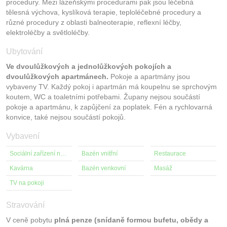
procedury. Mezi lázeňskými procedurami pak jsou léčebná
tělesná výchova, kyslíková terapie, teploléčebné procedury a
různé procedury z oblasti balneoterapie, reflexní léčby,
elektroléčby a světloléčby.
Ubytování
Ve dvoulůžkových a jednolůžkových pokojích a
dvoulůžkových apartmánech.
Pokoje a apartmány jsou
vybaveny TV. Každý pokoj i apartmán má koupelnu se sprchovým
koutem, WC a toaletními potřebami. Župany nejsou součástí
pokoje a apartmánu, k zapůjčení za poplatek. Fén a rychlovarná
konvice, také nejsou součástí pokojů.
Vybavení
Sociální zařízení na pokoji
Bazén vnitřní
Restaurace
Kavárna
Bazén venkovní
Masáž
TV na pokoji
Stravování
V ceně pobytu
plná penze (snídaně formou bufetu, obědy a