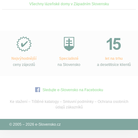
Všechny lázeňské domy v Západním Slovensku
Proč
e-
Slovensko.cz?
Nejvýhodnější
Specialisté
let na trhu
ceny zájezdů
na Slovensko
a desetitisíce klientů
Sledujte e-Slovensko na Facebooku
Ke stažení
–
Tištěné katalogy
–
Smluvní podmínky
–
Ochrana osobních
údajů zákazníků
© 2005 – 2026 e-Slovensko.cz