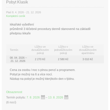
Pobyt Klasik
Platí 8. 4. 2026 - 21. 12. 2026
Kompletní ceník
lékařské vyšetření
průměrně 3 léčebné procedury denně stanovené na základě
předpisu lékaře
Lůžko ve
Lůžko v
Lůžko ve
Termín
dvoulůžkovém
jednolůžkovém
dvoulůžkovém
pokoji
pokoji
apartmánu
08. 04. 2026 –
2 270 Kč
2 580 Kč
3 010 Kč
21. 12. 2026
Cena za osobu / noc s plnou penzí a programem.
Pobyt je možný na 6 a více nocí.
Nástup na pobyt je možný kterýkoliv den v týdnu.
Obsazenost
Termín pobytu:
7. 8. 2026
–
13. 8. 2026
(
6 nocí
)