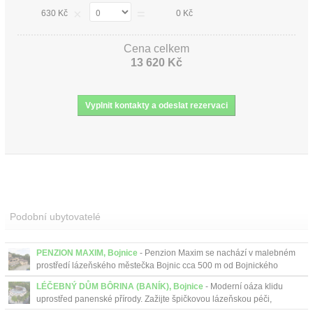
×
=
630 Kč
0 Kč
Cena celkem
13 620 Kč
Podobní ubytovatelé
PENZION MAXIM, Bojnice
- Penzion Maxim se nachází v malebném
prostředí lázeňského městečka Bojnic cca 500 m od Bojnického
zámku nad zoologickou zahradou....
LÉČEBNÝ DŮM BÔRINA (BANÍK), Bojnice
- Moderní oáza klidu
uprostřed panenské přírody. Zažijte špičkovou lázeňskou péči,
restartujte mysl a načerpejte novou energii v srdci ma...