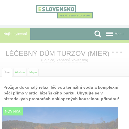
Panel pro správu cookies
Najít ubytování
Menu
Oblasti
LÉČEBNÝ DŮM TURZOV (MIER)
★
★
★
Slevy a Last Minute
(
Bojnice
,
Západní Slovensko
)
Autobusové zájezdy
Úvod
Atrakce
Mapa
Skupiny a konference
Prožijte dokonalý relax, léčivou termální vodu a komplexní
péči přímo v srdci lázeňského parku. Ubytujte se v
Před cestou
historických prostorách obklopených kouzelnou přírodou!
Atrakce
NOVINKA
O nás