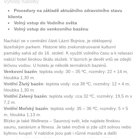
Výhody nabídky
Procedury na základě aktuálního zdravotního stavu
klienta
Volný vstup do Vodního světa
Volný vstup do venkovního bazénu
Nachází se v centrální části Lázní Bojnice, je obklopený
lázeňským parkem. Historie této zrekonstruované kulturní
památky sahá až do 16. století. K využití volného času a k relaxaci
nabízí hotel širokou škálu služeb. V lázních je devět vrtů se zdejší
léčivou vodou. U hotelu je několik termálních bazénů.
Venkovní bazén
: teplota vody: 30 – 35 ºC, rozměry: 22 × 14 m,
hloubka 1,30 m.
Vnitřní Žlutý bazén
: teplota vody: cca 38 ºC, rozměry: 12 × 4 m,
hloubka 1,30 m.
Vnitřní Zelený bazén
: teplota vody: cca 32 ºC, rozměry: 19,5 m x
7,2 m.
Vnitřní Mořský bazén
: teplota vody: 35 – 36 ºC, rozměry: 5 × 5
m, hloubka 1,13 m.
Blízko je také Wellness – Saunový svět, kde najdete finskou
saunu, sanárium a fitness. Je také možné si zde užít solnou nebo
bylinou koupel. V nabídce jsou pak i různé masáže a další