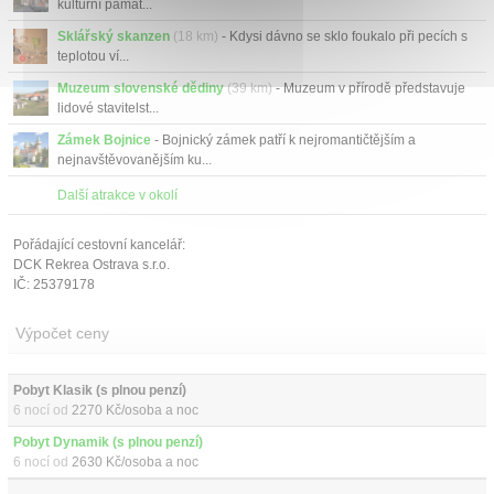
kulturní památ...
Sklářský skanzen
(18 km)
- Kdysi dávno se sklo foukalo při pecích s
teplotou ví...
Muzeum slovenské dědiny
(39 km)
- Muzeum v přírodě představuje
lidové stavitelst...
Zámek Bojnice
- Bojnický zámek patří k nejromantičtějším a
nejnavštěvovanějším ku...
Další atrakce v okolí
Pořádající cestovní kancelář:
DCK Rekrea Ostrava s.r.o.
IČ: 25379178
Výpočet ceny
Pobyt Klasik (s plnou penzí)
6 nocí od
2270 Kč/osoba a noc
Pobyt Dynamik (s plnou penzí)
6 nocí od
2630 Kč/osoba a noc