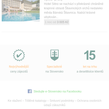
Hotel Sitno se nachází v překrásné chráněné
krajinné oblasti Štiavnických vrchů nedaleko
města Bánská Štiavnica. Nabízí krásné
ubytován...
1 noc od
3 005 Kč
Proč
e-
Slovensko.cz?
Nejvýhodnější
Specialisté
let na trhu
ceny zájezdů
na Slovensko
a desetitisíce klientů
Sledujte e-Slovensko na Facebooku
Ke stažení
–
Tištěné katalogy
–
Smluvní podmínky
–
Ochrana osobních
údajů zákazníků