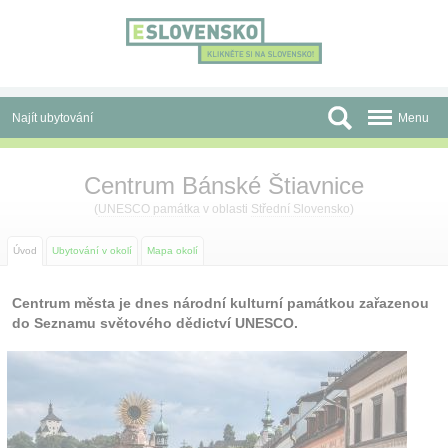
Panel pro správu cookies
Najít ubytování
Menu
Oblasti
Centrum Bánské Štiavnice
Slevy a Last Minute
(
UNESCO památka
v oblasti
Střední Slovensko
)
Autobusové zájezdy
Úvod
Ubytování v okolí
Mapa okolí
Skupiny a konference
Centrum města je dnes národní kulturní památkou zařazenou
do Seznamu světového dědictví UNESCO.
Před cestou
Atrakce
O nás