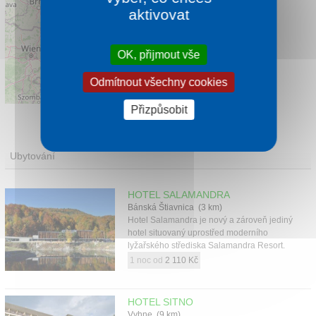
aktivovat
OK, přijmout vše
Odmítnout všechny cookies
Leaflet
|
©
OpenStreetMap
contributors
Přizpůsobit
Ubytování
HOTEL SALAMANDRA
Bánská Štiavnica (3 km)
Hotel Salamandra je nový a zároveň jediný
hotel situovaný uprostřed moderního
lyžařského střediska Salamandra Resort.
1 noc od
2 110 Kč
HOTEL SITNO
Vyhne (9 km)