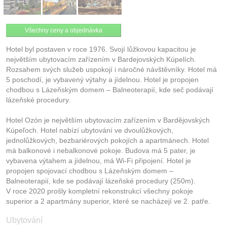
Všechny ceny a objednávka
Hotel byl postaven v roce 1976. Svojí lůžkovou kapacitou je
největším ubytovacím zařízením v Bardejovských Kúpelích.
Rozsahem svých služeb uspokojí i náročné návštěvníky. Hotel má
5 poschodí, je vybavený výtahy a jídelnou. Hotel je propojen
chodbou s Lázeňským domem – Balneoterapií, kde seč podávají
lázeňské procedury.
Hotel Ozón je největším ubytovacím zařízením v Bardějovských
Kúpeľoch. Hotel nabízí ubytování ve dvoulůžkových,
jednolůžkových, bezbariérových pokojích a apartmánech. Hotel
má balkonové i nebalkonové pokoje. Budova má 5 pater, je
vybavena výtahem a jídelnou, má Wi-Fi připojení. Hotel je
propojen spojovací chodbou s Lázeňským domem –
Balneoterapií, kde se podávají lázeňské procedury (250m).
V roce 2020 prošly kompletní rekonstrukcí všechny pokoje
superior a 2 apartmány superior, které se nacházejí ve 2. patře.
Ubytování