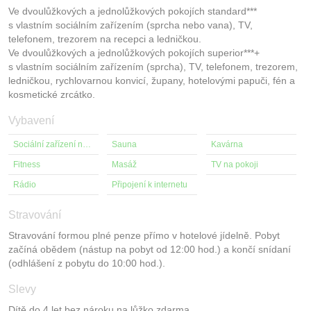
Ve dvoulůžkových a jednolůžkových pokojích standard***
s vlastním sociálním zařízením (sprcha nebo vana), TV,
telefonem, trezorem na recepci a ledničkou.
Ve dvoulůžkových a jednolůžkových pokojích superior***+
s vlastním sociálním zařízením (sprcha), TV, telefonem, trezorem,
ledničkou, rychlovarnou konvicí, župany, hotelovými papuči, fén a
kosmetické zrcátko.
Vybavení
Sociální zařízení na pokoji
Sauna
Kavárna
Fitness
Masáž
TV na pokoji
Rádio
Připojení k internetu
Stravování
Stravování formou plné penze přímo v hotelové jídelně. Pobyt
začíná obědem (nástup na pobyt od 12:00 hod.) a končí snídaní
(odhlášení z pobytu do 10:00 hod.).
Slevy
Dítě do 4 let bez nároku na lůžko zdarma.