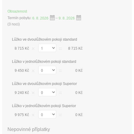
Obsazenost
Termín pobytu:
6. 8. 2026
–
9. 8. 2026
(
3 noci
)
Lůžko ve dvoulůžkovém pokoji standard
×
=
8 715 Kč
8 715 Kč
Lůžko v jednolůžkovém pokoji standard
×
=
9 450 Kč
0 Kč
Lůžko ve dvoulůžkovém pokoji Superior
×
=
9 240 Kč
0 Kč
Lůžko v jednolůžkovém pokoji Superior
×
=
9 975 Kč
0 Kč
Nepovinné příplatky