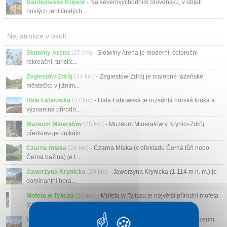
Bardejovské Kúpele
- Na severovýchodním Slovensku, v objetí
hustých jehličnatých...
Nej atrakce v okolí
Słotwiny Arena
(27 km)
- Słotwiny Arena je moderní, celoroční
rekreační, turistic...
Żegiestów-Zdrój
(34 km)
- Żegiestów-Zdrój je malebné lázeňské
městečko v jižním...
Hala Łabowska
(37 km)
- Hala Łabowska je rozsáhlá horská louka a
významná přírodn...
Muzeum Minerałów
(25 km)
- Muzeum Minerałów v Krynici-Zdrój
představuje unikátn...
Czarna młaka
(24 km)
- Czarna Młaka (v překladu Černá tůň nebo
Černá bažina) je t...
Jaworzyna Krynicka
(29 km)
- Jaworzyna Krynicka (1 114 m n. m.) je
dominantní hora...
Mofeta w Tyliczu
(20 km)
- Mofeta w Tyliczu je největší přírodní mofeta
(chladný s...
Muzeum lidové architektury Bardejovské Kúpele
(4 km)
- Muzeum