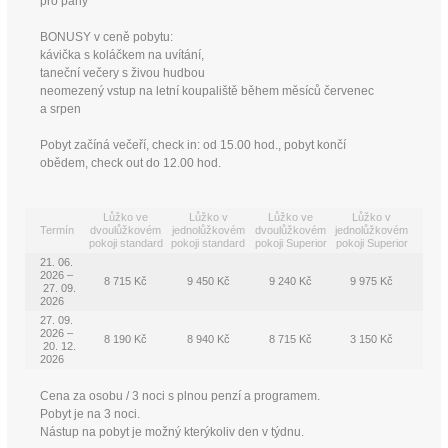
pro pány
BONUSY v ceně pobytu:
kávička s koláčkem na uvítání,
taneční večery s živou hudbou
neomezený vstup na letní koupaliště během měsíců červenec
a srpen
Pobyt začíná večeří, check in: od 15.00 hod., pobyt končí
obědem, check out do 12.00 hod.
Lůžko ve
Lůžko v
Lůžko ve
Lůžko v
Termín
dvoulůžkovém
jednolůžkovém
dvoulůžkovém
jednolůžkovém
pokoji standard
pokoji standard
pokoji Superior
pokoji Superior
21. 06.
2026 –
8 715 Kč
9 450 Kč
9 240 Kč
9 975 Kč
27. 09.
2026
27. 09.
2026 –
8 190 Kč
8 940 Kč
8 715 Kč
3 150 Kč
20. 12.
2026
Cena za osobu / 3 noci s plnou penzí a programem.
Pobyt je na 3 noci.
Nástup na pobyt je možný kterýkoliv den v týdnu.