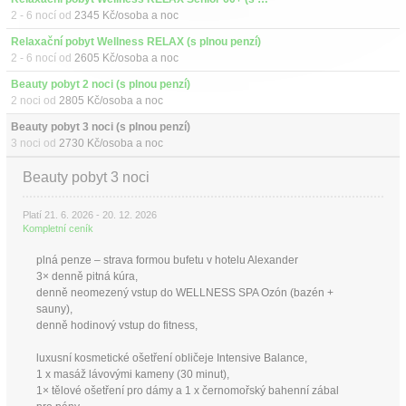
2 - 6 nocí od
2345 Kč/osoba a noc
Relaxační pobyt Wellness RELAX (s plnou penzí)
2 - 6 nocí od
2605 Kč/osoba a noc
Beauty pobyt 2 noci (s plnou penzí)
2 noci od
2805 Kč/osoba a noc
Beauty pobyt 3 noci (s plnou penzí)
3 noci od
2730 Kč/osoba a noc
Beauty pobyt 3 noci
Platí 21. 6. 2026 - 20. 12. 2026
Kompletní ceník
plná penze – strava formou bufetu v hotelu Alexander
3× denně pitná kúra,
denně neomezený vstup do WELLNESS SPA Ozón (bazén +
sauny),
denně hodinový vstup do fitness,
luxusní kosmetické ošetření obličeje Intensive Balance,
1 x masáž lávovými kameny (30 minut),
1× tělové ošetření pro dámy a 1 x černomořský bahenní zábal