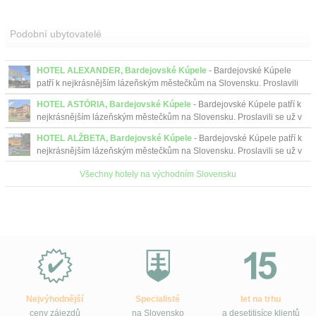
Podobní ubytovatelé
HOTEL ALEXANDER, Bardejovské Kúpele
- Bardejovské Kúpele
patří k nejkrásnějším lázeňským městečkům na Slovensku. Proslavili
se už v minulosti, nejen svými minerálními vodami...
HOTEL ASTÓRIA, Bardejovské Kúpele
- Bardejovské Kúpele patří k
nejkrásnějším lázeňským městečkům na Slovensku. Proslavili se už v
minulosti, nejen svými minerálními vodami...
HOTEL ALŽBETA, Bardejovské Kúpele
- Bardejovské Kúpele patří k
nejkrásnějším lázeňským městečkům na Slovensku. Proslavili se už v
minulosti, nejen svými minerálními vodami...
Všechny hotely na východním Slovensku
Proč
e-
Slovensko.cz?
Nejvýhodnější
Specialisté
let na trhu
ceny zájezdů
na Slovensko
a desetitisíce klientů