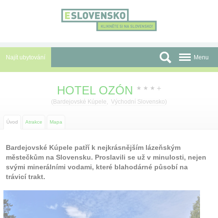
Panel pro správu cookies
Najít ubytování
Menu
Oblasti
HOTEL OZÓN
+
★
★
★
Slevy a Last Minute
(
Bardejovské Kúpele
,
Východní Slovensko
)
Autobusové zájezdy
Úvod
Atrakce
Mapa
Skupiny a konference
Bardejovské Kúpele patří k nejkrásnějším lázeňským
městečkům na Slovensku. Proslavili se už v minulosti, nejen
Před cestou
svými minerálními vodami, které blahodárné působí na
trávicí trakt.
Atrakce
O nás