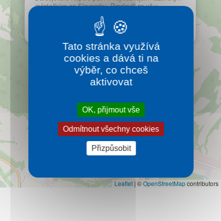
Kontakt
městečkům na Slovensku. Proslavili se už v
minulosti, nejen svými minerálními vodami, které
blahodárné působí na trávicí trakt.
Více…
Tato stránka využívá
cookies a dává ti na
výběr, co chceš
aktivovat
OK, přijmout vše
Odmítnout všechny cookies
Přizpůsobit
Leaflet
|
©
OpenStreetMap
contributors