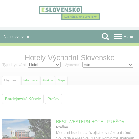
Panel pro správu cookies
Najít ubytování
Menu
Oblasti
Hotely Východní Slovensko
Slevy a Last Minute
Typ ubytování:
Vybavení:
Autobusové zájezdy
Ubytování
Informace
Atrakce
Mapa
Skupiny a konference
Bardejovské Kúpele
Prešov
Před cestou
Atrakce
BEST WESTERN HOTEL PREŠOV
Prešov
O nás
Moderní hotel nacházející se v nákupní zóně
Solivaria v Prešově. Nabízí komfortní ubytování