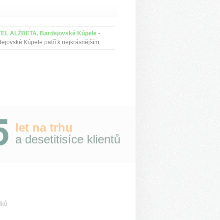
EL ALŽBETA, Bardejovské Kúpele
-
ejovské Kúpele patří k nejkrásnějším
eňským městečkům na Slovensku.
lavili se už v minulosti, nejen svými
rálními vodami...
let na trhu
a desetitisíce klientů
íků