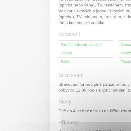
(sprcha nebo vana), TV, telefonem, tre
Ve dvoulůžkových a jednolůžkových poko
(sprcha), TV, telefonem, trezorem, led
fén a kosmetické zrcátko.
Vybavení
Sociální zařízení na pokoji
Sauna
Fitness
Masáž
Rádio
Připoje
Stravování
Stravování formou plné penze přímo v 
pobyt od 12:00 hod.) a končí snídaní (
Slevy
Dítě do 4 let bez nároku na lůžko zdar
Příplatky