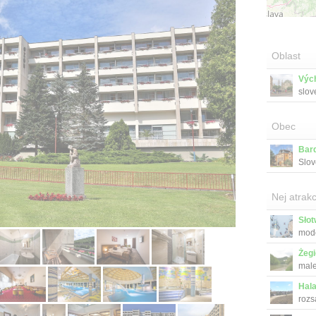
Oblast
Výc
slov
hutor
Obec
Bar
Slov
Nej atrakc
Słot
mode
Żegi
male
Hal
rozs