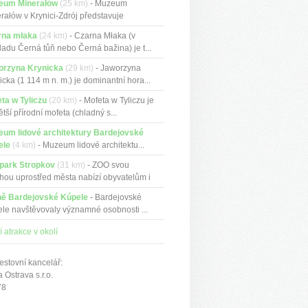
eum Minerałów
(25 km)
- Muzeum
rałów v Krynici-Zdrój představuje
tn...
rna młaka
(24 km)
- Czarna Młaka (v
ladu Černá tůň nebo Černá bažina) je t...
orzyna Krynicka
(29 km)
- Jaworzyna
icka (1 114 m n. m.) je dominantní hora...
ta w Tyliczu
(20 km)
- Mofeta w Tyliczu je
ětší přírodní mofeta (chladný s...
um lidové architektury Bardejovské
ele
(4 km)
- Muzeum lidové architektu...
park Stropkov
(31 km)
- ZOO svou
hou uprostřed města nabízí obyvatelům i
ně Bardejovské Kúpele
- Bardejovské
le navštěvovaly významné osobnosti ...
í atrakce v okolí
estovní kancelář:
Ostrava s.r.o.
78