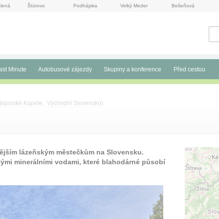
lená
Štúrovo
Podhájska
Velký Meder
Bešeňová
ast Minute
Autobusové zájezdy
Skupiny a konference
Před cestou
dejovské Kúpele
,
Východní Slovensko
)
snějším lázeňským městečkům na Slovensku.
 svými minerálními vodami, které blahodárné působí