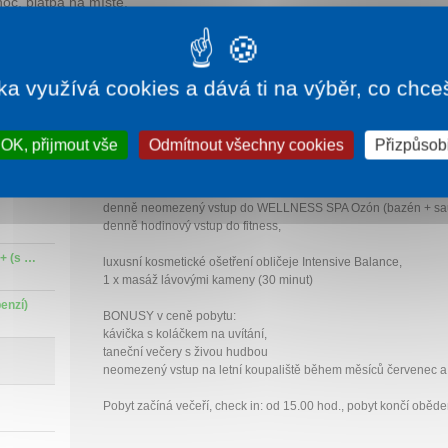
oc, platba na místě.
ka využívá cookies a dává ti na výběr, co chce
Beauty pobyt 2 noci
OK, přijmout vše
Odmítnout všechny cookies
Přizpůsobi
plná penze – strava formou bufetu v hotelu Alexander
3× denně pitná kúra,
denně neomezený vstup do WELLNESS SPA Ozón (bazén + sa
denně hodinový vstup do fitness,
Relaxační pobyt Wellness RELAX Senior 60+ (s plnou penzí)
luxusní kosmetické ošetření obličeje Intensive Balance,
1 x masáž lávovými kameny (30 minut)
enzí)
BONUSY v ceně pobytu:
kávička s koláčkem na uvítání,
taneční večery s živou hudbou
neomezený vstup na letní koupaliště během měsíců červenec a
Pobyt začíná večeří, check in: od 15.00 hod., pobyt končí oběd