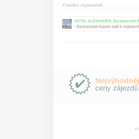
Podobní ubytovatelé
HOTEL ALEXANDER, Bardejovské K
- Bardejovské Kúpele patří k nejkrásn
lázeňským městečkům na Slovensku.
Proslavili se už v minulosti, nejen svý
minerálními vodami...
Proč
Nejvýhodněj
e-
ceny zájezdů
Slovensko.cz?
Ke