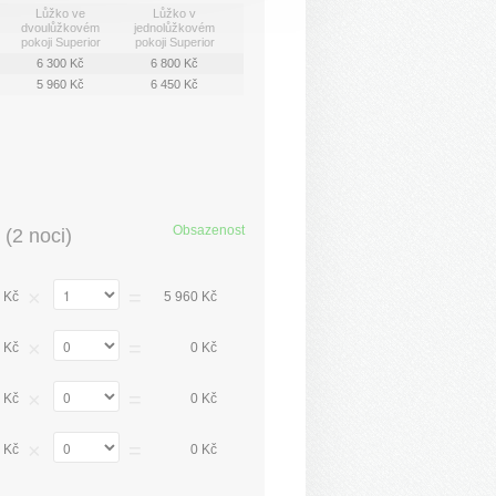
Lůžko ve
Lůžko v
dvoulůžkovém
jednolůžkovém
pokoji Superior
pokoji Superior
6 300 Kč
6 800 Kč
5 960 Kč
6 450 Kč
Obsazenost
(
2 noci
)
×
=
 Kč
5 960 Kč
×
=
 Kč
0 Kč
×
=
 Kč
0 Kč
×
=
 Kč
0 Kč