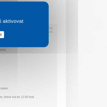
š aktivovat
Platí 21. 6. 2026 - 20. 12. 2026
Kompletní ceník
t
uny),
 srpen
em, check out do 12.00 hod.