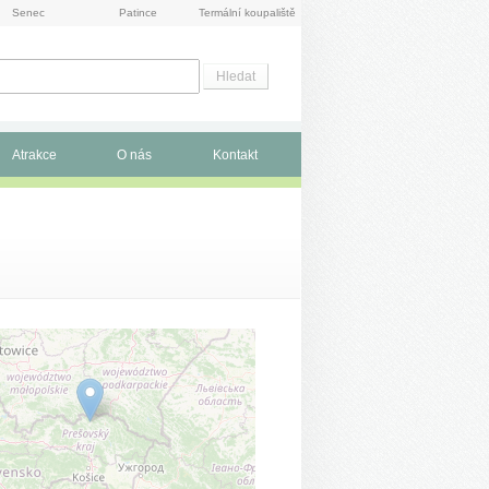
Senec
Patince
Termální koupaliště
Atrakce
O nás
Kontakt