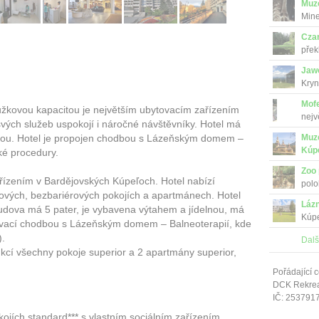
Muz
Mine
uniká
Cza
přek
Jaw
Kryn
Mofe
lůžkovou kapacitou je největším ubytovacím zařízením
nejv
ých služeb uspokojí i náročné návštěvníky. Hotel má
Muze
elnou. Hotel je propojen chodbou s Lázeňským domem –
Kúp
ké procedury.
Zoo 
řízením v Bardějovských Kúpeľoch. Hotel nabízí
polo
ových, bezbariérových pokojích a apartmánech. Hotel
n...
Láz
udova má 5 pater, je vybavena výtahem a jídelnou, má
Kúpe
ojovací chodbou s Lázeňským domem – Balneoterapií, kde
).
Dalš
kcí všechny pokoje superior a 2 apartmány superior,
Pořádající c
DCK Rekrea 
IČ: 253791
ojích standard*** s vlastním sociálním zařízením