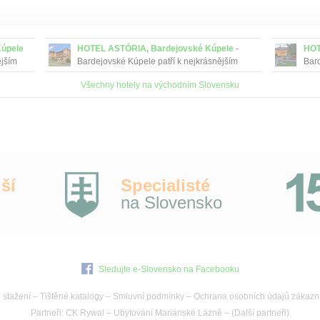
úpele
HOTEL ASTÓRIA, Bardejovské Kúpele
-
HOT
ějším
Bardejovské Kúpele patří k nejkrásnějším
Bard
lázeňským městečkům na Slovensku.
láz
Všechny hotely na východním Slovensku
mi
Proslavili se už v minulosti, nejen svými
Pros
minerálními vodami...
mine
ší
Specialisté
na Slovensko
Sledujte e-Slovensko na Facebooku
 stažení
–
Tištěné katalogy
–
Smluvní podmínky
–
Ochrana osobních údajů zákazn
Partneři:
CK Rywal
–
Ubytování Mariánské Lázně
– (
Další partneři
)