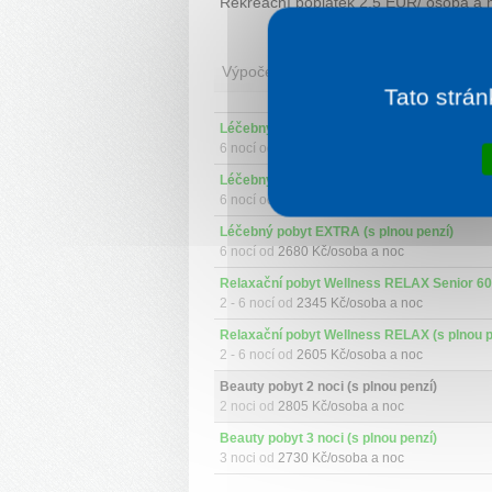
Rekreační poplatek 2,5 EUR/ osoba a n
Výpočet ceny
Tato strán
Léčebný pobyt Senior 60+ (s plnou penzí)
6 nocí od
2310 Kč/osoba a noc
Léčebný pobyt Standard (s plnou penzí)
6 nocí od
2435 Kč/osoba a noc
Léčebný pobyt EXTRA (s plnou penzí)
6 nocí od
2680 Kč/osoba a noc
2 - 6 nocí od
2345 Kč/osoba a noc
Relaxační pobyt Wellness RELAX (s plnou p
2 - 6 nocí od
2605 Kč/osoba a noc
Beauty pobyt 2 noci (s plnou penzí)
2 noci od
2805 Kč/osoba a noc
Beauty pobyt 3 noci (s plnou penzí)
3 noci od
2730 Kč/osoba a noc