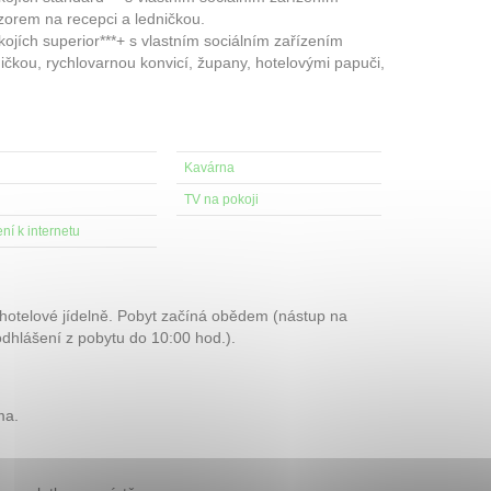
zorem na recepci a ledničkou.
jích superior***+ s vlastním sociálním zařízením
ničkou, rychlovarnou konvicí, župany, hotelovými papuči,
Kavárna
TV na pokoji
ní k internetu
hotelové jídelně. Pobyt začíná obědem (nástup na
odhlášení z pobytu do 10:00 hod.).
ma.