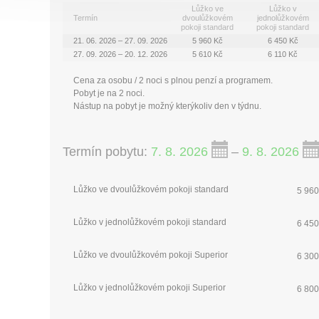
Lůžko ve
Lůžko v
Termín
dvoulůžkovém
jednolůžkovém
pokoji standard
pokoji standard
21. 06. 2026 – 27. 09. 2026
5 960 Kč
6 450 Kč
27. 09. 2026 – 20. 12. 2026
5 610 Kč
6 110 Kč
Cena za osobu / 2 noci s plnou penzí a programem.
Pobyt je na 2 noci.
Nástup na pobyt je možný kterýkoliv den v týdnu.
Termín pobytu:
7. 8. 2026
–
9. 8. 2026
Lůžko ve dvoulůžkovém pokoji standard
5 960
Lůžko v jednolůžkovém pokoji standard
6 450
Lůžko ve dvoulůžkovém pokoji Superior
6 300
Lůžko v jednolůžkovém pokoji Superior
6 800