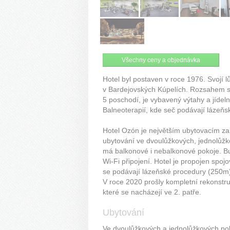
Všechny ceny a objednávka
Hotel byl postaven v roce 1976. Svojí 
v Bardejovských Kúpelích. Rozsahem sv
5 poschodí, je vybavený výtahy a jíd
Balneoterapií, kde seč podávají lázeňs
Hotel Ozón je největším ubytovacím za
ubytování ve dvoulůžkových, jednolůžk
má balkonové i nebalkonové pokoje. B
Wi-Fi připojení. Hotel je propojen sp
se podávají lázeňské procedury (250m
V roce 2020 prošly kompletní rekonstru
které se nacházejí ve 2. patře.
Ubytování
Ve dvoulůžkových a jednolůžkových pok