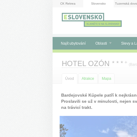
Panel pro správu cookies
CK Rekrea
Slovensko
Tuzemská dovo
Najít ubytování
Oblasti
Slevy a L
HOTEL OZÓN
+
★
★
★
(
Bar
Úvod
Atrakce
Mapa
Bardejovské Kúpele patří k nejkrá
Proslavili se už v minulosti, nejen
na trávicí trakt.