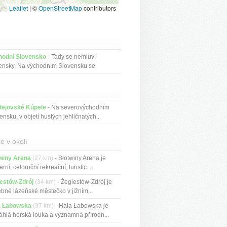
Leaflet
|
©
OpenStreetMap
contributors
hodní Slovensko
- Tady se nemluví
ensky. Na východním Slovensku se
i...
dejovské Kúpele
- Na severovýchodním
ensku, v objetí hustých jehličnatých...
e v okolí
winy Arena
(27 km)
- Słotwiny Arena je
rní, celoroční rekreační, turistic...
estów-Zdrój
(34 km)
- Żegiestów-Zdrój je
bné lázeňské městečko v jižním...
a Łabowska
(37 km)
- Hala Łabowska je
áhlá horská louka a významná přírodn...