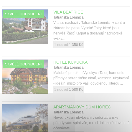
Kontakt
VILA BEATRICE
SKVĚLÉ HODNOCENÍ
Tatranská Lomnica
Vila se nachází v Tatranské Lomnici, v centru
Národního parku Vysoké Tatry, které jsou
nejvyšší částí Karpat a dosahují nadmořské
výšky...
1 noc od
1 350 Kč
HOTEL KUKUČKA
SKVĚLÉ HODNOCENÍ
Tatranská Lomnica
Malebné prostředí Vysokých Tater, harmonie
přírody a tatranského okolí, komfortní ubytování
- ideální místo pro Vaši dovolenou, kterou ...
1 noc od
1 580 Kč
APARTMÁNOVÝ DŮM HOREC
Tatranská Lomnica
Nové, luxusní ubytování v srdci tatranské
přírody vám splní vše, co od dokonalé dovolené
očekáváte.