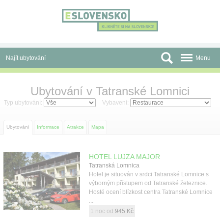
Panel pro správu cookies
Najít ubytování
Menu
Oblasti
Ubytování v Tatranské Lomnici
Slevy a Last Minute
Typ ubytování:
Vybavení:
Autobusové zájezdy
Ubytování
Informace
Atrakce
Mapa
Skupiny a konference
HOTEL LUJZA MAJOR
Před cestou
Tatranská Lomnica
Hotel je situován v srdci Tatranské Lomnice s
Atrakce
výborným přístupem od Tatranské železnice.
Hosté ocení blízkost centra Tatranské Lomnice
...
O nás
1 noc od
945 Kč