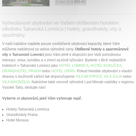
1 noc od
1 995 Kč
Vyhledávané ubytování ve Vašem oblíbeném horském
středisku Tatranská Lomnica | hotely, grandhotely, vily a
apartmány.
V naší nabídce najdete pouze osvědčené ubytovací kapacity, které Vám
můžeme nabídnout za velice výhodné ceny.
Oblíbené hotely a apartmánové
vily v Tatranské Lomnici
jsou Vám plně k dispozici pro Vaši pohodovou
rekreaci, relax, turistiku a v zimní sezóně lyžování. Bydlete v těch nejlepších
hotelech v Tatranské Lomnici jako
HOTEL LOMNICA
,
HOTEL KUKUČKA
,
GRANDHOTEL PRAHA
nebo
HOTEL URÁN
. Pokud hledáte ubytování s vlastní
stravou s možností vaření tak doporučujeme
VILA BEATRICE
,
VILA JULIA
nebo
VILA MAGNÓLIA
. Nabízíme také cenově výhodné Last Minute nabídky v regionu
Vysoké Tatry, sledujte nás!
Vyberte si ubytování, jaké Vám vyhovuje např.
Hotely Tatranská Lomnica
Grandhotely Praha
Hotel Morava