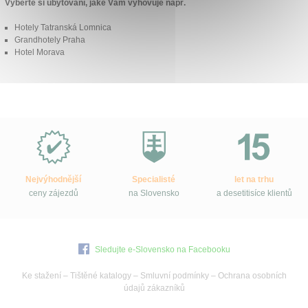
Vyberte si ubytování, jaké Vám vyhovuje např.
Hotely Tatranská Lomnica
Grandhotely Praha
Hotel Morava
Proč
e-
Slovensko.cz?
Nejvýhodnější
Specialisté
let na trhu
ceny zájezdů
na Slovensko
a desetitisíce klientů
Sledujte e-Slovensko na Facebooku
Ke stažení
–
Tištěné katalogy
–
Smluvní podmínky
–
Ochrana osobních
údajů zákazníků