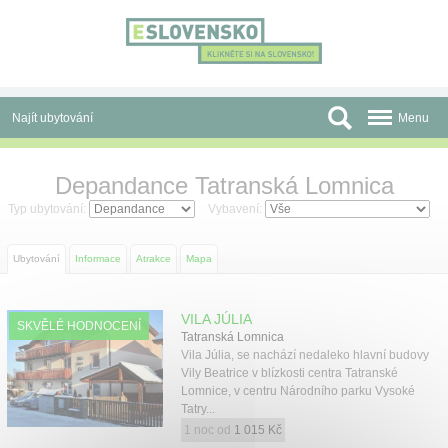
Panel pro správu cookies
Najít ubytování
Menu
Oblasti
Depandance Tatranská Lomnica
Slevy a Last Minute
Typ ubytování:
Vybavení:
Autobusové zájezdy
Ubytování
Informace
Atrakce
Mapa
Skupiny a konference
VILA JÚLIA
SKVĚLÉ HODNOCENÍ
Před cestou
Tatranská Lomnica
Vila Júlia, se nachází nedaleko hlavní budovy
Atrakce
Vily Beatrice v blízkosti centra Tatranské
Lomnice, v centru Národního parku Vysoké
Tatry...
O nás
1 noc od
1 015 Kč