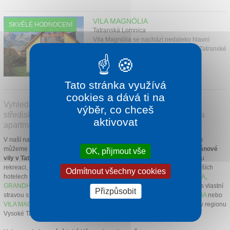
Kontakt
VILA MAGNÓLIA
SKVĚLÉ HODNOCENÍ
Tatranská Lomnica
Vila Magnólia se nachází nedaleko hlavní
budovy Vily Beatrice v blízkosti centra Tatranské
Lomnice.
1 noc od
1 130 Kč
Tato stránka využívá
cookies a dává ti na
Vyhledávané ubytování ve Vašem oblíbeném horském
výběr, co chceš
středisku Tatranská Lomnica | hotely, grandhotely, vily a
aktivovat
apartmány.
V naší nabídce najdete pouze osvědčené ubytovací kapacity, které Vám
můžeme nabídnout za velice výhodné ceny.
Oblíbené hotely a apartmánové
OK, přijmout vše
vily v Tatranské Lomnici
jsou Vám plně k dispozici pro Vaši pohodovou
rekreaci, relax, turistiku a v zimní sezóně lyžování. Bydlete v těch nejlepších
Odmítnout všechny cookies
hotelech v Tatranské Lomnici jako
HOTEL LOMNICA
,
HOTEL KUKUČKA
,
GRANDHOTEL PRAHA
nebo
HOTEL URÁN
. Pokud hledáte ubytování s vlastní
Přizpůsobit
stravou s možností vaření tak doporučujeme
VILA BEATRICE
,
VILA JULIA
nebo
VILA MAGNÓLIA
. Nabízíme také cenově výhodné Last Minute nabídky v regionu
Vysoké Tatry, sledujte nás!