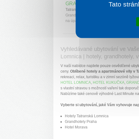
Tato strán
GRANDHOTEL PRAHA
Tatranská Lomnica
Grandhotel Praha je situovaný v Tatranské 
na úpatí Lomnického štítu.
Vyhledávané ubytování ve Vaše
Lomnica | hotely, grandhotely, v
V naší nabídce najdete pouze osvědčené ubyt
ceny.
Oblíbené hotely a apartmánové vily v 
rekreaci, relax, turistiku a v zimní sezóně lyžo
HOTEL LOMNICA
,
HOTEL KUKUČKA
,
GRAND
s vlastní stravou s možností vaření tak dopor
Nabízíme také cenově výhodné Last Minute nabí
Vyberte si ubytování, jaké Vám vyhovuje nap
Hotely Tatranská Lomnica
Grandhotely Praha
Hotel Morava