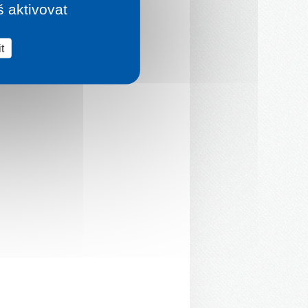
š aktivovat
t