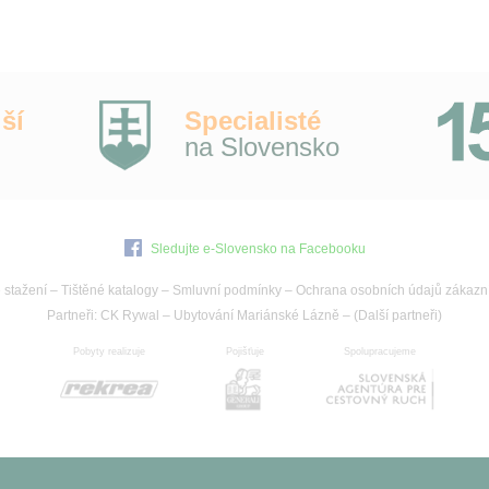
ší
Specialisté
na Slovensko
Sledujte e-Slovensko na Facebooku
 stažení
–
Tištěné katalogy
–
Smluvní podmínky
–
Ochrana osobních údajů zákazn
Partneři:
CK Rywal
–
Ubytování Mariánské Lázně
– (
Další partneři
)
Pobyty realizuje
Pojišťuje
Spolupracujeme