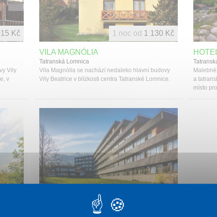
015 Kč
1 noc od
1 130 Kč
VILA MAGNÓLIA
HOTE
Tatranská Lomnica
Tatransk
vy Vily
Vila Magnólia se nachází nedaleko hlavní budovy
Malebné 
e, v
Vily Beatrice v blízkosti centra Tatranské Lomnice.
a tatrans
místo pro
863 Kč
1 noc od
1 890 Kč