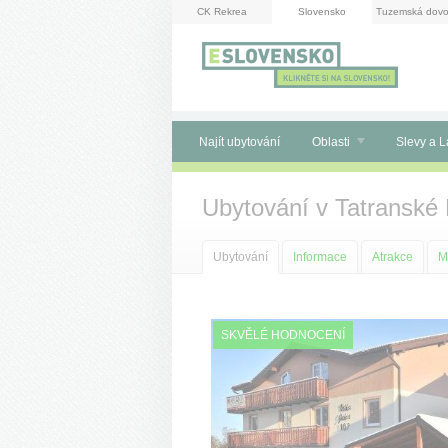
Panel pro správu cookies
CK Rekrea
Slovensko
Tuzemská dovo
Najít ubytování
Oblasti
Slevy a L
Ubytování v Tatranské 
Ubytování
Informace
Atrakce
M
SKVĚLÉ HODNOCENÍ