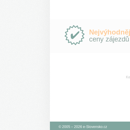
Proč
Nejvýhodněj
e-
ceny zájezdů
Slovensko.cz?
Ke
© 2005 – 2026 e-Slovensko.cz