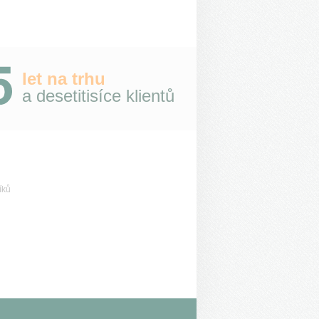
let na trhu
a desetitisíce klientů
íků