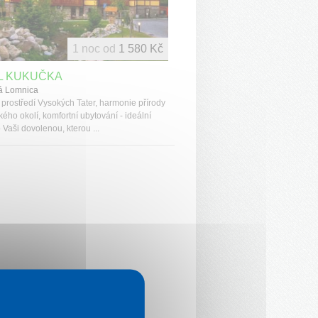
1 noc od
1 580 Kč
L KUKUČKA
á Lomnica
prostředí Vysokých Tater, harmonie přírody
kého okolí, komfortní ubytování - ideální
 Vaši dovolenou, kterou ...