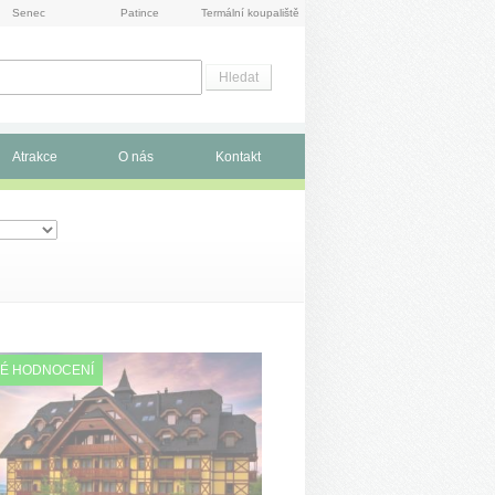
Senec
Patince
Termální koupaliště
Atrakce
O nás
Kontakt
É HODNOCENÍ