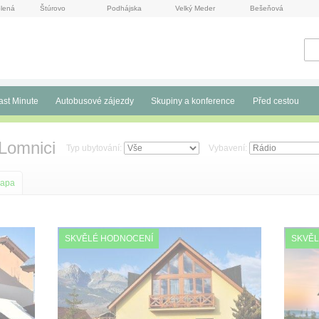
lená
Štúrovo
Podhájska
Velký Meder
Bešeňová
ast Minute
Autobusové zájezdy
Skupiny a konference
Před cestou
Lomnici
Typ ubytování:
Vybavení:
apa
SKVĚLÉ HODNOCENÍ
SKVĚL