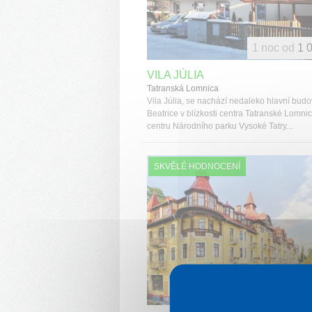
1 noc od
1 
VILA JÚLIA
Tatranská Lomnica
Vila Júlia, se nachází nedaleko hlavní budo
Beatrice v blízkosti centra Tatranské Lomnic
centru Národního parku Vysoké Tatry...
SKVĚLÉ HODNOCENÍ
1 noc od
1 