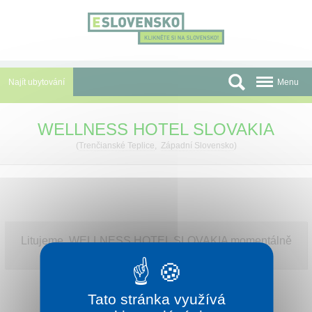
Panel pro správu cookies
Najít ubytování
Menu
Oblasti
WELLNESS HOTEL SLOVAKIA
Slevy a Last Minute
(
Trenčianské Teplice
,
Západní Slovensko
)
Autobusové zájezdy
Skupiny a konference
Před cestou
Litujeme, WELLNESS HOTEL SLOVAKIA momentálně
není v naší nabídce.
Atrakce
O nás
Tato stránka využívá