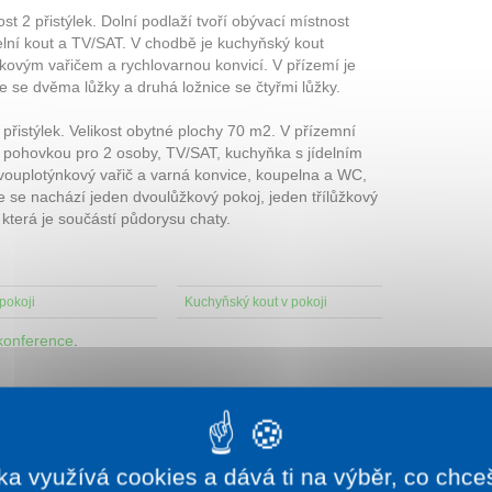
t 2 přistýlek. Dolní podlaží tvoří obývací místnost
elní kout a TV/SAT. V chodbě je kuchyňský kout
kovým vařičem a rychlovarnou konvicí. V přízemí je
e se dvěma lůžky a druhá ložnice se čtyřmi lůžky.
přistýlek. Velikost obytné plochy 70 m2. V přízemní
cí pohovkou pro 2 osoby, TV/SAT, kuchyňka s jídelním
dvouplotýnkový vařič a varná konvice, koupelna a WC,
 se nachází jeden dvoulůžkový pokoj, jeden třílůžkový
 která je součástí půdorysu chaty.
pokoji
Kuchyňský kout v pokoji
konference
.
daně nebo večeře.
ka využívá cookies a dává ti na výběr, co chce