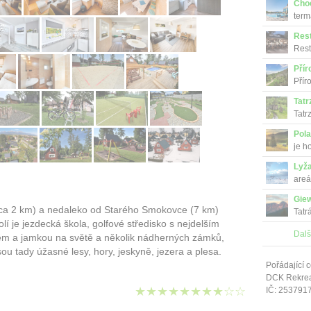
Cho
term
Res
Rest
tradi
Přír
Přír
Tatr
Tatr
Pola
je h
Lyža
areá
Gie
cca 2 km) a nedaleko od Starého Smokovce (7 km)
Tatr
lí je jezdecká škola, golfové středisko s nejdelším
Dalš
ěm a jamkou na světě a několik nádherných zámků,
jsou tady úžasné lesy, hory, jeskyně, jezera a plesa.
Pořádající c
DCK Rekrea 
★★★★★★★★☆☆
IČ: 253791