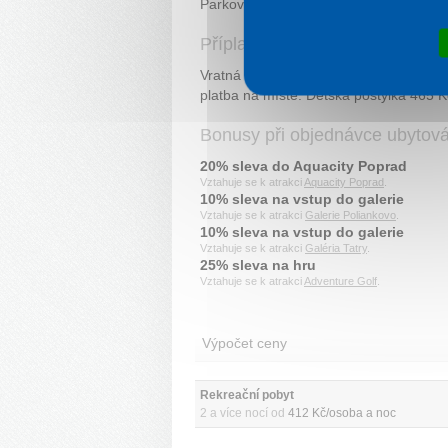
Parkování zdarma. Jedno dítě do 6 let 
Příplatky
Vratná kauce 70 EUR/ubytování, platb
platba na místě. Dětská postýlka 465 
Bonusy při objednávce ubytov
20% sleva do Aquacity Poprad
Vztahuje se k atrakci
Aquacity Poprad
.
10% sleva na vstup do galerie
Vztahuje se k atrakci
Galerie Poliankovo
.
10% sleva na vstup do galerie
Vztahuje se k atrakci
Galéria Tatry
.
25% sleva na hru
Vztahuje se k atrakci
Adventure Golf
.
Výpočet ceny
Rekreační pobyt 
2 a více nocí od
412 Kč/osoba a noc