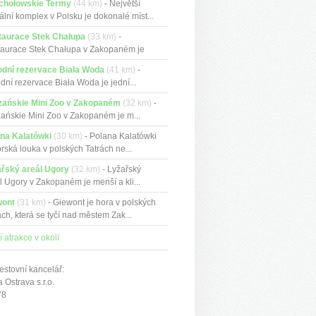
chołowskie Termy
(44 km)
- Největší
ální komplex v Polsku je dokonalé míst...
taurace Stek Chałupa
(33 km)
-
aurace Stek Chałupa v Zakopaném je
ční...
odní rezervace Biała Woda
(41 km)
-
odní rezervace Biała Woda je jední...
zańskie Mini Zoo v Zakopaném
(32 km)
-
zańskie Mini Zoo v Zakopaném je m...
na Kalatówki
(30 km)
- Polana Kalatówki
orská louka v polských Tatrách ne...
řský areál Ugory
(32 km)
- Lyžařský
l Ugory v Zakopaném je menší a kli...
wont
(31 km)
- Giewont je hora v polských
ách, která se tyčí nad městem Zak...
í atrakce v okolí
estovní kancelář:
Ostrava s.r.o.
78