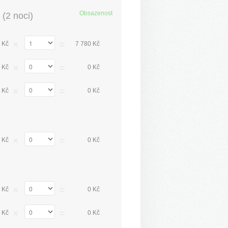
Obsazenost
(
2 noci
)
×
=
 Kč
7 780 Kč
×
=
 Kč
0 Kč
×
=
 Kč
0 Kč
×
=
 Kč
0 Kč
×
=
 Kč
0 Kč
×
=
 Kč
0 Kč