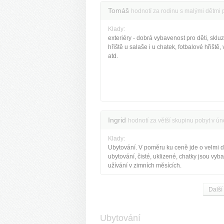
Tomáš
hodnotí za rodinu s malými dětmi 
Klady:
exteriéry - dobrá vybavenost pro děti, sklu
hřiště u salaše i u chatek, fotbalové hřiště, 
atd.
Ingrid
hodnotí za větší skupinu pobyt v ú
Klady:
Ubytování. V poměru ku ceně jde o velmi 
ubytování, čisté, uklizené, chatky jsou vyba
užívání v zimních měsících.
Další
Ubytování