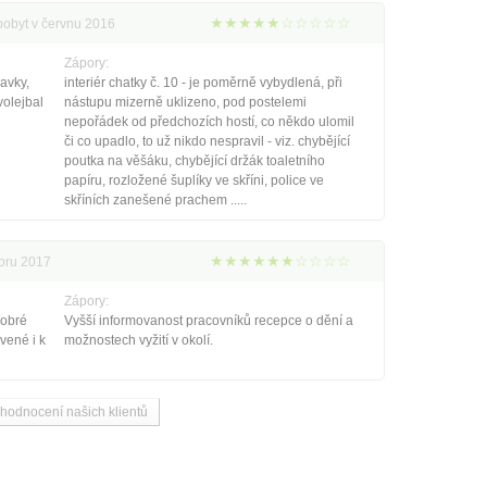
★★★★★☆☆☆☆☆
pobyt v červnu 2016
Zápory:
zavky,
interiér chatky č. 10 - je poměrně vybydlená, při
volejbal
nástupu mizerně uklizeno, pod postelemi
nepořádek od předchozích hostí, co někdo ulomil
či co upadlo, to už nikdo nespravil - viz. chybějící
poutka na věšáku, chybějící držák toaletního
papíru, rozložené šuplíky ve skříni, police ve
skříních zanešené prachem .....
★★★★★★☆☆☆☆
noru 2017
Zápory:
dobré
Vyšší informovanost pracovníků recepce o dění a
vené i k
možnostech vyžití v okolí.
 hodnocení našich klientů