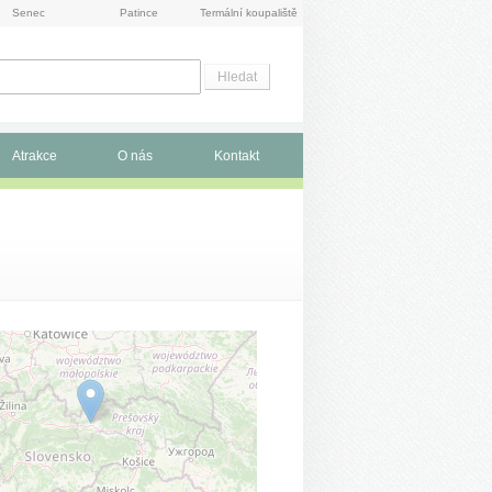
Senec
Patince
Termální koupaliště
Atrakce
O nás
Kontakt