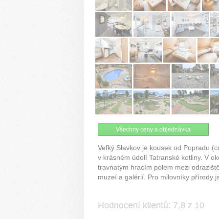
Všechny ceny a objednávka
Veľký Slavkov je kousek od Popradu (
v krásném údolí Tatranské kotliny. V oko
travnatým hracím polem mezi odrazišt
muzeí a galérií. Pro milovníky přírody 
Hodnocení klientů: 7,8 z 10