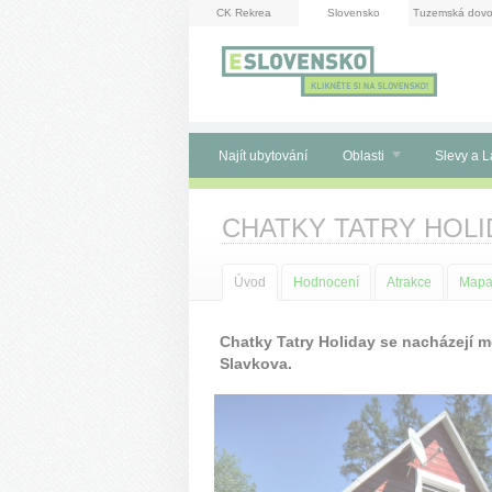
Panel pro správu cookies
CK Rekrea
Slovensko
Tuzemská dovo
Najít ubytování
Oblasti
Slevy a L
CHATKY TATRY HOLI
Úvod
Hodnocení
Atrakce
Map
Chatky Tatry Holiday se nacházejí 
Slavkova.