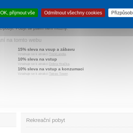
na přistýlce zdarma.
OK, přijmout vše
Odmítnout všechny cookies
Přizpůsobi
a na místě. Rekreační poplatek 0,75 EUR/osoba a den,
Kč/pobyt. Pobyt se psem není možný.
ání na tomto webu
15% sleva na vsup a zábavu
Vztahuje se k atrakci
TrickLandia
.
10% sleva na vstup
Vztahuje se k atrakci
Dobra Hračka
.
10% sleva na vstup a konzumaci
Vztahuje se k atrakci
Tatras Tower
.
Rekreační pobyt