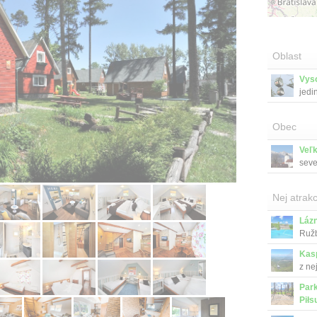
Oblast
Vys
jedi
Obec
Veľ
seve
Nej atrakc
Láz
Ružb
Kas
z ne
Park
Piłs
Mars