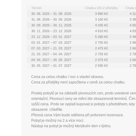
Termín
Chatka 1/6+2 přistýlky
Chata 
30. 06. 2026 – 31. 08. 2026
3 890 Kč
4 1
31. 08. 2026 – 30. 09. 2026
3 160 Kč
3 3
30. 09. 2026 – 30. 11. 2026
4 435 Kč
4 6
30. 11. 2026 – 23. 12. 2026
4 610 Kč
4 8
23. 12. 2026 – 03. 01. 2027
5 280 Kč
5 4
03. 01. 2027 – 07. 03. 2027
2 755 Kč
2 9
07. 03. 2027 – 21. 03. 2027
2 475 Kč
2 6
21. 03. 2027 – 04. 04. 2027
2 755 Kč
2 7
04. 04. 2027 – 30. 05. 2027
2 475 Kč
2 6
30. 05. 2027 – 01. 07. 2027
2 595 Kč
2 7
Cena za celou chatku / noc s vlastní stravou.
Cena za přistýlky není započtena v ceně za celou chatku.
Prodej pobytů je na základě plovoucích cen, proto uvedené cen
orientační. Plovoucí ceny se mění dle obsazenosti termínů. Čím 
vyšší cena. Proto se vyplatí kupovat si pobyty s předstihem, kd
obsazené. Ušetříte.
Přesná cena Vám bude sdělena při potvrzení rezervace.
Pobyt je možný na 2 a více nocí.
Nástup na pobyt je možný kterýkoliv den v týdnu.