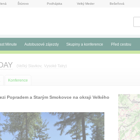
lená
Štúrovo
Podhájska
Velký Meder
Bešeňová
ast Minute
Autobusové zájezdy
Skupiny a konference
Před cestou
DAY
(
Veľký Slavkov
,
Vysoké Tatry
)
a
Konference
mezi Popradem a Starým Smokovce na okraji Velkého