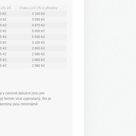
LUX 1/5
Chata LUX 1/5+2 přistýlky
10 Kč
4 330 Kč
80 Kč
3 590 Kč
55 Kč
4 870 Kč
30 Kč
5 050 Kč
85 Kč
5 690 Kč
60 Kč
3 165 Kč
65 Kč
2 860 Kč
85 Kč
2 980 Kč
65 Kč
2 860 Kč
85 Kč
2 980 Kč
y v cenové tabulce jsou jen
je termín více vyprodaný, tím je
y termíny jsou minimálně