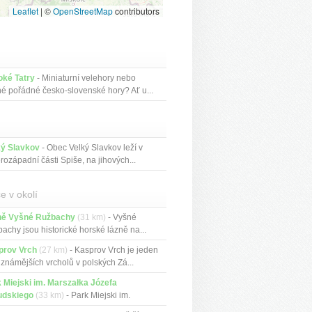
Leaflet
|
©
OpenStreetMap
contributors
oké Tatry
- Miniaturní velehory nebo
né pořádné česko-slovenské hory? Ať u...
ký Slavkov
- Obec Velký Slavkov leží v
rozápadní části Spiše, na jihových...
e v okolí
ně Vyšné Ružbachy
(31 km)
- Vyšné
achy jsou historické horské lázně na...
prov Vrch
(27 km)
- Kasprov Vrch je jeden
jznámějších vrcholů v polských Zá...
 Miejski im. Marszałka Józefa
udskiego
(33 km)
- Park Miejski im.
z...