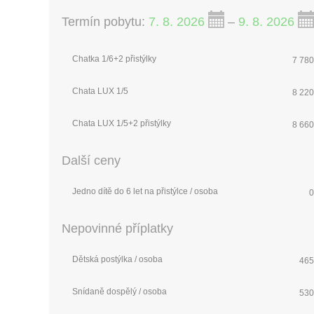
Termín pobytu:
7. 8. 2026
–
9. 8. 2026
Chatka 1/6+2 přistýlky
7 780
Chata LUX 1/5
8 220
Chata LUX 1/5+2 přistýlky
8 660
Další ceny
Jedno dítě do 6 let na přistýlce / osoba
0
Nepovinné příplatky
Dětská postýlka / osoba
465
Snídaně dospělý / osoba
530