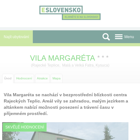
Panel pro správu cookies
Najít ubytování
Menu
Oblasti
VILA MARGARÉTA
★
★
★
Slevy a Last Minute
(
Rajecké Teplice
,
Malá a Velká Fatra, Kysuca
)
Autobusové zájezdy
Úvod
Hodnocení
Atrakce
Mapa
Skupiny a konference
Vila Margaréta se nachází v bezprostřední blízkosti centra
Rajeckých Teplic. Areál vily se zahradou, malým jezírkem a
Před cestou
altánkem nabízí možnosti posezení a trávení času v
příjemném prostředí.
Atrakce
SKVĚLÉ HODNOCENÍ
O nás