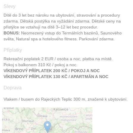
Slevy
Dítě do 3 let bez nároku na ubytování, stravování a procedury
zdarma. Dětská postýlka na vyžádání zdarma. Dětské ceny na
přistýlce se vztahují na dítě 3–12 let bez procedur.
BONUS:
Neomezený vstup do Termálních bazénů, Saunového
světa, Natural spa a hotelového fitness. Parkování zdarma.
Příplatky
Rekreační poplatek 2 EUR / osoba a noc, platba na místě.
Pokoj s balkonem 310 Kč / pokoj a noc.
VÍKENDOVÝ PŘÍPLATEK 200 KČ / POKOJ A NOC
VÍKENDOVÝ PŘÍPLATEK 130 KČ / APARTMÁN A NOC
Doprava
Vlakem / busem do Rajeckých Teplic 300 m, značené k ubytování.