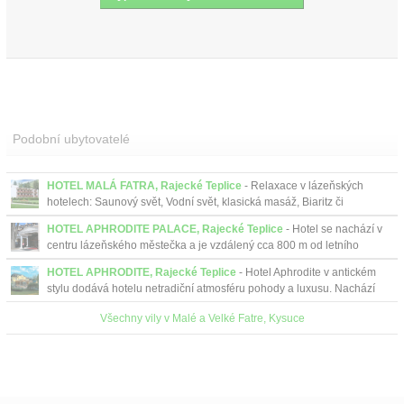
Podobní ubytovatelé
HOTEL MALÁ FATRA, Rajecké Teplice
- Relaxace v lázeňských
hotelech: Saunový svět, Vodní svět, klasická masáž, Biaritz či
whirlpool.
HOTEL APHRODITE PALACE, Rajecké Teplice
- Hotel se nachází v
centru lázeňského městečka a je vzdálený cca 800 m od letního
koupaliště.
HOTEL APHRODITE, Rajecké Teplice
- Hotel Aphrodite v antickém
stylu dodává hotelu netradiční atmosféru pohody a luxusu. Nachází
se 30 metrů od Hotelu Aphrodite Palace. ...
Všechny vily v Malé a Velké Fatre, Kysuce