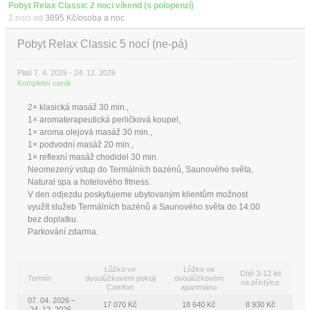
Pobyt Relax Classic 2 noci víkend (s polopenzí)
2 noci od
3895 Kč/osoba a noc
Pobyt Relax Classic 5 nocí (ne-pá)
Platí 7. 4. 2026 - 24. 12. 2026
Kompletní ceník
2× klasická masáž 30 min.,
1× aromaterapeutická perličková koupel,
1× aroma olejová masáž 30 min.,
1× podvodní masáž 20 min.,
1× reflexní masáž chodidel 30 min.
Neomezený vstup do Termálních bazénů, Saunového světa,
Natural spa a hotelového fitness.
V den odjezdu poskytujeme ubytovaným klientům možnost
využít služeb Termálních bazénů a Saunového světa do 14:00
bez doplatku.
Parkování zdarma.
Lůžko ve
Lůžko ve
Dítě 3-12 let
Termín
dvoulůžkovém pokoji
dvoulůžkovém
na přistýlce
Comfort
apartmánu
07. 04. 2026 –
17 070 Kč
18 640 Kč
8 930 Kč
24. 12. 2026