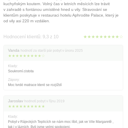
kuchyňským koutem. Volný čas v letních měsících lze trávit
v zahradě s fontánou umístěné hned u vily. Stravování se
klientům poskytuje v restauraci hotelu Aphrodite Palace, který je
od vily asi 220 m vzdálen.
Hodnocení klientů: 9,3 z 10
★★★★★★★★★☆
Vanda
hodnotí za starší pár pobyt v únoru 2025
★★★★★★★★★☆
Klady:
Soukromí.cistota
Zápory:
Moc tvrdé matrace které se rozjíždí
Jaroslav
hodnotí pobyt v říjnu 2019
★★★★★★★★★★
Klady:
Pobyt v Rájeckých Teplicích se nám moc líbil, jak ve Vile Margaretě ,
tak i v lázních. Byli jsme velmi spokojeni.