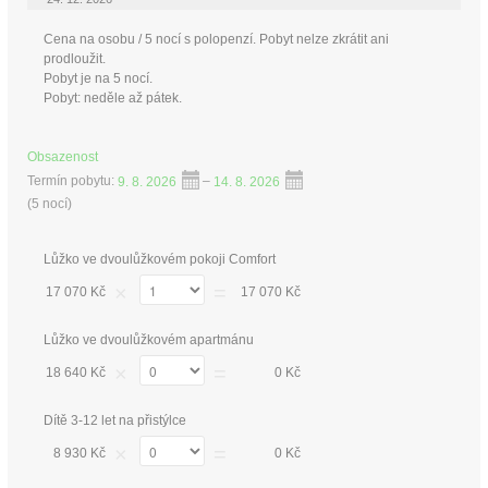
Cena na osobu / 5 nocí s polopenzí. Pobyt nelze zkrátit ani
prodloužit.
Pobyt je na 5 nocí.
Pobyt: neděle až pátek.
Obsazenost
Termín pobytu:
9. 8. 2026
–
14. 8. 2026
(
5 nocí
)
Lůžko ve dvoulůžkovém pokoji Comfort
×
=
17 070 Kč
17 070 Kč
Lůžko ve dvoulůžkovém apartmánu
×
=
18 640 Kč
0 Kč
Dítě 3-12 let na přistýlce
×
=
8 930 Kč
0 Kč