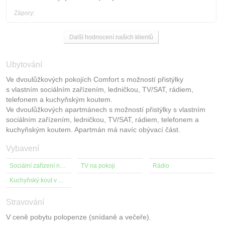
Zápory:
Další hodnocení našich klientů
Ubytování
Ve dvoulůžkových pokojích Comfort s možností přistýlky
s vlastním sociálním zařízením, ledničkou, TV/SAT, rádiem,
telefonem a kuchyňským koutem.
Ve dvoulůžkových apartmánech s možností přistýlky s vlastním
sociálním zařízením, ledničkou, TV/SAT, rádiem, telefonem a
kuchyňským koutem. Apartmán má navíc obývací část.
Vybavení
Sociální zařízení na pokoji
TV na pokoji
Rádio
Kuchyňský kout v pokoji
Stravování
V ceně pobytu polopenze (snídaně a večeře).