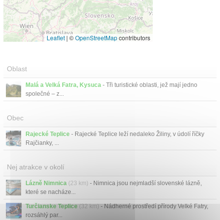
Leaflet
|
©
OpenStreetMap
contributors
Oblast
Malá a Velká Fatra, Kysuca
- Tři turistické oblasti, jež mají jedno
společné – z...
Obec
Rajecké Teplice
- Rajecké Teplice leží nedaleko Žiliny, v údolí říčky
Rajčianky, ...
Nej atrakce v okolí
Lázně Nimnica
(23 km)
- Nimnica jsou nejmladší slovenské lázně,
které se nacháze...
Turčianske Teplice
(32 km)
- Nádherné prostředí přírody Velké Fatry,
rozsáhlý par...