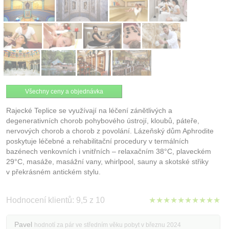
Všechny ceny a objednávka
Rajecké Teplice se využívají na léčení zánětlivých a
degenerativních chorob pohybového ústrojí, kloubů, páteře,
nervových chorob a chorob z povolání. Lázeňský dům Aphrodite
poskytuje léčebné a rehabilitační procedury v termálních
bazénech venkovních i vnitřních – relaxačním 38°C, plaveckém
29°C, masáže, masážní vany, whirlpool, sauny a skotské střiky
v překrásném antickém stylu.
Hodnocení klientů: 9,5 z 10
★★★★★★★★★★
Pavel
hodnotí za pár ve středním věku pobyt v březnu 2024