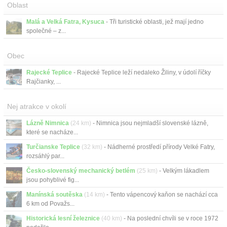
Oblast
Malá a Velká Fatra, Kysuca
- Tři turistické oblasti, jež mají jedno
společné – z...
Obec
Rajecké Teplice
- Rajecké Teplice leží nedaleko Žiliny, v údolí říčky
Rajčianky, ...
Nej atrakce v okolí
Lázně Nimnica
(24 km)
- Nimnica jsou nejmladší slovenské lázně,
které se nacháze...
Turčianske Teplice
(32 km)
- Nádherné prostředí přírody Velké Fatry,
rozsáhlý par...
Česko-slovenský mechanický betlém
(25 km)
- Velkým lákadlem
jsou pohyblivé fig...
Manínská soutěska
(14 km)
- Tento vápencový kaňon se nachází cca
6 km od Považs...
Historická lesní železnice
(40 km)
- Na poslední chvíli se v roce 1972