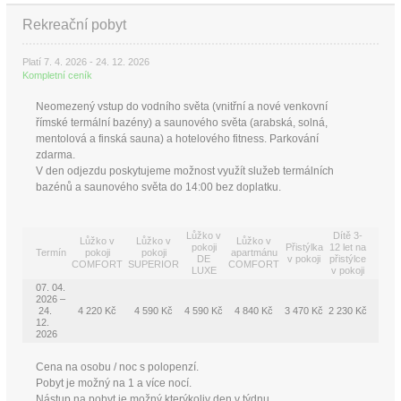
Rekreační pobyt
Platí 7. 4. 2026 - 24. 12. 2026
Kompletní ceník
Neomezený vstup do vodního světa (vnitřní a nové venkovní
římské termální bazény) a saunového světa (arabská, solná,
mentolová a finská sauna) a hotelového fitness. Parkování
zdarma.
V den odjezdu poskytujeme možnost využít služeb termálních
bazénů a saunového světa do 14:00 bez doplatku.
Lůžko v
Dítě 3-
Lůžko v
Lůžko v
Lůžko v
pokoji
Přistýlka
12 let na
Termín
pokoji
pokoji
apartmánu
DE
v pokoji
přistýlce
COMFORT
SUPERIOR
COMFORT
LUXE
v pokoji
07. 04.
2026 –
24.
4 220 Kč
4 590 Kč
4 590 Kč
4 840 Kč
3 470 Kč
2 230 Kč
12.
2026
Cena na osobu / noc s polopenzí.
Pobyt je možný na 1 a více nocí.
Nástup na pobyt je možný kterýkoliv den v týdnu.