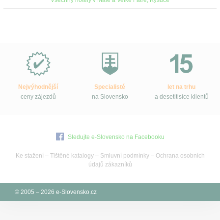
Proč
e-
Slovensko.cz?
Nejvýhodnější
Specialisté
let na trhu
ceny zájezdů
na Slovensko
a desetitisíce klientů
Sledujte e-Slovensko na Facebooku
Ke stažení
–
Tištěné katalogy
–
Smluvní podmínky
–
Ochrana osobních
údajů zákazníků
© 2005 – 2026 e-Slovensko.cz