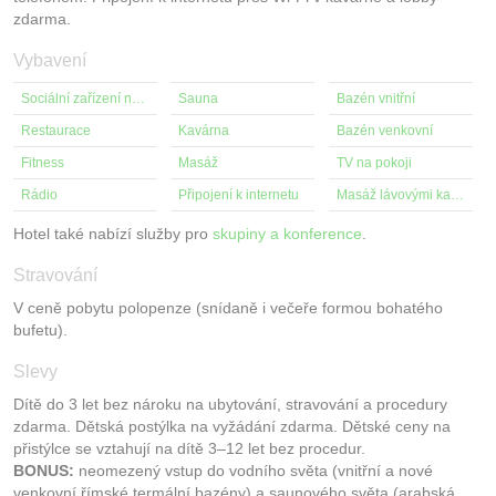
zdarma.
Vybavení
Sociální zařízení na pokoji
Sauna
Bazén vnitřní
Restaurace
Kavárna
Bazén venkovní
Fitness
Masáž
TV na pokoji
Rádio
Připojení k internetu
Masáž lávovými kameny
Hotel také nabízí služby pro
skupiny a konference
.
Stravování
V ceně pobytu polopenze (snídaně i večeře formou bohatého
bufetu).
Slevy
Dítě do 3 let bez nároku na ubytování, stravování a procedury
zdarma. Dětská postýlka na vyžádání zdarma. Dětské ceny na
přistýlce se vztahují na dítě 3–12 let bez procedur.
BONUS:
neomezený vstup do vodního světa (vnitřní a nové
venkovní římské termální bazény) a saunového světa (arabská,