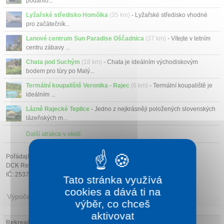
podařilo...
Lyžařské středisko Homôlka
(35 km)
- Lyžařské středisko vhodné
pro začátečník...
Lanové centrum Sun Paradise Oščadnica
(37 km)
- Vítejte v letním
centru zábavy ...
Chata pod Suchým
(18 km)
- Chata je ideálním východiskovým
bodem pro túry po Malý...
Termální koupaliště Veronika - Rajec
(6 km)
- Termální koupaliště je
ideálním ...
Lázně Rajecké Teplice
- Jedno z nejkrásněji položených slovenských
lázeňských m...
Další atrakce v okolí
Pořádající cestovní kancelář:
DCK Rekrea Ostrava s.r.o.
IČ: 25379178
Tato stránka využívá
cookies a dává ti na
Výpočet ceny
výběr, co chceš
aktivovat
Rekreační pobyt (s polopenzí)