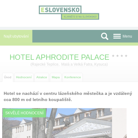
Panel pro správu cookies
Najít ubytování
Menu
Oblasti
HOTEL APHRODITE PALACE
★
★
★
★
Slevy a Last Minute
(
Rajecké Teplice
,
Malá a Velká Fatra, Kysuca
)
Autobusové zájezdy
Úvod
Hodnocení
Atrakce
Mapa
Konference
Skupiny a konference
Hotel se nachází v centru lázeňského městečka a je vzdálený
cca 800 m od letního koupaliště.
Před cestou
SKVĚLÉ HODNOCENÍ
Atrakce
O nás