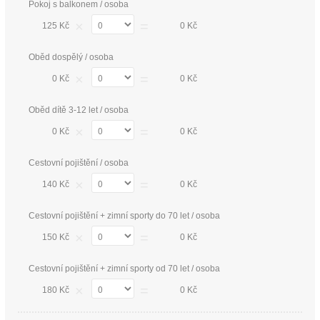
Pokoj s balkonem / osoba
×
=
125 Kč
0 Kč
Oběd dospělý / osoba
×
=
0 Kč
0 Kč
Oběd dítě 3-12 let / osoba
×
=
0 Kč
0 Kč
Cestovní pojištění / osoba
×
=
140 Kč
0 Kč
Cestovní pojištění + zimní sporty do 70 let / osoba
×
=
150 Kč
0 Kč
Cestovní pojištění + zimní sporty od 70 let / osoba
×
=
180 Kč
0 Kč