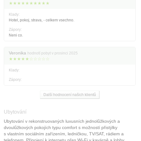
★★★★★★★★★★
Klady:
Hotel, pokoj, strava, - celkem vsechno.
Zápory:
Neni co.
Veronika
hodnotí pobyt v prosinci 2025
★★★★★☆☆☆☆☆
Klady:
Zápory:
Další hodnocení našich klientů
Ubytování
Ubytování v rekonstruovaných luxusních jednolůžkových a
dvoulůžkových pokojích typu comfort s možností přistýlky
s vlastním sociálním zařízením, ledničkou, TV/SAT, rádiem a
telefonem. Připojení k internetu přes Wi-Fi v kavárně a lobby