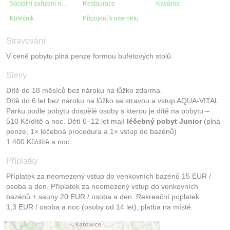
Sociální zařízení na pokoji
Restaurace
Kavárna
Kulečník
Připojení k internetu
Stravování
V ceně pobytu plná penze formou bufetových stolů.
Slevy
Dítě do 18 měsíců bez nároku na lůžko zdarma.
Dítě do 6 let bez nároku na lůžko se stravou a vstup AQUA-VITAL
Parku podle pobytu dospělé osoby s kterou je dítě na pobytu –
510 Kč/dítě a noc. Dětí 6–12 let mají
léčebný pobyt Junior
(plná
penze, 1× léčebná procedura a 1× vstup do bazénů)
1 400 Kč/dítě a noc.
Příplatky
Příplatek za neomezený vstup do venkovních bazénů 15 EUR /
osoba a den. Příplatek za neomezený vstup do venkovních
bazénů + sauny 20 EUR / osoba a den. Rekreační poplatek
1,3 EUR / osoba a noc (osoby od 14 let), platba na místě.