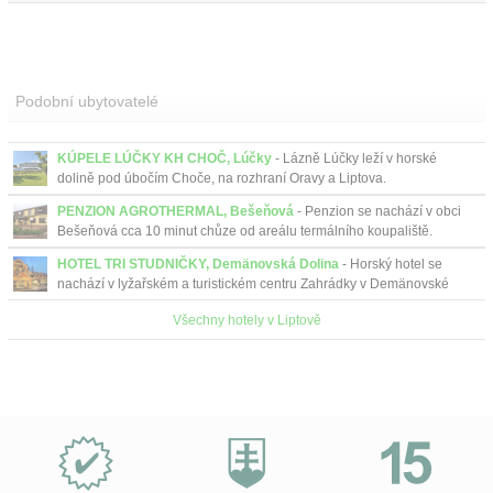
Podobní ubytovatelé
KÚPELE LÚČKY KH CHOČ, Lúčky
- Lázně Lúčky leží v horské
dolině pod úbočím Choče, na rozhraní Oravy a Liptova.
PENZION AGROTHERMAL, Bešeňová
- Penzion se nachází v obci
Bešeňová cca 10 minut chůze od areálu termálního koupaliště.
HOTEL TRI STUDNIČKY, Demänovská Dolina
- Horský hotel se
nachází v lyžařském a turistickém centru Zahrádky v Demänovské
Dolině. Lákající je posezení na terase u plápolajícího o...
Všechny hotely v Liptově
Proč
e-
Slovensko.cz?