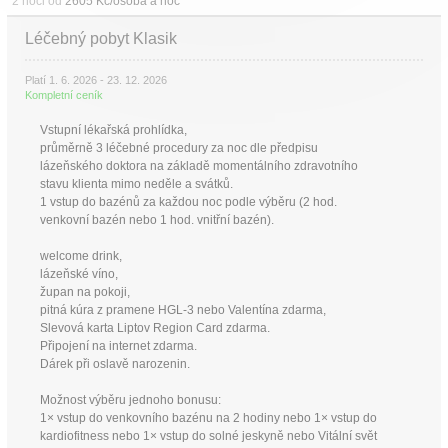
2 noci od
2605 Kč/osoba a noc
Léčebný pobyt Klasik
Platí 1. 6. 2026 - 23. 12. 2026
Kompletní ceník
Vstupní lékařská prohlídka,
průměrně 3 léčebné procedury za noc dle předpisu
lázeňského doktora na základě momentálního zdravotního
stavu klienta mimo neděle a svátků.
1 vstup do bazénů za každou noc podle výběru (2 hod.
venkovní bazén nebo 1 hod. vnitřní bazén).
welcome drink,
lázeňské víno,
župan na pokoji,
pitná kúra z pramene HGL-3 nebo Valentína zdarma,
Slevová karta Liptov Region Card zdarma.
Připojení na internet zdarma.
Dárek při oslavě narozenin.
Možnost výběru jednoho bonusu:
1× vstup do venkovního bazénu na 2 hodiny nebo 1× vstup do
kardiofitness nebo 1× vstup do solné jeskyně nebo Vitální svět