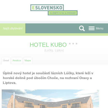
Panel pro správu cookies
Najít ubytování
Menu
Oblasti
HOTEL KUBO
★
★
★
Slevy a Last Minute
(
Lúčky
,
Liptov
)
Autobusové zájezdy
Úvod
Atrakce
Mapa
Skupiny a konference
Úplně nový hotel je součástí lázních Lúčky, které leží v
horské dolině pod úbočím Choče, na rozhraní Oravy a
Před cestou
Liptova.
Atrakce
O nás