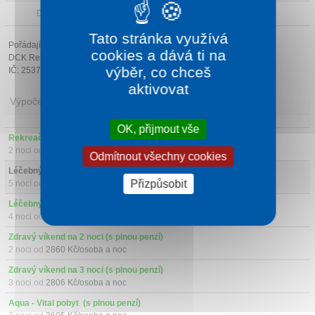
Další atrakce v okolí
Tato stránka využívá
Pořádající cestovní kancelář:
cookies a dává ti na
DCK Rekrea Ostrava s.r.o.
výběr, co chceš
IČ: 25379178
aktivovat
Výpočet ceny
OK, přijmout vše
Rekreační pobyt (se snídaní)
2 noci od
1840 Kč/osoba a noc
Odmítnout všechny cookies
Léčebný pobyt Klasik (s plnou penzí)
Přizpůsobit
5 nocí od
2755 Kč/osoba a noc
Léčebný pobyt Senior 60+ (s plnou penzí)
4 noci od
2330 Kč/osoba a noc
Zdravý víkend na 2 noci (s plnou penzí)
2 noci od
2860 Kč/osoba a noc
Zdravý víkend na 3 noci (s plnou penzí)
3 noci od
2806 Kč/osoba a noc
Aqua - Vital pobyt  (s plnou penzí)