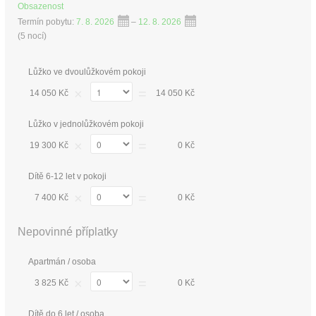
Obsazenost
Termín pobytu:
7. 8. 2026
–
12. 8. 2026
(
5 nocí
)
Lůžko ve dvoulůžkovém pokoji
×
=
14 050 Kč
14 050 Kč
Lůžko v jednolůžkovém pokoji
×
=
19 300 Kč
0 Kč
Dítě 6-12 let v pokoji
×
=
7 400 Kč
0 Kč
Nepovinné příplatky
Apartmán / osoba
×
=
3 825 Kč
0 Kč
Dítě do 6 let / osoba