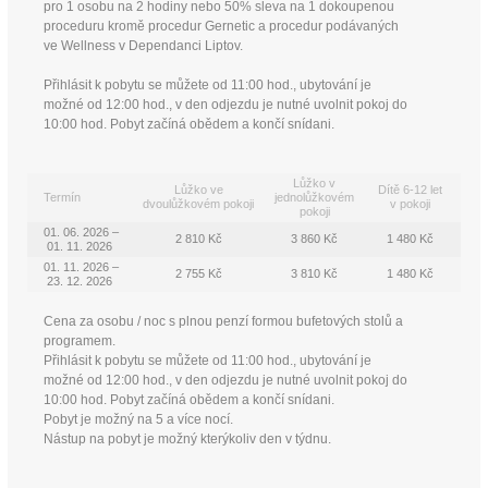
pro 1 osobu na 2 hodiny nebo 50% sleva na 1 dokoupenou
proceduru kromě procedur Gernetic a procedur podávaných
ve Wellness v Dependanci Liptov.
Přihlásit k pobytu se můžete od 11:00 hod., ubytování je
možné od 12:00 hod., v den odjezdu je nutné uvolnit pokoj do
10:00 hod. Pobyt začíná obědem a končí snídani.
Lůžko v
Lůžko ve
Dítě 6-12 let
Termín
jednolůžkovém
dvoulůžkovém pokoji
v pokoji
pokoji
01. 06. 2026 –
2 810 Kč
3 860 Kč
1 480 Kč
01. 11. 2026
01. 11. 2026 –
2 755 Kč
3 810 Kč
1 480 Kč
23. 12. 2026
Cena za osobu / noc s plnou penzí formou bufetových stolů a
programem.
Přihlásit k pobytu se můžete od 11:00 hod., ubytování je
možné od 12:00 hod., v den odjezdu je nutné uvolnit pokoj do
10:00 hod. Pobyt začíná obědem a končí snídani.
Pobyt je možný na 5 a více nocí.
Nástup na pobyt je možný kterýkoliv den v týdnu.