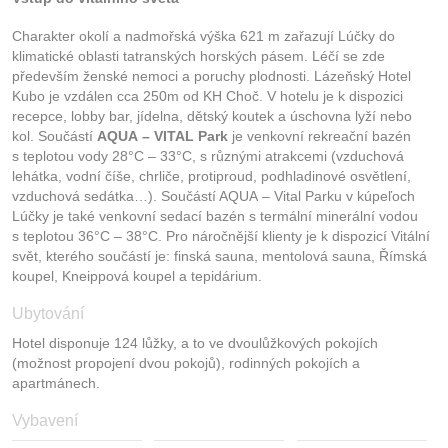
Charakter okolí a nadmořská výška 621 m zařazují Lúčky do
klimatické oblasti tatranských horských pásem. Léčí se zde
především ženské nemoci a poruchy plodnosti. Lázeňský Hotel
Kubo je vzdálen cca 250m od KH Choč. V hotelu je k dispozici
recepce, lobby bar, jídelna, dětský koutek a úschovna lyží nebo
kol. Součástí
AQUA – VITAL Park
je venkovní rekreační bazén
s teplotou vody 28°C – 33°C, s různými atrakcemi (vzduchová
lehátka, vodní číše, chrliče, protiproud, podhladinové osvětlení,
vzduchová sedátka…). Součástí AQUA – Vital Parku v kúpeľoch
Lúčky je také venkovní sedací bazén s termální minerální vodou
s teplotou 36°C – 38°C. Pro náročnější klienty je k dispozicí Vitální
svět, kterého součástí je: finská sauna, mentolová sauna, Římská
koupel, Kneippová koupel a tepidárium.
Ubytování
Hotel disponuje 124 lůžky, a to ve dvoulůžkových pokojích
(možnost propojení dvou pokojů), rodinných pokojích a
apartmánech.
Vybavení