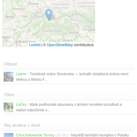
Leaflet
|
©
OpenStreetMap
contributors
Oblast
Liptov
- Turistické srdce Slovenska — bohatě obdařená dolina mezi
Velkou a Malou F...
Obec
Lúčky
- Malé podhorské situovány v tichém horském prostředí a
nabízí odpočinek o...
Nej atrakce v okolí
Chochołowskie Termy
(39 km)
- Největší termální komplex v Polsku