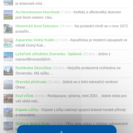
je dokonalé míst...
Archeoskanzen Havránok
(7 km)
- Keltský a středověký skanzen
pod širým nebem. Uka...
Historická lesní železnice
(36 km)
- Na poslední chvíli se v roce 1972
podařilo...
Aquarelax Dolný Kubín
(12 km)
- AquaRelax je moderní aquapark ve
městě Dolný Kub...
Lyžařské středisko Zverovka - Spálená
(25 km)
- Jedno z
nejnavštěvovanějších...
Rozhledna Skorušina
(28 km)
- Nejvýše postavená rozhledna na
Slovensku. Má výšku ...
Oravská přehrada
(31 km)
- Jedná se o letní rekreační centrum
Oravy. ...
Kozí vŕšok
(4 km)
- Restaurace, sýrárna, mini ZOO… dobré místo pro
váš oběd neb...
Kúpele Lúčky
- Kúpele Lúčky nabízejí spojení krásné horské přírody
a minerálníc...
SkiPark Malinô Brdo
(13 km)
- Přes zimu jedno z nejlépe vybavených
lyžařských stř...