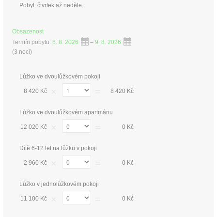
Pobyt: čtvrtek až neděle.
Obsazenost
Termín pobytu:
6. 8. 2026
–
9. 8. 2026
(
3 noci
)
Lůžko ve dvoulůžkovém pokoji
×
=
8 420 Kč
8 420 Kč
Lůžko ve dvoulůžkovém apartmánu
×
=
12 020 Kč
0 Kč
Dítě 6-12 let na lůžku v pokoji
×
=
2 960 Kč
0 Kč
Lůžko v jednolůžkovém pokoji
×
=
11 100 Kč
0 Kč