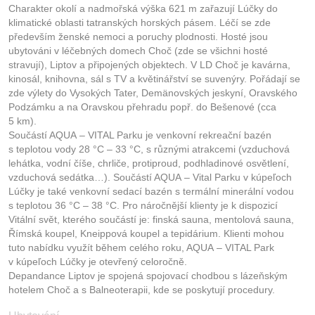
Charakter okolí a nadmořská výška 621 m zařazují Lúčky do
klimatické oblasti tatranských horských pásem. Léčí se zde
především ženské nemoci a poruchy plodnosti. Hosté jsou
ubytováni v léčebných domech Choč (zde se všichni hosté
stravují), Liptov a připojených objektech. V LD Choč je kavárna,
kinosál, knihovna, sál s TV a květinářství se suvenýry. Pořádají se
zde výlety do Vysokých Tater, Demänovských jeskyní, Oravského
Podzámku a na Oravskou přehradu popř. do Bešenové (cca
5 km).
Součástí AQUA – VITAL Parku je venkovní rekreační bazén
s teplotou vody 28 °C – 33 °C, s různými atrakcemi (vzduchová
lehátka, vodní číše, chrliče, protiproud, podhladinové osvětlení,
vzduchová sedátka…). Součástí AQUA – Vital Parku v kúpeľoch
Lúčky je také venkovní sedací bazén s termální minerální vodou
s teplotou 36 °C – 38 °C. Pro náročnější klienty je k dispozicí
Vitální svět, kterého součástí je: finská sauna, mentolová sauna,
Římská koupel, Kneippová koupel a tepidárium. Klienti mohou
tuto nabídku využít během celého roku, AQUA – VITAL Park
v kúpeľoch Lúčky je otevřený celoročně.
Depandance Liptov je spojená spojovací chodbou s lázeňským
hotelem Choč a s Balneoterapii, kde se poskytují procedury.