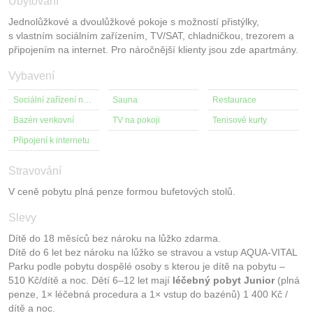
Ubytování
Jednolůžkové a dvoulůžkové pokoje s možností přistýlky,
s vlastním sociálním zařízením, TV/SAT, chladničkou, trezorem a
připojením na internet. Pro náročnější klienty jsou zde apartmány.
Vybavení
Sociální zařízení na pokoji
Sauna
Restaurace
Bazén venkovní
TV na pokoji
Tenisové kurty
Připojení k internetu
Stravování
V ceně pobytu plná penze formou bufetových stolů.
Slevy
Dítě do 18 měsíců bez nároku na lůžko zdarma.
Dítě do 6 let bez nároku na lůžko se stravou a vstup AQUA-VITAL
Parku podle pobytu dospělé osoby s kterou je dítě na pobytu –
510 Kč/dítě a noc. Dětí 6–12 let mají
léčebný pobyt Junior
(plná
penze, 1× léčebná procedura a 1× vstup do bazénů) 1 400 Kč /
dítě a noc.