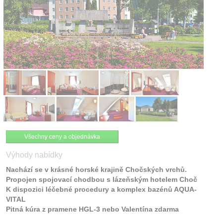
Kontakt
Všechny ceny a objednávka
Výhody nabídky
Nachází se v krásné horské krajině Chočských vrchů.
Propojen spojovací chodbou s lázeňským hotelem Choč
K dispozici léčebné procedury a komplex bazénů AQUA-
VITAL
Pitná kúra z pramene HGL-3 nebo Valentína zdarma