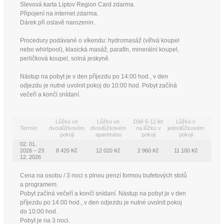
Slevová karta Liptov Region Card zdarma.
Připojení na internet zdarma.
Dárek při oslavě narozenin.
Procedury podávané o víkendu: hydromasáž (vířivá koupel
nebo whirlpool), klasická masáž, parafín, minerální koupel,
perličková koupel, solná jeskyně.
Nástup na pobyt je v den příjezdu po 14:00 hod., v den
odjezdu je nutné uvolnit pokoj do 10:00 hod. Pobyt začíná
večeří a končí snídaní.
Lůžko ve
Lůžko ve
Dítě 6-12 let
Lůžko v
Termín
dvoulůžkovém
dvoulůžkovém
na lůžku v
jednolůžkovém
pokoji
apartmánu
pokoji
pokoji
02. 01.
2026 – 23.
8 420 Kč
12 020 Kč
2 960 Kč
11 100 Kč
12. 2026
Cena na osobu / 3 noci s plnou penzí formou bufetových stolů
a programem.
Pobyt začíná večeří a končí snídaní. Nástup na pobyt je v den
příjezdu po 14:00 hod., v den odjezdu je nutné uvolnit pokoj
do 10:00 hod.
Pobyt je na 3 noci.