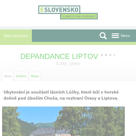
Panel pro správu cookies
Najít ubytování
Menu
Oblasti
DEPANDANCE LIPTOV
+
★
★
★
Slevy a Last Minute
(
Lúčky
,
Liptov
)
Autobusové zájezdy
Úvod
Atrakce
Mapa
Skupiny a konference
Ubytování je součástí lázních Lúčky, které leží v horské
dolině pod úbočím Choča, na rozhraní Oravy a Liptova.
Před cestou
Atrakce
O nás