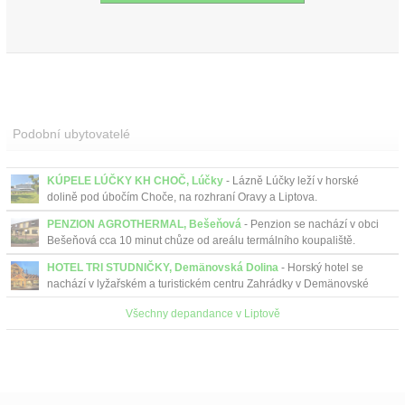
Podobní ubytovatelé
KÚPELE LÚČKY KH CHOČ, Lúčky
- Lázně Lúčky leží v horské
dolině pod úbočím Choče, na rozhraní Oravy a Liptova.
PENZION AGROTHERMAL, Bešeňová
- Penzion se nachází v obci
Bešeňová cca 10 minut chůze od areálu termálního koupaliště.
HOTEL TRI STUDNIČKY, Demänovská Dolina
- Horský hotel se
nachází v lyžařském a turistickém centru Zahrádky v Demänovské
Dolině. Lákající je posezení na terase u plápolajícího o...
Všechny depandance v Liptově