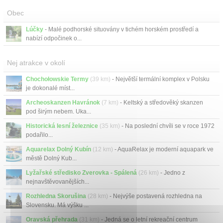
Obec
Lúčky
- Malé podhorské situovány v tichém horském prostředí a
nabízí odpočinek o...
Nej atrakce v okolí
Chochołowskie Termy
(39 km)
- Největší termální komplex v Polsku
je dokonalé míst...
Archeoskanzen Havránok
(7 km)
- Keltský a středověký skanzen
pod širým nebem. Uka...
Historická lesní železnice
(35 km)
- Na poslední chvíli se v roce 1972
podařilo...
Aquarelax Dolný Kubín
(12 km)
- AquaRelax je moderní aquapark ve
městě Dolný Kub...
Lyžařské středisko Zverovka - Spálená
(26 km)
- Jedno z
nejnavštěvovanějších...
Rozhledna Skorušina
(28 km)
- Nejvýše postavená rozhledna na
Slovensku. Má výšku ...
Oravská přehrada
(31 km)
- Jedná se o letní rekreační centrum