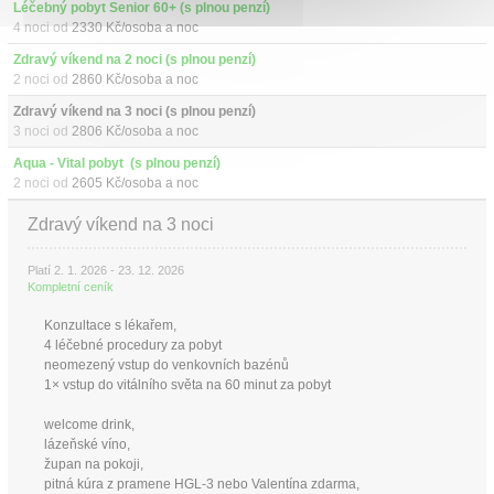
Léčebný pobyt Senior 60+ (s plnou penzí)
4 noci od
2330 Kč/osoba a noc
Zdravý víkend na 2 noci (s plnou penzí)
2 noci od
2860 Kč/osoba a noc
Zdravý víkend na 3 noci (s plnou penzí)
3 noci od
2806 Kč/osoba a noc
Aqua - Vital pobyt  (s plnou penzí)
2 noci od
2605 Kč/osoba a noc
Zdravý víkend na 3 noci
Platí 2. 1. 2026 - 23. 12. 2026
Kompletní ceník
Konzultace s lékařem,
4 léčebné procedury za pobyt
neomezený vstup do venkovních bazénů
1× vstup do vitálního světa na 60 minut za pobyt
welcome drink,
lázeňské víno,
župan na pokoji,
pitná kúra z pramene HGL-3 nebo Valentína zdarma,