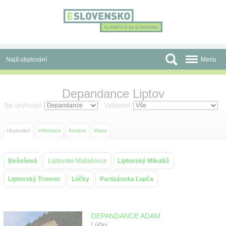
Panel pro správu cookies
Najít ubytování
Menu
Oblasti
Depandance Liptov
Slevy a Last Minute
Typ ubytování:
Vybavení:
Autobusové zájezdy
Ubytování
Informace
Atrakce
Mapa
Skupiny a konference
Bešeňová
Liptovské Matiašovce
Liptovský Mikuláš
Před cestou
Liptovský Trnovec
Lúčky
Partizánska Ľupča
Atrakce
O nás
DEPANDANCE ADAM
Lúčky