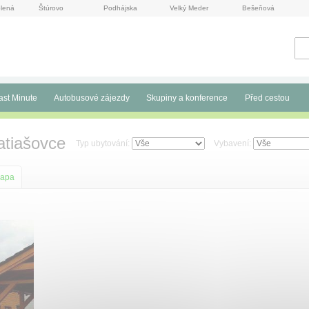
lená
Štúrovo
Podhájska
Velký Meder
Bešeňová
ast Minute
Autobusové zájezdy
Skupiny a konference
Před cestou
atiašovce
Typ ubytování:
Vybavení:
apa