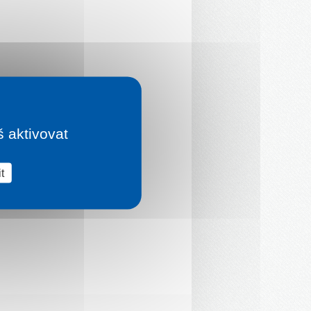
š aktivovat
t