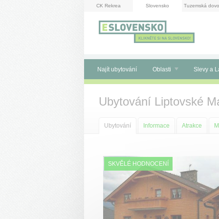
Panel pro správu cookies
CK Rekrea
Slovensko
Tuzemská dovo
Najít ubytování
Oblasti
Slevy a L
Ubytování Liptovské M
Ubytování
Informace
Atrakce
M
SKVĚLÉ HODNOCENÍ