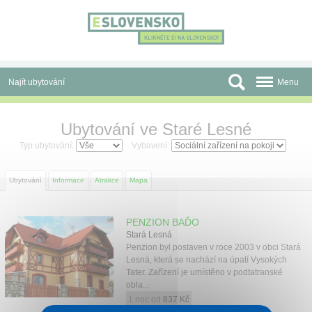
Panel pro správu cookies
Najít ubytování
Menu
Oblasti
Ubytování ve Staré Lesné
Slevy a Last Minute
Typ ubytování:
Vybavení:
Autobusové zájezdy
Ubytování
Informace
Atrakce
Mapa
Skupiny a konference
PENZION BAĎO
Před cestou
Stará Lesná
Penzion byl postaven v roce 2003 v obci Stará
Atrakce
Lesná, která se nachází na úpatí Vysokých
Tater. Zařízení je umístěno v podtatranské
obla...
O nás
1 noc od
837 Kč