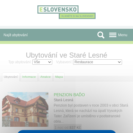
Panel pro správu cookies
Najít ubytování
Menu
Oblasti
Ubytování ve Staré Lesné
Slevy a Last Minute
Typ ubytování:
Vybavení:
Autobusové zájezdy
Ubytování
Informace
Atrakce
Mapa
Skupiny a konference
PENZION BAĎO
Před cestou
Stará Lesná
Penzion byl postaven v roce 2003 v obci Stará
Atrakce
Lesná, která se nachází na úpatí Vysokých
Tater. Zařízení je umístěno v podtatranské
obla...
O nás
1 noc od
837 Kč