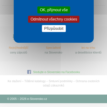
Kontakt
OK, přijmout vše
Odmítnout všechny cookies
Přizpůsobit
Proč
e-
Slovensko.cz?
Nejvýhodnější
Specialisté
let na trhu
ceny zájezdů
na Slovensko
a desetitisíce klientů
Sledujte e-Slovensko na Facebooku
Ke stažení
–
Tištěné katalogy
–
Smluvní podmínky
–
Ochrana osobních
údajů zákazníků
© 2005 – 2026 e-Slovensko.cz