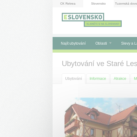
Panel pro správu cookies
CK Rekrea
Slovensko
Tuzemská dovo
Najít ubytování
Oblasti
Slevy a L
Ubytování ve Staré Le
Ubytování
Informace
Atrakce
M