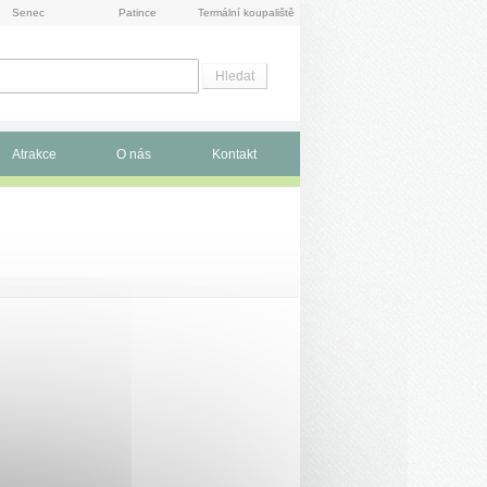
Senec
Patince
Termální koupaliště
Atrakce
O nás
Kontakt