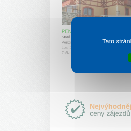
1 noc od
8
PENZION BAĎO
Stará Lesná
Tato strán
Penzion byl postaven v roce 2003 v obci St
Lesná, která se nachází na úpatí Vysokých T
Zařízení je umístěno v podtatranské obla...
Proč
Nejvýhodněj
e-
ceny zájezdů
Slovensko.cz?