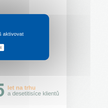
š aktivovat
t
let na trhu
a desetitisíce klientů