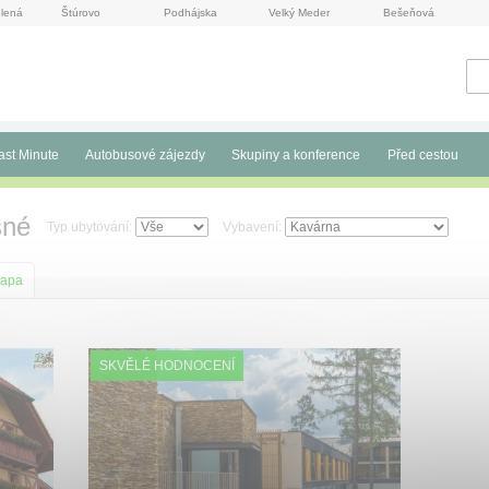
lená
Štúrovo
Podhájska
Velký Meder
Bešeňová
ast Minute
Autobusové zájezdy
Skupiny a konference
Před cestou
sné
Typ ubytování:
Vybavení:
apa
SKVĚLÉ HODNOCENÍ