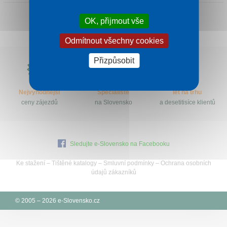
Kontakt
OK, přijmout vše
Odmítnout všechny cookies
Proč
Přizpůsobit
e-
Slovensko.cz?
Nejvýhodnější
Specialisté
let na trhu
ceny zájezdů
na Slovensko
a desetitisíce klientů
Sledujte e-Slovensko na Facebooku
Ke stažení
–
Tištěné katalogy
–
Smluvní podmínky
–
Ochrana osobních
údajů zákazníků
© 2005 – 2026 e-Slovensko.cz