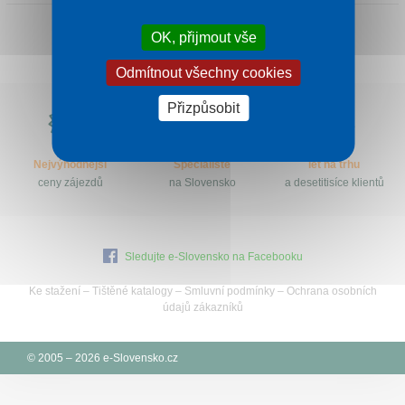
Kontakt
OK, přijmout vše
Odmítnout všechny cookies
Proč
Přizpůsobit
e-
Slovensko.cz?
Nejvýhodnější
Specialisté
let na trhu
ceny zájezdů
na Slovensko
a desetitisíce klientů
Sledujte e-Slovensko na Facebooku
Ke stažení
–
Tištěné katalogy
–
Smluvní podmínky
–
Ochrana osobních
údajů zákazníků
© 2005 – 2026 e-Slovensko.cz