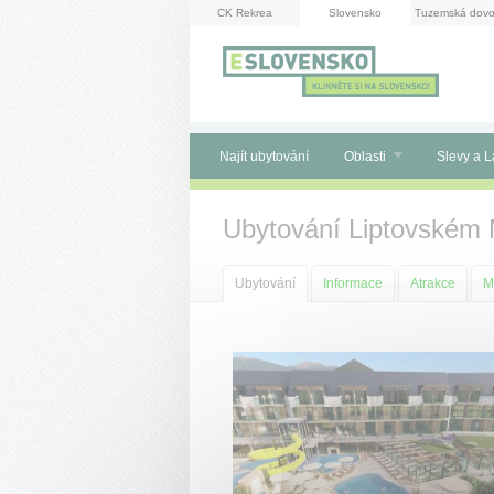
Panel pro správu cookies
CK Rekrea
Slovensko
Tuzemská dovo
Najít ubytování
Oblasti
Slevy a L
Ubytování Liptovském 
Ubytování
Informace
Atrakce
M