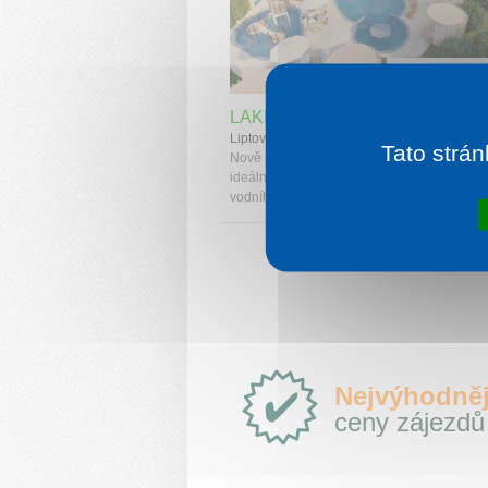
1 noc od
2 
LAKE GARDEN TATRALANDIA
Liptovský Mikuláš
Tato strán
Nově postavený, elegantní resort na Liptově
ideální pro pobyty po celý rok. V létě oceníte
vodního parku Tatralandia a pláž...
Proč
Nejvýhodněj
e-
ceny zájezdů
Slovensko.cz?