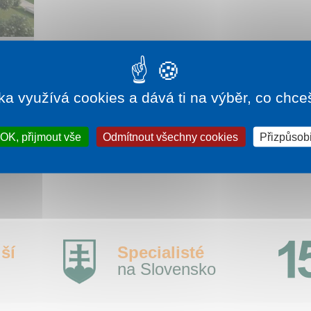
424 Kč
ka využívá cookies a dává ti na výběr, co chce
 je
 blízkost
OK, přijmout vše
Odmítnout všechny cookies
Přizpůsobi
ší
Specialisté
na Slovensko