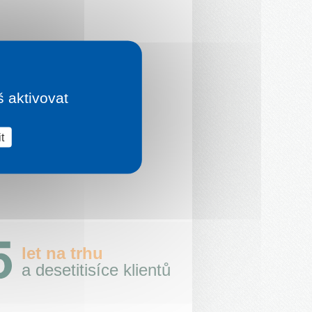
š aktivovat
t
let na trhu
a desetitisíce klientů