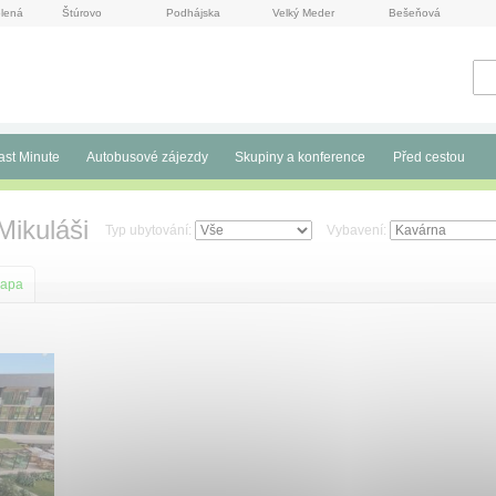
lená
Štúrovo
Podhájska
Velký Meder
Bešeňová
ast Minute
Autobusové zájezdy
Skupiny a konference
Před cestou
Mikuláši
Typ ubytování:
Vybavení:
apa