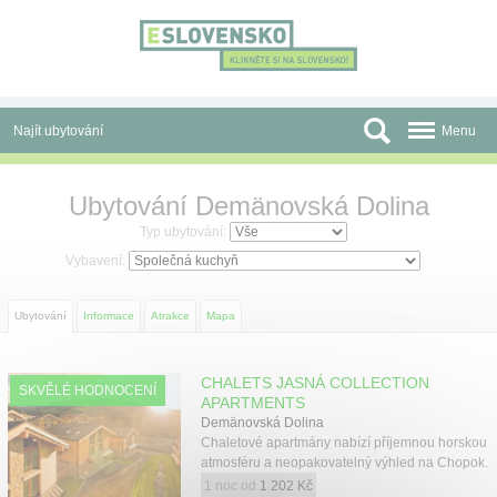
Panel pro správu cookies
Najít ubytování
Menu
Oblasti
Ubytování Demänovská Dolina
Slevy a Last Minute
Typ ubytování:
Vybavení:
Autobusové zájezdy
Ubytování
Informace
Atrakce
Mapa
Skupiny a konference
Před cestou
CHALETS JASNÁ COLLECTION
SKVĚLÉ HODNOCENÍ
APARTMENTS
Atrakce
Demänovská Dolina
Chaletové apartmány nabízí příjemnou horskou
O nás
atmosféru a neopakovatelný výhled na Chopok.
1 noc od
1 202 Kč