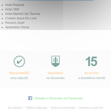
Hotel Repiská
Hotel SNP
Hotel Marmot Ján Šverma
Chalets Jasná De Luxe
Penzion Josef
Apartmány Vierka
Proč
e-
Slovensko.cz?
Nejvýhodnější
Specialisté
let na trhu
ceny zájezdů
na Slovensko
a desetitisíce klientů
Sledujte e-Slovensko na Facebooku
Ke stažení
–
Tištěné katalogy
–
Smluvní podmínky
–
Ochrana osobních