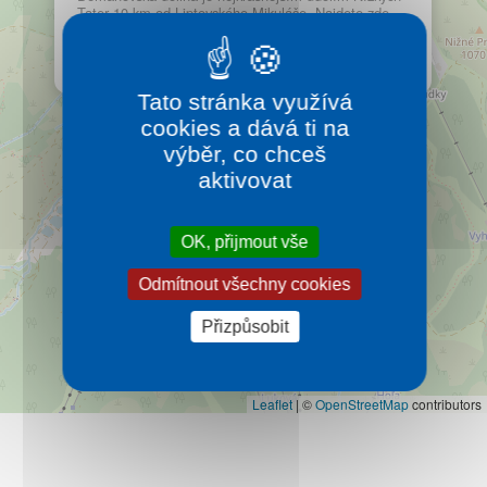
Kontakt
Tater 10 km od Liptovského Mikuláše. Najdete zde
krásné lyžařské terény, světoznámé jeskyně, ideální
možnosti pro letní turistiku, překrásnou floru a faunu.
Více…
Tato stránka využívá
cookies a dává ti na
výběr, co chceš
aktivovat
OK, přijmout vše
Odmítnout všechny cookies
Přizpůsobit
Leaflet
|
©
OpenStreetMap
contributors