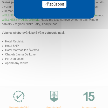
Dolině
jsou Vám plně k dispozici pro Vaši pohodovou dovolenou, relax, turistiku
Přizpůsobit
a v zimní sezóně pro lyžování. Ubytujte se v těch nejoblíbenějších hotelech
v Demänovské dolině jako
HOTEL TRI STUDNIČKY
,
HOTEL POŠTA
,
WELLNESS HOTEL CHOPOK
,
SKI & WELLNESS REZIDENCE DRUŽBA
nebo
WELLNESS HOTEL GRAND
. Nabízíme také cenově výhodné Last Minute
nabídky v regionu Nízké Tatry, sledujte nás!
Vyberte si ubytování, jaké Vám vyhovuje např.
Hotel Repiská
Hotel SNP
Hotel Marmot Ján Šverma
Chalets Jasná De Luxe
Penzion Josef
Apartmány Vierka
Proč
e-
Slovensko.cz?
Nejvýhodnější
Specialisté
let na trhu