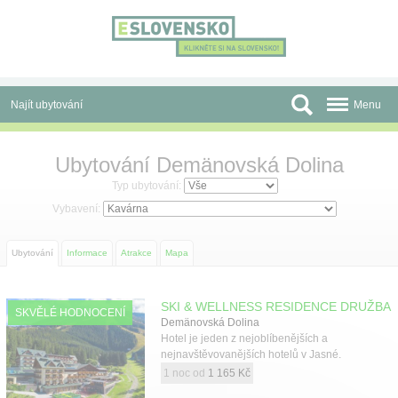
Panel pro správu cookies
Najít ubytování
Menu
Oblasti
Ubytování Demänovská Dolina
Slevy a Last Minute
Typ ubytování:
Vybavení:
Autobusové zájezdy
Ubytování
Informace
Atrakce
Mapa
Skupiny a konference
Před cestou
SKI & WELLNESS RESIDENCE DRUŽBA
SKVĚLÉ HODNOCENÍ
Demänovská Dolina
Atrakce
Hotel je jeden z nejoblíbenějších a
nejnavštěvovanějších hotelů v Jasné.
O nás
1 noc od
1 165 Kč