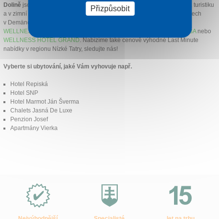
Dolině
jsou Vám plně k dispozici pro Vaši pohodovou dovolenou, relax, turistiku
Přizpůsobit
a v zimní sezóně pro lyžování. Ubytujte se v těch nejoblíbenějších hotelech
v Demänovské dolině jako
HOTEL TRI STUDNIČKY
,
HOTEL POŠTA
,
WELLNESS HOTEL CHOPOK
,
SKI & WELLNESS REZIDENCE DRUŽBA
nebo
WELLNESS HOTEL GRAND
. Nabízíme také cenově výhodné Last Minute
nabídky v regionu Nízké Tatry, sledujte nás!
Vyberte si ubytování, jaké Vám vyhovuje např.
Hotel Repiská
Hotel SNP
Hotel Marmot Ján Šverma
Chalets Jasná De Luxe
Penzion Josef
Apartmány Vierka
Proč
e-
Slovensko.cz?
Nejvýhodnější
Specialisté
let na trhu