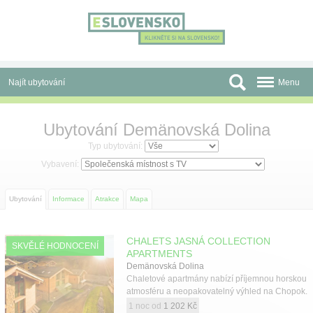
Panel pro správu cookies
Najít ubytování
Menu
Oblasti
Ubytování Demänovská Dolina
Slevy a Last Minute
Typ ubytování:
Vybavení:
Autobusové zájezdy
Ubytování
Informace
Atrakce
Mapa
Skupiny a konference
Před cestou
CHALETS JASNÁ COLLECTION
SKVĚLÉ HODNOCENÍ
APARTMENTS
Atrakce
Demänovská Dolina
Chaletové apartmány nabízí příjemnou horskou
O nás
atmosféru a neopakovatelný výhled na Chopok.
1 noc od
1 202 Kč