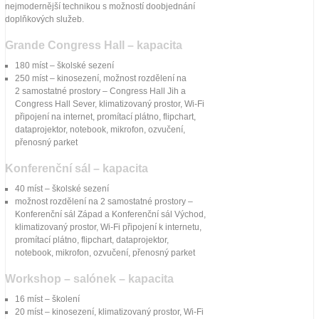
Kontakt
nejmodernější technikou s možností doobjednání
doplňkových služeb.
Grande Congress Hall – kapacita
180 míst – školské sezení
250 míst – kinosezení, možnost rozdělení na
2 samostatné prostory – Congress Hall Jih a
Congress Hall Sever, klimatizovaný prostor, Wi-Fi
připojení na internet, promítací plátno, flipchart,
dataprojektor, notebook, mikrofon, ozvučení,
přenosný parket
Konferenční sál – kapacita
40 míst – školské sezení
možnost rozdělení na 2 samostatné prostory –
Konferenční sál Západ a Konferenční sál Východ,
klimatizovaný prostor, Wi-Fi připojení k internetu,
promítací plátno, flipchart, dataprojektor,
notebook, mikrofon, ozvučení, přenosný parket
Workshop – salónek – kapacita
16 míst – školení
20 míst – kinosezení, klimatizovaný prostor, Wi-Fi