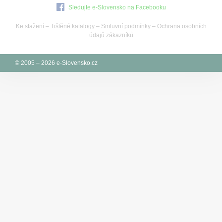
Sledujte e-Slovensko na Facebooku
Ke stažení
–
Tištěné katalogy
–
Smluvní podmínky
–
Ochrana osobních
údajů zákazníků
© 2005 – 2026 e-Slovensko.cz