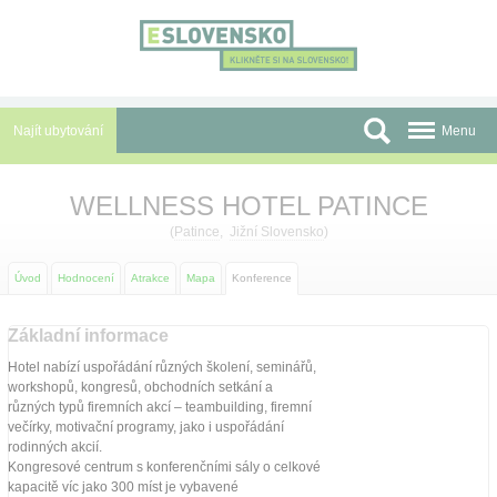
Panel pro správu cookies
Najít ubytování
Menu
Oblasti
WELLNESS HOTEL PATINCE
Slevy a Last Minute
(
Patince
,
Jižní Slovensko
)
Autobusové zájezdy
Úvod
Hodnocení
Atrakce
Mapa
Konference
Skupiny a konference
Základní informace
Hotel nabízí uspořádání různých školení, seminářů,
Před cestou
workshopů, kongresů, obchodních setkání a
různých typů firemních akcí – teambuilding, firemní
Atrakce
večírky, motivační programy, jako i uspořádání
rodinných akcií.
O nás
Kongresové centrum s konferenčními sály o celkové
kapacitě víc jako 300 míst je vybavené