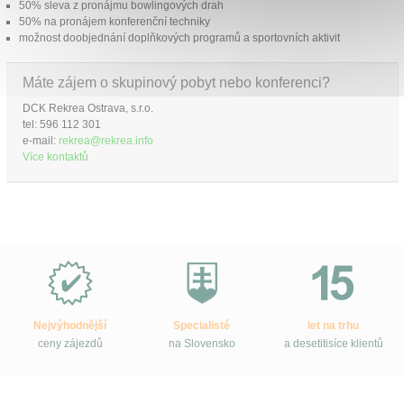
50% sleva z pronájmu bowlingových drah
50% na pronájem konferenční techniky
možnost doobjednání doplňkových programů a sportovních aktivit
Máte zájem o skupinový pobyt nebo konferenci?
DCK Rekrea Ostrava, s.r.o.
tel: 596 112 301
e-mail:
rekrea@rekrea.info
Více kontaktů
Proč
e-
Slovensko.cz?
Nejvýhodnější
Specialisté
let na trhu
ceny zájezdů
na Slovensko
a desetitisíce klientů