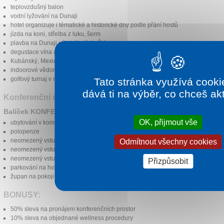
teplovzdušný balon
vodní lyžování na Dunaji
hotel organizuje i tématické a historické dny podle přání hostů
jízda na koni, střelba z luku, šerm
plavba na Dunaji výletní lodí do Štúrova
degustace vína a destilátů
Kubánský, Mexický či latino večer
indoorové vědomostní a outdoorové sportovní aktivity pro stmelení kolektivu
golfový turnaj v místě Tata (Maďarsko)
Tato stránka využívá cooki
dává ti na výběr, co chceš ak
Konferenční nabídka na rok 2017
Balíček KONFERENČNÍ NABÍDKA zahrnuje:
OK, přijmout vše
ubytování v komfortním pokoji Standard
polopenze
neomezený vstup do hotelového bazénu
Odmítnout všechny cookies
neomezený vstup do saunového světa
neomezený vstup do fitness centra
Přizpůsobit
parkování na hotelovém parkovišti ZDARMA
župan na pokoji
BONUSY:
50% sleva na pronájem konferenčních prostor
10% sleva na objednané wellness procedury