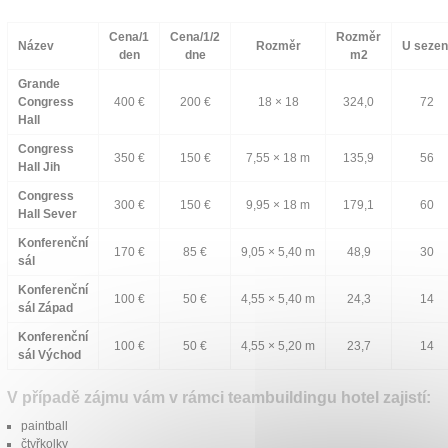
Cena/1
Cena/1/2
Rozměr
Název
Rozměr
U sezen
den
dne
m2
Grande
Congress
400 €
200 €
18 × 18
324,0
72
Hall
Congress
350 €
150 €
7,55 × 18 m
135,9
56
Hall Jih
Congress
300 €
150 €
9,95 × 18 m
179,1
60
Hall Sever
Konferenční
170 €
85 €
9,05 × 5,40 m
48,9
30
sál
Konferenční
100 €
50 €
4,55 × 5,40 m
24,3
14
sál Západ
Konferenční
100 €
50 €
4,55 × 5,20 m
23,7
14
sál Východ
V případě zájmu vám v rámci teambuildingu hotel zajistí:
paintball
čtyřkolky