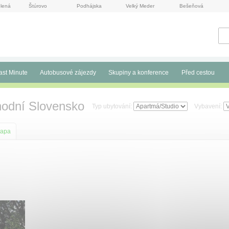
lená
Štúrovo
Podhájska
Velký Meder
Bešeňová
ast Minute
Autobusové zájezdy
Skupiny a konference
Před cestou
hodní Slovensko
Typ ubytování:
Vybavení:
apa