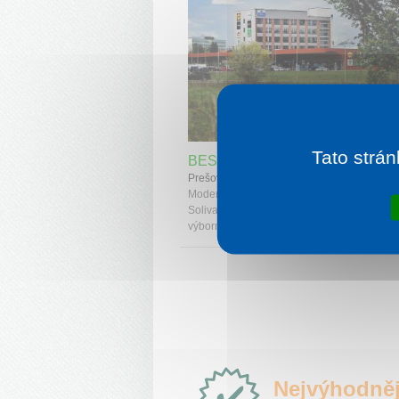
1 noc od
1 
Tato strán
BEST WESTERN HOTEL PRE
Prešov
Moderní hotel nacházející se v nákupní zón
Solivaria v Prešově. Nabízí komfortní ubyto
výbornou dostupností pro obchodní i soukr..
Proč
Nejvýhodněj