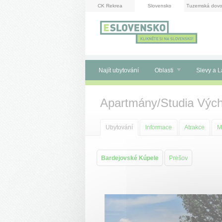
Panel pro správu cookies
CK Rekrea
Slovensko
Tuzemská dovo
Najít ubytování
Oblasti
Slevy a L
Apartmány/Studia Výc
Ubytování
Informace
Atrakce
M
Bardejovské Kúpele
Prešov