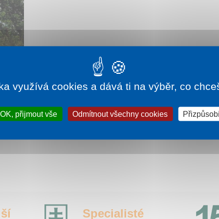
175 Kč
ka využívá cookies a dává ti na výběr, co chce
ŠOV
ě
OK, přijmout vše
Odmítnout všechny cookies
Přizpůsobi
vání s
.
ší
Specialisté