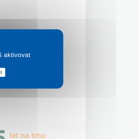
š aktivovat
t
let na trhu