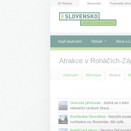
Panel pro správu cookies
CK Rekrea
Slovensko
Tuzemská dovo
Najít ubytování
Oblasti
Slevy a L
Atrakce v Roháčích-Zá
Ubytování
Informace
Atrakce
M
Oravská přehrada
- Jedná se o letní
rekreační centrum Oravy. ...
Rozhledna Skorušina
- Nejvýše post
rozhledna na Slovensku. Má výšk...
Roháčská plesa
- Skupina čtyř horsk