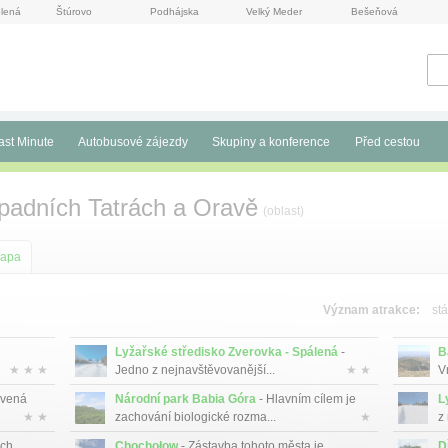
lená
Štúrovo
Podhájska
Velký Meder
Bešeňová
ast Minute
Autobusové zájezdy
Skupiny a konference
Před cestou
padních Tatrách a Oravě
(oblast)
apa
Význam atrakce:
stá
Lyžařské středisko Zverovka - Spálená
-
B
★ ★ ★
Jedno z nejnavštěvovanější...
★ ★
V
avená
Národní park Babia Góra
- Hlavním cílem je
L
★ ★
zachování biologické rozma...
★
z
ých
Chochołow
- Zástavba tohoto města je
D