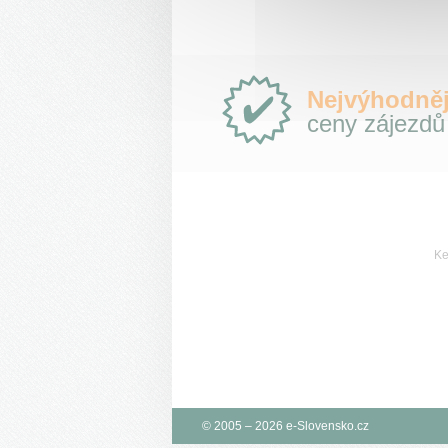
Proč
Nejvýhodněj
e-
ceny zájezdů
Slovensko.cz?
Ke
© 2005 – 2026 e-Slovensko.cz