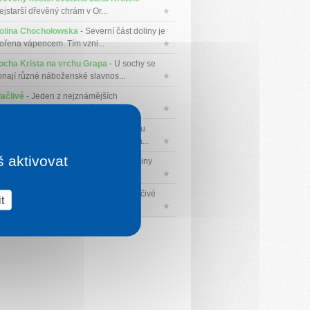
ejstarší dřevěný chrám v Or...
★
olina Chochołowska
- Severní část doliny je
vořena vápencem. Tím vzni...
★
ocha Krista na vrchu Grapa
- U sochy se
onají různé náboženské slavnos...
★
lačlivé
- Jeden z nejznámějších
ápadotatranských vrcholů. Vrchol je ...
★
olovec
- Horské městečko. Významnou
ominantou nad městem je hora Temna...
★
š aktivovat
olina Kościeliska
- Žulová koruna doliny
stře spadá do hlubokých sede...
★
ravská Polhora
- Nacházejí se zde léčivé
t
odo-bromové prameny a krásná...
★