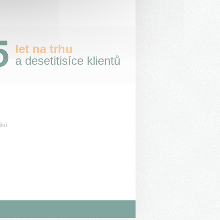
let na trhu
a desetitisíce klientů
íků