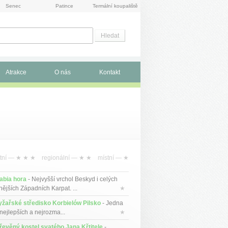
Senec
Patince
Termální koupaliště
Atrakce
O nás
Kontakt
tní —
★ ★ ★
regionální —
★ ★
místní —
★
abia hora
- Nejvyšší vrchol Beskyd i celých
nějších Západních Karpat. ...
★
yžařské středisko Korbielów Pilsko
- Jedna
 nejlepších a nejrozma...
★
řevěný kostel svatého Jana Křtitele
-