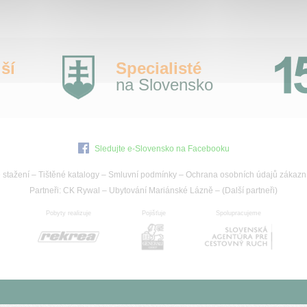
ší
Specialisté
na Slovensko
Sledujte e-Slovensko na Facebooku
 stažení
–
Tištěné katalogy
–
Smluvní podmínky
–
Ochrana osobních údajů zákazn
Partneři:
CK Rywal
–
Ubytování Mariánské Lázně
– (
Další partneři
)
Pobyty realizuje
Pojišťuje
Spolupracujeme