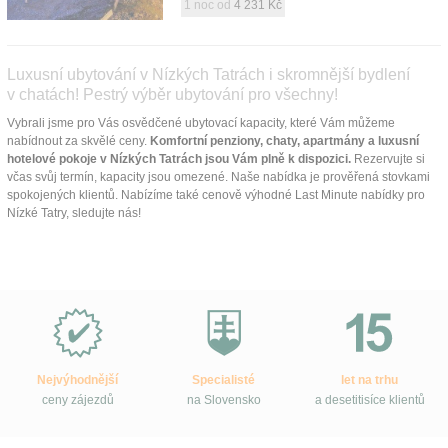
1 noc od
4 231 Kč
Luxusní ubytování v Nízkých Tatrách i skromnější bydlení
v chatách! Pestrý výběr ubytování pro všechny!
Vybrali jsme pro Vás osvědčené ubytovací kapacity, které Vám můžeme
nabídnout za skvělé ceny.
Komfortní penziony, chaty, apartmány a luxusní
hotelové pokoje v Nízkých Tatrách jsou Vám plně k dispozici.
Rezervujte si
včas svůj termín, kapacity jsou omezené. Naše nabídka je prověřená stovkami
spokojených klientů. Nabízíme také cenově výhodné Last Minute nabídky pro
Nízké Tatry, sledujte nás!
Proč
e-
Slovensko.cz?
Nejvýhodnější
Specialisté
let na trhu
ceny zájezdů
na Slovensko
a desetitisíce klientů