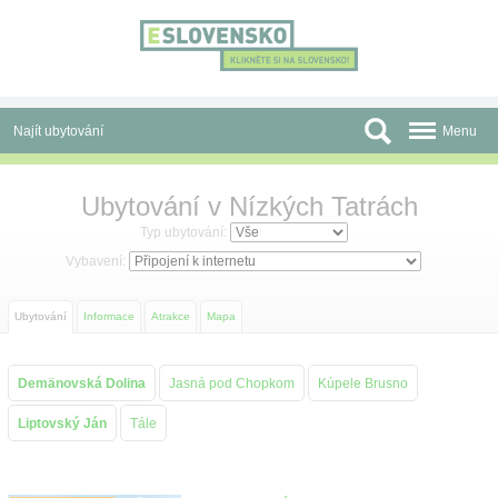
Panel pro správu cookies
Najít ubytování
Menu
Oblasti
Ubytování v Nízkých Tatrách
Slevy a Last Minute
Typ ubytování:
Vybavení:
Autobusové zájezdy
Ubytování
Informace
Atrakce
Mapa
Skupiny a konference
Před cestou
Demänovská Dolina
Jasná pod Chopkom
Kúpele Brusno
Atrakce
Liptovský Ján
Tále
O nás