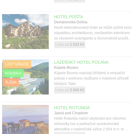
HOTEL POŠTA
Demänovská Dolina
Nově rekonstruovaný hotel se může pyšnit svou
nápaditou architekturou, nevšedním interiérem
se závanem avantgardy a různorodostí použit...
1 noc od
2 033 Kč
LÁZEŇSKÝ HOTEL POĽANA
LAST MINUTE
Kúpele Brusno
Kúpele Brusno nabízejí léčebné a relaxační
NOVINKA
pobyty s wellness službami v malebné přírodě
SLEVA
Nízkých Tater.
1 noc od
2 040 Kč
HOTEL ROTUNDA
Jasná pod Chopkom
Hotel Rotunda nabízí ubytování pro všechny
milovníky hor a jedinečné vysokohorské
atmosféry v nadmořské výšce 2 004 m n. m. ...