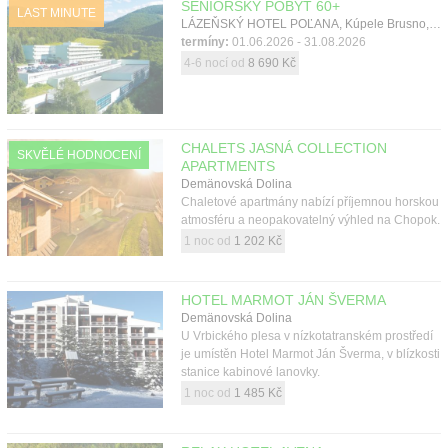
SENIORSKÝ POBYT 60+
Kontakt
LAST MINUTE
LÁZEŇSKÝ HOTEL POĽANA, Kúpele Brusno, Nízké Tatry
termíny:
01.06.2026 - 31.08.2026
4-6 nocí od
8 690 Kč
CHALETS JASNÁ COLLECTION
SKVĚLÉ HODNOCENÍ
APARTMENTS
Demänovská Dolina
Chaletové apartmány nabízí příjemnou horskou
atmosféru a neopakovatelný výhled na Chopok.
1 noc od
1 202 Kč
HOTEL MARMOT JÁN ŠVERMA
Demänovská Dolina
U Vrbického plesa v nízkotatranském prostředí
je umístěn Hotel Marmot Ján Šverma, v blízkosti
stanice kabinové lanovky.
1 noc od
1 485 Kč