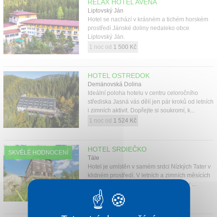
RELAX HOTEL AVENA
Liptovský Ján
Hotel se nachází v krásném a tichém horském
prostředí Jánské doliny nedaleko obce
Liptovský Ján.
1 noc od
1 500 Kč
HOTEL OSTREDOK
Demänovská Dolina
Ideální poloha hotelu v centru celoročního
střediska Jasná vás dělí jen pár kroků od letních
i zimních aktivit. Dopřejte si soukromí, k...
1 noc od
1 524 Kč
HOTEL SRDIEČKO
SKVĚLÉ HODNOCENÍ
Tále
Hotel je umístěn v samém srdci Nízkých Tater v
klidném prostředí. V letních a zimních měsících
můžete využít značené turistické stezky ...
1 noc od
1 573 Kč