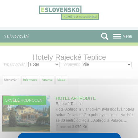
Panel pro správu cookies
Najít ubytování
Menu
Oblasti
Hotely Rajecké Teplice
Slevy a Last Minute
Typ ubytování:
Vybavení:
Autobusové zájezdy
Ubytování
Informace
Atrakce
Mapa
Skupiny a konference
HOTEL APHRODITE
SKVĚLÉ HODNOCENÍ
Před cestou
Rajecké Teplice
Hotel Aphrodite v antickém stylu dodává hotelu
Atrakce
netradiční atmosféru pohody a luxusu. Nachází
se 30 metrů od Hotelu Aphrodite Palace. ...
1 noc od
3 970 Kč
O nás