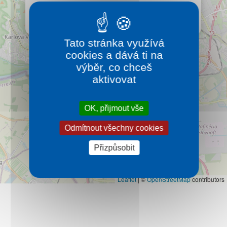
Kontakt
rozrostlo do úctyhodné délky 423 metrů a tvoří ho
spolu 42 překážek a 4 lanovky.
Více…
Tato stránka využívá
cookies a dává ti na
výběr, co chceš
aktivovat
OK, přijmout vše
Odmítnout všechny cookies
Přizpůsobit
Leaflet
|
©
OpenStreetMap
contributors