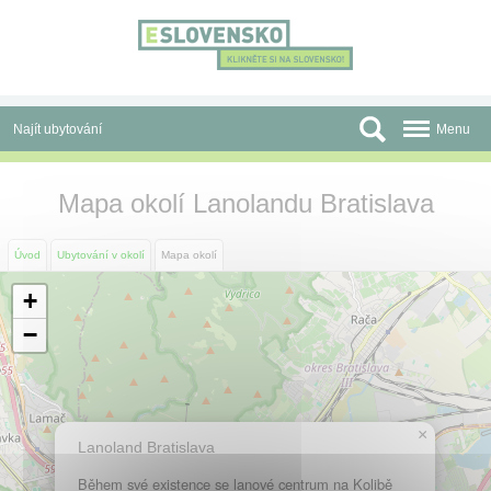
Panel pro správu cookies
Najít ubytování
Menu
Oblasti
Mapa okolí Lanolandu Bratislava
Slevy a Last Minute
Úvod
Ubytování v okolí
Mapa okolí
Autobusové zájezdy
+
Skupiny a konference
−
Před cestou
Atrakce
×
Lanoland Bratislava
O nás
Během své existence se lanové centrum na Kolibě