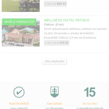
1 noc od
685 Kč
WELLNESS HOTEL PATINCE
SKVĚLÉ HODNOCENÍ
Patince (6 km)
Nově vybudované wellness centrum se nachází
na jihu Slovenska v areálu termálního
koupaliště Patince (14 km od Komárna).
1 noc od
1 455 Kč
Více ubytování
Proč
e-
Slovensko.cz?
Nejvýhodnější
Specialisté
let na trhu
ceny zájezdů
na Slovensko
a desetitisíce klientů