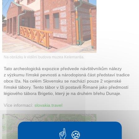
Kontakt
Na obrázku k vidění budova muzea Kelemantia.
Tato archeologická expozice předvede návštěvníkům nálezy
z výzkumu římské pevnosti a národopisná část představí tradice
obce Iža. Na celém Slovensku se nachází pouze 2 vojenské
římské tábory. Tento tábor v Iži postavili Římané jako předmostí
légiového tábora Brigetio, který je na druhém břehu Dunaje.
Více informací:
slovakia.travel