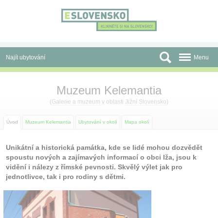
Panel pro správu cookies
Najít ubytování
Menu
Oblasti
Muzeum Kelemantia
Slevy a Last Minute
(
Galerie a muzeum
v oblasti
Jižní Slovensko
)
Autobusové zájezdy
Úvod
Muzeum Kelemantia
Ubytování v okolí
Mapa okolí
Skupiny a konference
Unikátní a historická památka, kde se lidé mohou dozvědět
spoustu nových a zajímavých informací o obci Iža, jsou k
Před cestou
vidění i nálezy z římské pevnosti. Skvělý výlet jak pro
jednotlivce, tak i pro rodiny s dětmi.
Atrakce
O nás