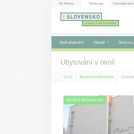
Panel pro správu cookies
CK Rekrea
Slovensko
Tuzemská dovo
Najít ubytování
Oblasti
Slevy a L
Ubytování v okolí
Úvod
Muzeum Kelemantia
Ubytován
SKVĚLÉ HODNOCENÍ