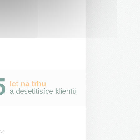
let na trhu
a desetitisíce klientů
íků