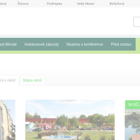
lená
Štúrovo
Podhájska
Velký Meder
Bešeňová
ast Minute
Autobusové zájezdy
Skupiny a konference
Před cestou
í v okolí
Mapa okolí
SKVĚL