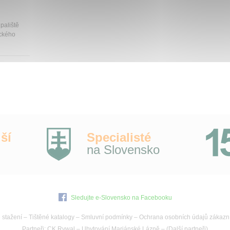
paliště
eckého
ší
Specialisté
na Slovensko
Sledujte e-Slovensko na Facebooku
 stažení
–
Tištěné katalogy
–
Smluvní podmínky
–
Ochrana osobních údajů zákazn
Partneři:
CK Rywal
–
Ubytování Mariánské Lázně
– (
Další partneři
)