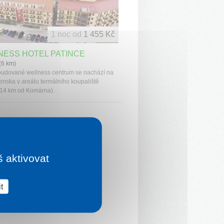
1 noc od
1 455 Kč
NESS HOTEL PATINCE
(6 km)
udované wellness centrum se nachází na
venska v areálu termálního koupaliště
(14 km od Komárna).
š aktivovat
t