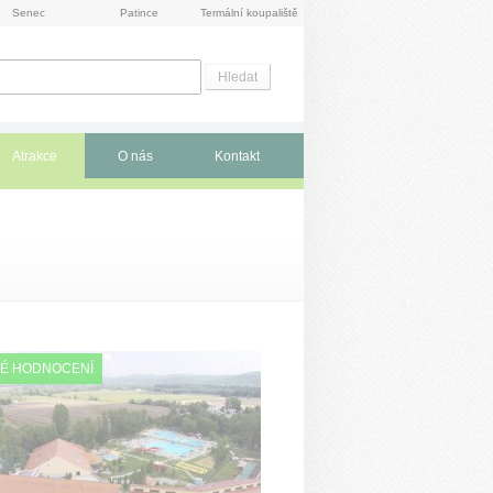
Senec
Patince
Termální koupaliště
Atrakce
O nás
Kontakt
É HODNOCENÍ