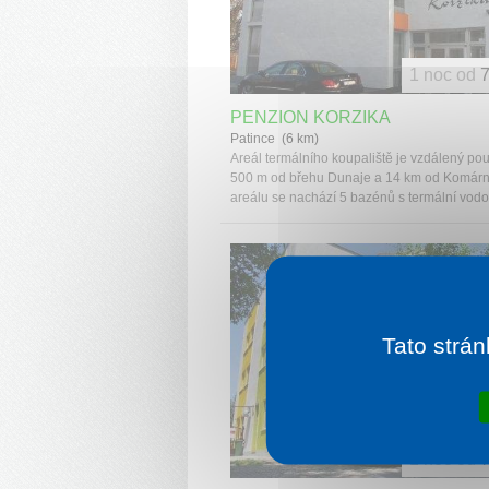
1 noc od
7
PENZION KORZIKA
Patince (6 km)
Areál termálního koupaliště je vzdálený po
500 m od břehu Dunaje a 14 km od Komárn
areálu se nachází 5 bazénů s termální vodou
Tato strán
1 noc od
7