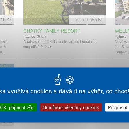
46 Kč
1 noc od
685 Kč
CHATKY FAMILY RESORT
WELL
Patince (6 km)
Patince 
uhých
Chatky se nacházejí v centru areálu termálního
Nově vyb
a. V
koupaliště Patince.
jihu Slo
...
Patince 
ka využívá cookies a dává ti na výběr, co chce
OK, přijmout vše
Odmítnout všechny cookies
Přizpůsobi
46 Kč