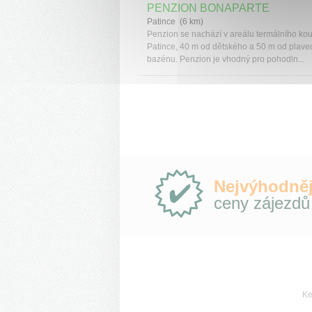
PENZION BONAPARTE
Patince (6 km)
Penzion se nachází v areálu termálního kou
Patince, 40 m od dětského a 50 m od plav
bazénu. Penzion je vhodný pro pohodln...
Proč
Nejvýhodněj
e-
ceny zájezdů
Slovensko.cz?
Ke