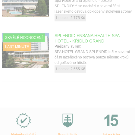
Spa Hotel Grand Splendid - pokoje
SPLENDID*** se nachází v severní části
lázeňského ostrova obklopený stoletými stromy.
1 noc od
2 775 Kč
SPLENDID ENSANA HEALTH SPA
SKVĚLÉ HODNOCENÍ
HOTEL - KŘÍDLO GRAND
Piešťany (5 km)
LAST MINUTE
SPA HOTEL GRAND SPLENDID leží v severní
části lázeňského ostrova pouze několik kroků
od golfového hřiště.
1 noc od
2 655 Kč
Proč
e-
Slovensko.cz?
Nejvýhodnější
Specialisté
let na trhu