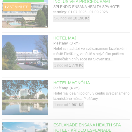
INCLUSIVE A PROCEDURAMI
Kontakt
SPLENDID ENSANA HEALTH SPA HOTEL - KŘÍDLO SPLENDID, Piešťany, Západní Slovensko
LAST MINUTE
termíny:
01.07.2026 - 01.09.2026
5-6 nocí od
10 190 Kč
HOTEL MÁJ
Piešťany (3 km)
Hotel se nachází ve světoznámém lázeňském
městě Piešťany, v městě s největším počtem
slunečních dní v roce na Slovensku....
1 noc od
1 770 Kč
HOTEL MAGNÓLIA
Piešťany (4 km)
Hotel má ideální polohu v centru světoznámého
lázeňského města Piešťany.
1 noc od
1 961 Kč
ESPLANADE ENSANA HEALTH SPA
HOTEL - KŘÍDLO ESPLANADE