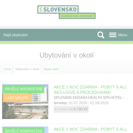
Panel pro správu cookies
Najít ubytování
Menu
Oblasti
Ubytování v okolí
Slevy a Last Minute
Úvod
Ubytování v okolí
Mapa okolí
Autobusové zájezdy
Skupiny a konference
AKCE 1 NOC ZDARMA - POBYT S ALL
SKVĚLÉ HODNOCENÍ
INCLUSIVE A PROCEDURAMI
SPLENDID ENSANA HEALTH SPA HOTEL - KŘÍDLO GRAND, Piešťany, Západní Slovensko
LAST MINUTE
Před cestou
termíny:
01.07.2026 - 01.09.2026
4-5 nocí od
9 790 Kč
Atrakce
O nás
AKCE 1 NOC ZDARMA - POBYT S ALL
SKVĚLÉ HODNOCENÍ