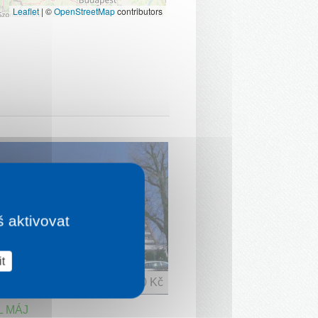
Leaflet
|
©
OpenStreetMap
contributors
š aktivovat
t
1 noc od
1 770 Kč
L MÁJ