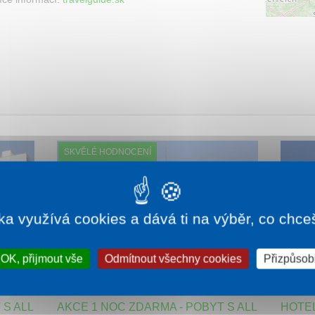
SKVĚLÉ HODNOCENÍ
LAST MINUTE
ka využívá cookies a dává ti na výběr, co chce
OK, přijmout vše
Odmítnout všechny cookies
Přizpůsobi
790 Kč
5-6 nocí od
10 190 Kč
 S ALL
AKCE 1 NOC ZDARMA - POBYT S ALL
HOTE