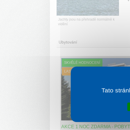
Jachty jsou na přehradě normálně k
vidění
Ubytování
SKVĚLÉ HODNOCENÍ
LAST MINUTE
Tato strán
4-5 nocí od
9 
AKCE 1 NOC ZDARMA - POBYT