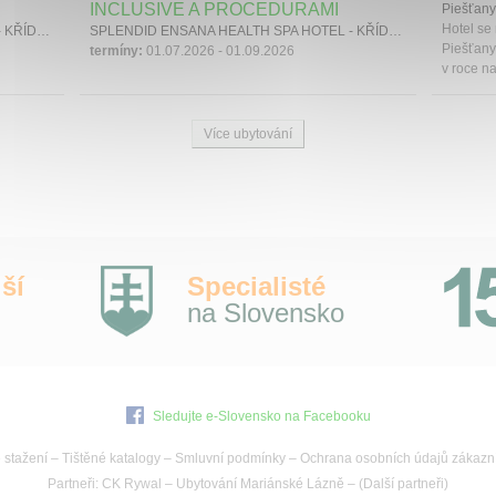
INCLUSIVE A PROCEDURAMI
Piešťany
Hotel se
SPLENDID ENSANA HEALTH SPA HOTEL - KŘÍDLO GRAND, Piešťany, Západní Slovensko
SPLENDID ENSANA HEALTH SPA HOTEL - KŘÍDLO SPLENDID, Piešťany, Západní Slovensko
Piešťany
termíny:
01.07.2026 - 01.09.2026
v roce na
Více ubytování
ší
Specialisté
na Slovensko
Sledujte e-Slovensko na Facebooku
 stažení
–
Tištěné katalogy
–
Smluvní podmínky
–
Ochrana osobních údajů zákazn
Partneři:
CK Rywal
–
Ubytování Mariánské Lázně
– (
Další partneři
)