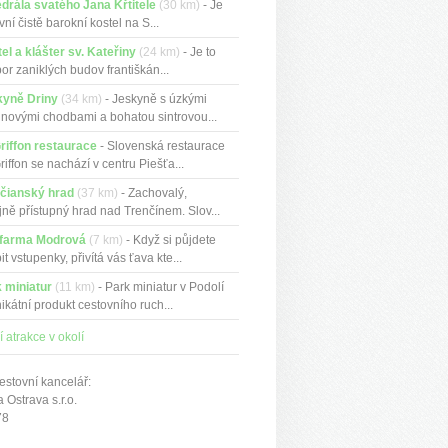
drála svatého Jana Křtitele
(30 km)
- Je
rvní čistě barokní kostel na S...
el a klášter sv. Kateřiny
(24 km)
- Je to
or zaniklých budov františkán...
kyně Driny
(34 km)
- Jeskyně s úzkými
inovými chodbami a bohatou sintrovou...
riffon restaurace
- Slovenská restaurace
riffon se nachází v centru Piešťa...
čianský hrad
(37 km)
- Zachovalý,
jně přístupný hrad nad Trenčínem. Slov...
 farma Modrová
(7 km)
- Když si půjdete
it vstupenky, přivítá vás ťava kte...
 miniatur
(11 km)
- Park miniatur v Podolí
nikátní produkt cestovního ruch...
í atrakce v okolí
estovní kancelář:
Ostrava s.r.o.
78