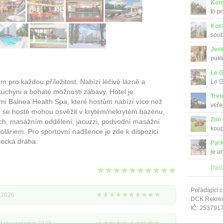
Kate
to p
Kost
soub
Jes
pukl
Le G
 pro každou příležitost. Nabízí léčivé lázně a
Le G
í kuchyni a bohaté možnosti zábavy. Hotel je
Tren
i Balnea Health Spa, které hostům nabízí více než
veře
e se hosté mohou osvěžit v krytém/nekrytém bazénu,
Zoo
ních, masážním oddělení, jacuzzi, podvodní masážní
koup
láriem. Pro sportovní nadšence je zde k dispozici
ěžecká dráha.
Park
je u
Dalš
★★★★★★★★★★
Pořádající c
★★★★★★★★★★
u 2026
DCK Rekrea 
IČ: 253791