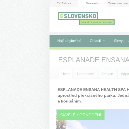
Panel pro správu cookies
CK Rekrea
Slovensko
Tuzemská dovo
Najít ubytování
Oblasti
Slevy a L
ESPLANADE ENSANA 
Úvod
Hodnocení
Atrakce
Map
ESPLANADE ENSANA HEALTH SPA HOTE
uprostřed překrásného parku. Jedná
a koupáním.
SKVĚLÉ HODNOCENÍ