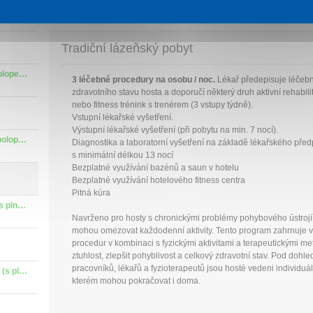
Tradiční lázeňský pobyt
Zdraví v Piešťanech - VČASNÝ POBYT (s polopenzí)
3 léčebné procedury na osobu / noc.
Lékař předepisuje léčeb
zdravotního stavu hosta a doporučí některý druh aktivní rehabil
nebo fitness trénink s trenérem (3 vstupy týdně).
Vstupní lékařské vyšetření.
Výstupní lékařské vyšetření (při pobytu na min. 7 nocí).
Lázeňský pobyt Light - VČASNÝ POBYT (s polopenzí)
Diagnostika a laboratorní vyšetření na základě lékařského před
s minimální délkou 13 nocí
Bezplatné využívání bazénů a saun v hotelu
Bezplatné využívání hotelového fitness centra
Pitná kúra
Tradiční lázeňský pobyt - VČASNÝ POBYT (s plnou penzí)
Navrženo pro hosty s chronickými problémy pohybového ústrojí
mohou omezovat každodenní aktivity. Tento program zahrnuje v
procedur v kombinaci s fyzickými aktivitami a terapeutickými m
ztuhlost, zlepšit pohyblivost a celkový zdravotní stav. Pod doh
pracovníků, lékařů a fyzioterapeutů jsou hosté vedeni individ
Intenzivní lázeňský pobyt - VČASNÝ POBYT (s plnou penzí)
kterém mohou pokračovat i doma.