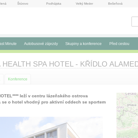
lená
Štúrovo
Podhájska
Velký Meder
Bešeňová
ast Minute
Autobusové zájezdy
Skupiny a konference
Před cestou
HEALTH SPA HOTEL - KŘÍDLO ALAME
a
Konference
L**** leží v centru lázeňského ostrova
 se o hotel vhodný pro aktivní oddech se sportem