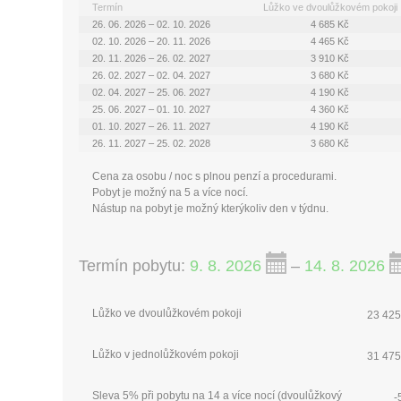
Termín
Lůžko ve dvoulůžkovém pokoji
26. 06. 2026 – 02. 10. 2026
4 685 Kč
02. 10. 2026 – 20. 11. 2026
4 465 Kč
20. 11. 2026 – 26. 02. 2027
3 910 Kč
26. 02. 2027 – 02. 04. 2027
3 680 Kč
02. 04. 2027 – 25. 06. 2027
4 190 Kč
25. 06. 2027 – 01. 10. 2027
4 360 Kč
01. 10. 2027 – 26. 11. 2027
4 190 Kč
26. 11. 2027 – 25. 02. 2028
3 680 Kč
Cena za osobu / noc s plnou penzí a procedurami.
Pobyt je možný na 5 a více nocí.
Nástup na pobyt je možný kterýkoliv den v týdnu.
Termín pobytu:
9. 8. 2026
–
14. 8. 2026
Lůžko ve dvoulůžkovém pokoji
23 425
Lůžko v jednolůžkovém pokoji
31 475
Sleva 5% při pobytu na 14 a více nocí (dvoulůžkový
-