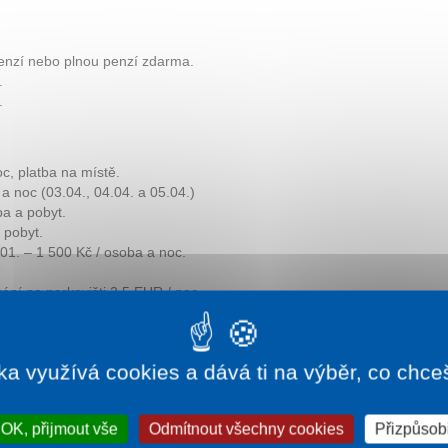
penzí nebo plnou penzí zdarma.
.
.
c, platba na místě.
a noc (03.04., 04.04. a 05.04.)
ba a pobyt.
 pobyt.
.01. – 1 500 Kč / osoba a noc.
ání na parkovišti 2,5 EUR / noc.
tba na místě.
ka využívá cookies a dává ti na výběr, co chce
OK, přijmout vše
Odmítnout všechny cookies
Přizpůsobi