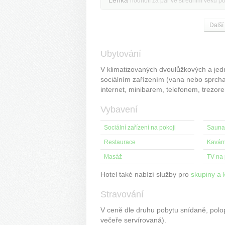
Lenka
hodnotí za pár ve středním věku po
Další
Ubytování
V klimatizovaných dvoulůžkových a jed
sociálním zařízením (vana nebo sprch
internet, minibarem, telefonem, trezo
Vybavení
Sociální zařízení na pokoji
Sauna
Restaurace
Kavár
Masáž
TV na 
Hotel také nabízí služby pro
skupiny a 
Stravování
V ceně dle druhu pobytu snídaně, pol
večeře servírovaná).