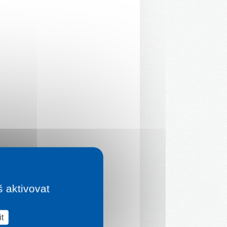
š aktivovat
t