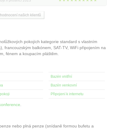
★★★★★★★★★★
byt v prosinci 2023
 hodnocení našich klientů
nolůžkových pokojích kategorie standard s vlastním
a), francouzským balkónem, SAT-TV, WiFi připojením na
rem, fénem a koupacím pláštěm.
Bazén vnitřní
na
Bazén venkovní
pokoji
Připojení k internetu
konference
.
openze nebo plná penze (snídaně formou bufetu a