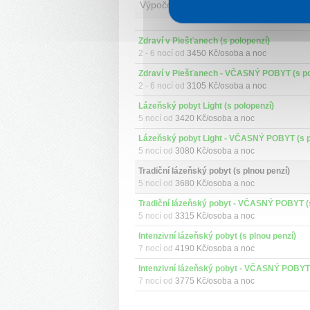
Výpočet ceny
Zdraví v Piešťanech (s polopenzí)
2 - 6 nocí od
3450 Kč/osoba a noc
2 - 6 nocí od
3105 Kč/osoba a noc
Lázeňský pobyt Light (s polopenzí)
5 nocí od
3420 Kč/osoba a noc
5 nocí od
3080 Kč/osoba a noc
Tradiční lázeňský pobyt (s plnou penzí)
5 nocí od
3680 Kč/osoba a noc
5 nocí od
3315 Kč/osoba a noc
Intenzivní lázeňský pobyt (s plnou penzí)
7 nocí od
4190 Kč/osoba a noc
7 nocí od
3775 Kč/osoba a noc