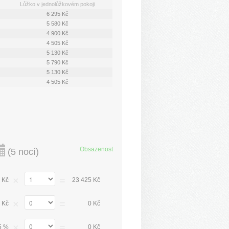
Lůžko v jednolůžkovém pokoji
6 295 Kč
5 580 Kč
4 900 Kč
4 505 Kč
5 130 Kč
5 790 Kč
5 130 Kč
4 505 Kč
Obsazenost
(
5 nocí
)
×
=
 Kč
23 425 Kč
×
=
 Kč
0 Kč
×
=
5 %
0 Kč