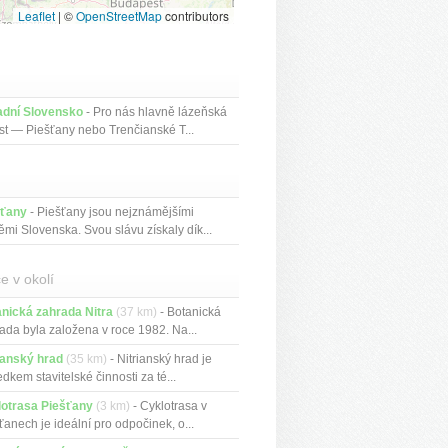
Leaflet
|
©
OpenStreetMap
contributors
adní Slovensko
- Pro nás hlavně lázeňská
st — Piešťany nebo Trenčianské T...
šťany
- Piešťany jsou nejznámějšími
ěmi Slovenska. Svou slávu získaly dík...
e v okolí
nická zahrada Nitra
(37 km)
- Botanická
ada byla založena v roce 1982. Na...
ianský hrad
(35 km)
- Nitrianský hrad je
edkem stavitelské činnosti za té...
lotrasa Piešťany
(3 km)
- Cyklotrasa v
ťanech je ideální pro odpočinek, o...