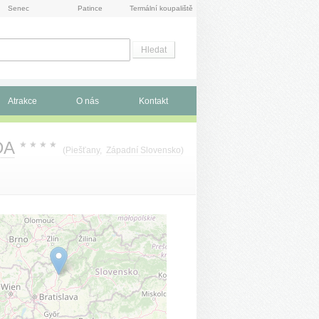
Senec
Patince
Termální koupaliště
Atrakce
O nás
Kontakt
DA
★
★
★
★
(
Piešťany
,
Západní Slovensko
)