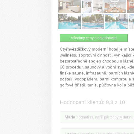
Všechny ceny a objednávka
Čtyřhvězdičkový moderní hotel je místem
wellness, sportovní činnosti, vynikajíc
bezprostředně spojen chodbou s lázněm
60 procedur, saunový a vodní svět, kd
finské sauně, infrasauně, parních láz
postelí, vodopádem, parní komorou a so
golfové hřiště, tenis, půjčovna kol a b
Hodnocení klientů: 9,8 z 10
Maria
hodnotí za starší pár pobyt v dubn