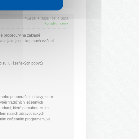
Platí 26. 6. 2026 - 25. 2. 2028
Kompletní ceník
né procedury na základě
itace jako jsou skupinová cvičení
pisu: u lázeňských pobytů
 nebo pooperačními stavy, které
ýběr tradičních léčebných
etodami, které pomohou zmírnit
ledem našich zdravotnických
uálním cvičebním programem, ve