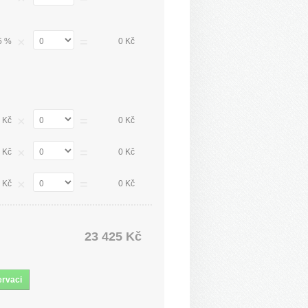
×
=
5 %
0 Kč
×
=
 Kč
0 Kč
×
=
 Kč
0 Kč
×
=
 Kč
0 Kč
23 425 Kč