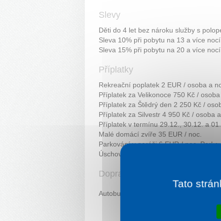
Slevy
Děti do 4 let bez nároku služby s polo
Sleva 10% při pobytu na 13 a více nocí
Sleva 15% při pobytu na 20 a více nocí
Příplatky
Rekreační poplatek 2 EUR / osoba a no
Příplatek za Velikonoce 750 Kč / osoba 
Příplatek za Štědrý den 2 250 Kč / oso
Příplatek za Silvestr 4 950 Kč / osoba a
Příplatek v termínu 29.12., 30.12. a 01
Malé domácí zvíře 35 EUR / noc.
Parkování v garáži 6 EUR / noc. Parkov
Úschovna kol v garáži 3 EUR / den, pla
Doprava
Tato strán
Autobusem/ vlakem stanice Piešťany.