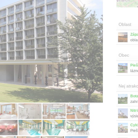
Oblast
Záp
obla
Obec
Pie
lázn
Nej atrakc
Bota
zahr
Nitr
výsl
Cyk
Pieš