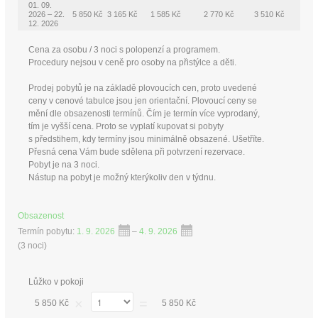
01. 09.
2026 – 22.
5 850 Kč
3 165 Kč
1 585 Kč
2 770 Kč
3 510 Kč
12. 2026
Cena za osobu / 3 noci s polopenzí a programem.
Procedury nejsou v ceně pro osoby na přistýlce a děti.
Prodej pobytů je na základě plovoucích cen, proto uvedené
ceny v cenové tabulce jsou jen orientační. Plovoucí ceny se
mění dle obsazenosti termínů. Čím je termín více vyprodaný,
tím je vyšší cena. Proto se vyplatí kupovat si pobyty
s předstihem, kdy termíny jsou minimálně obsazené. Ušetříte.
Přesná cena Vám bude sdělena při potvrzení rezervace.
Pobyt je na 3 noci.
Nástup na pobyt je možný kterýkoliv den v týdnu.
Obsazenost
Termín pobytu:
1. 9. 2026
–
4. 9. 2026
(
3 noci
)
Lůžko v pokoji
×
=
5 850 Kč
5 850 Kč