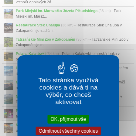
vrcholů v polských Zá...
Park Miejski im. Marszałka Józefa Piłsudskiego
(36 km)
- Park
Miejski im. Marsz...
Restaurace Stek Chałupa
(36 km)
- Restaurace Stek Chałupa v
Zakopaném je tradiční...
Tatrzańskie Mini Zoo v Zakopaném
(36 km)
- Tatrzańskie Mini Zoo v
Zakopaném je m...
Polana Kalatówki
(34 km)
- Polana Kalatówki je horská louka v
polských Tatrách ne...
Lyžařský areál Ugory
(39 km)
- Lyžařský areál Ugory v Zakopaném
je menší a kli...
Tato stránka využívá
Giewont
(32 km)
- Giewont je hora v polských Tatrách, která se tyčí
cookies a dává ti na
nad městem Zak...
výběr, co chceš
Morskie Oko
(35 km)
- Nejslavnější horské jezero Morskie Oko v
aktivovat
Polsku vypadá jako ...
Podvodní Svět Zakopane
(36 km)
- Je to menší, ale velmi
atmosférické akvárium sc...
OK, přijmout vše
Městečko myší
(36 km)
- Městečko myší je nečekaně zábavná
Odmítnout všechny cookies
atrakce plná miniatu...