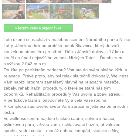
Všechny ceny a objednávka
Toto území se nachází v malebné scenérii Národního parku Nízké
Tatry. Jánskou dolinou protéká potok Štiavnica, který dotváří
kouzelnou atmosféru prostředí. Délka Jánské doliny je 17 km a
končí na úpatí nejvyššího vrcholu Nízkých Tater – Ďumbierem
s výškou 2.043 m.n m.
Toužíte po perfektním oddechu? Vstupte do světa plného klidu a
relaxace. Právě proto, aby byl relax skutečně dokonalý, Wellness
Vám nabízí program zaměřený hlavně na relaxační masáže,
zábaly, rehabilitační procedury, o které se stará náš tým
odborníků. Rehabilitační procedury Vás uvolní a zbaví stresu.
V perličkové lázni si odpočinete Vy a celá Vaše rodina.
V komplexu saunového světa Vám zaručíme jedinečnou přírodní
léčbu.
Ve wellness centru najdete finskou saunu, solnou inhalaci,
bylinkovou páru, vířivou vanu, ochlazovací bazén, přívalovou
sprchu, vodní cestu – masáž nohou, ledopád, skotské střiky,