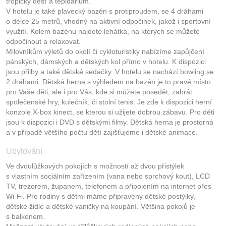
tropický déšť a tepidárium.
V hotelu je také plavecký bazén s protiproudem, se 4 dráhami
o délce 25 metrů, vhodný na aktivní odpočinek, jakož i sportovní
využití. Kolem bazénu najdete lehátka, na kterých se můžete
odpočinout a relaxovat.
Milovníkům výletů do okolí či cykloturistiky nabízíme zapůjčení
pánských, dámských a dětských kol přímo v hotelu. K dispozici
jsou přilby a také dětské sedačky. V hotelu se nachází bowling se
2 dráhami. Dětská herna s výhledem na bazén je to pravé místo
pro Vaše děti, ale i pro Vás, kde si můžete posedět, zahrát
společenské hry, kulečník, či stolní tenis. Je zde k dispozici herní
konzole X-box kinect, se kterou si užijete dobrou zábavu. Pro děti
jsou k dispozici i DVD s dětskými filmy. Dětská herna je prostorná
a v případě většího počtu dětí zajišťujeme i dětské animace.
Ubytování
Ve dvoulůžkových pokojích s možností až dvou přistýlek
s vlastním sociálním zařízením (vana nebo sprchový kout), LCD
TV, trezorem, županem, telefonem a připojením na internet přes
Wi-Fi. Pro rodiny s dětmi máme připraveny dětské postýlky,
dětské židle a dětské vaničky na koupání. Většina pokojů je
s balkonem.