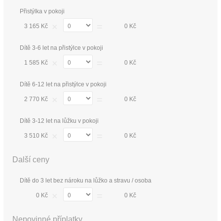
Přistýlka v pokoji
×
=
3 165 Kč
0 Kč
Dítě 3-6 let na přistýlce v pokoji
×
=
1 585 Kč
0 Kč
Dítě 6-12 let na přistýlce v pokoji
×
=
2 770 Kč
0 Kč
Dítě 3-12 let na lůžku v pokoji
×
=
3 510 Kč
0 Kč
Další ceny
Dítě do 3 let bez nároku na lůžko a stravu / osoba
×
=
0 Kč
0 Kč
Nepovinné příplatky