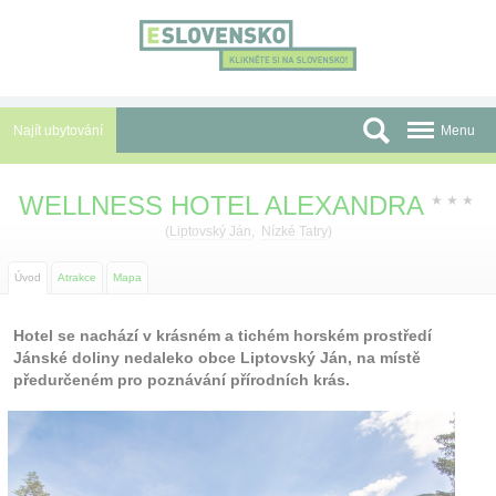
Panel pro správu cookies
Najít ubytování
Menu
Oblasti
WELLNESS HOTEL ALEXANDRA
★
★
★
Slevy a Last Minute
(
Liptovský Ján
,
Nízké Tatry
)
Autobusové zájezdy
Úvod
Atrakce
Mapa
Skupiny a konference
Hotel se nachází v krásném a tichém horském prostředí
Jánské doliny nedaleko obce Liptovský Ján, na místě
Před cestou
předurčeném pro poznávání přírodních krás.
Atrakce
O nás