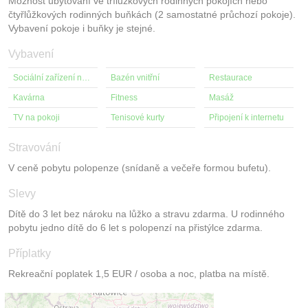
Možnost ubytování ve třílůžkových rodinných pokojích nebo
čtyřlůžkových rodinných buňkách (2 samostatné průchozí pokoje).
Vybavení pokoje i buňky je stejné.
Vybavení
Sociální zařízení na pokoji
Bazén vnitřní
Restaurace
Kavárna
Fitness
Masáž
TV na pokoji
Tenisové kurty
Připojení k internetu
Stravování
V ceně pobytu polopenze (snídaně a večeře formou bufetu).
Slevy
Dítě do 3 let bez nároku na lůžko a stravu zdarma. U rodinného
pobytu jedno dítě do 6 let s polopenzí na přistýlce zdarma.
Příplatky
Rekreační poplatek 1,5 EUR / osoba a noc, platba na místě.