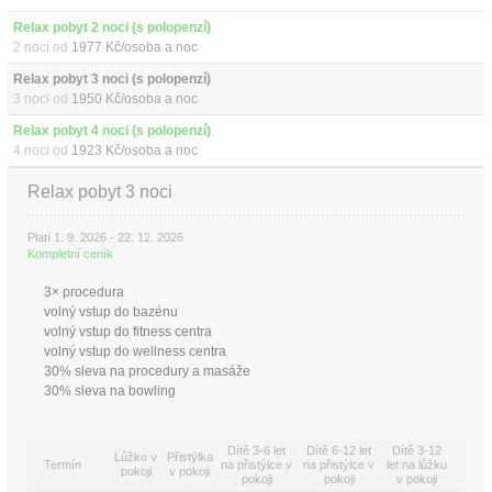
Relax pobyt 2 noci (s polopenzí)
2 noci od
1977 Kč/osoba a noc
Relax pobyt 3 noci (s polopenzí)
3 noci od
1950 Kč/osoba a noc
Relax pobyt 4 noci (s polopenzí)
4 noci od
1923 Kč/osoba a noc
Relax pobyt 3 noci
Platí 1. 9. 2026 - 22. 12. 2026
Kompletní ceník
3× procedura
volný vstup do bazénu
volný vstup do fitness centra
volný vstup do wellness centra
30% sleva na procedury a masáže
30% sleva na bowling
Dítě 3-6 let
Dítě 6-12 let
Dítě 3-12
Lůžko v
Přistýlka
Termín
na přistýlce v
na přistýlce v
let na lůžku
pokoji
v pokoji
pokoji
pokoji
v pokoji