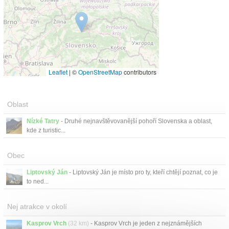
Leaflet
|
©
OpenStreetMap
contributors
Oblast
Nízké Tatry
- Druhé nejnavštěvovanější pohoří Slovenska a oblast,
kde z turistic...
Obec
Liptovský Ján
- Liptovský Ján je místo pro ty, kteří chtějí poznat, co je
to ned...
Nej atrakce v okolí
Kasprov Vrch
(32 km)
- Kasprov Vrch je jeden z nejznámějších