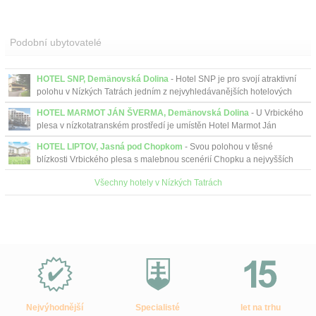
Podobní ubytovatelé
HOTEL SNP, Demänovská Dolina
- Hotel SNP je pro svojí atraktivní
polohu v Nízkých Tatrách jedním z nejvyhledávanějších hotelových
zařízení.
HOTEL MARMOT JÁN ŠVERMA, Demänovská Dolina
- U Vrbického
plesa v nízkotatranském prostředí je umístěn Hotel Marmot Ján
Šverma, v blízkosti stanice kabinové lanovky.
HOTEL LIPTOV, Jasná pod Chopkom
- Svou polohou v těsné
blízkosti Vrbického plesa s malebnou scenérií Chopku a nejvyšších
vrcholů Nízkých Tater nabízí ideální výchozí poz...
Všechny hotely v Nízkých Tatrách
Proč
e-
Slovensko.cz?
Nejvýhodnější
Specialisté
let na trhu