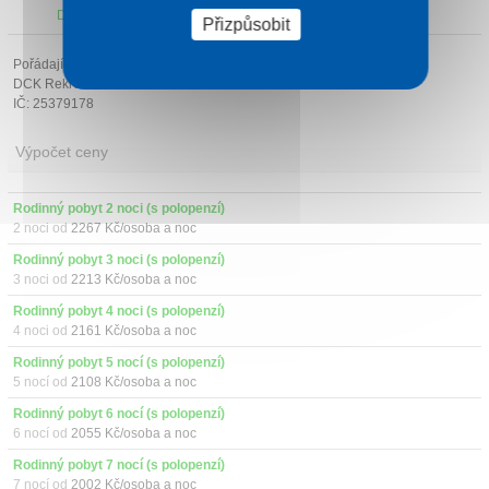
Další atrakce v okolí
Přizpůsobit
Pořádající cestovní kancelář:
DCK Rekrea Ostrava s.r.o.
IČ: 25379178
Výpočet ceny
Rodinný pobyt 2 noci (s polopenzí)
2 noci od
2267 Kč/osoba a noc
Rodinný pobyt 3 noci (s polopenzí)
3 noci od
2213 Kč/osoba a noc
Rodinný pobyt 4 noci (s polopenzí)
4 noci od
2161 Kč/osoba a noc
Rodinný pobyt 5 nocí (s polopenzí)
5 nocí od
2108 Kč/osoba a noc
Rodinný pobyt 6 nocí (s polopenzí)
6 nocí od
2055 Kč/osoba a noc
Rodinný pobyt 7 nocí (s polopenzí)
7 nocí od
2002 Kč/osoba a noc