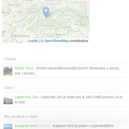
Leaflet
|
©
OpenStreetMap
contributors
Oblast
Nízké Tatry
- Druhé nejnavštěvovanější pohoří Slovenska a oblast,
kde z turistic...
Obec
Liptovský Ján
- Liptovský Ján je místo pro ty, kteří chtějí poznat, co je
to ned...
Nej atrakce v okolí
Kasprov Vrch
(32 km)
- Kasprov Vrch je jeden z nejznámějších