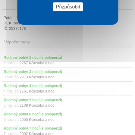
Další atrakce v okolí
Přizpůsobit
Pořádající cestovní kancelář:
DCK Rekrea Ostrava s.r.o.
IČ: 25379178
Výpočet ceny
Rodinný pobyt 2 noci (s polopenzí)
2 noci od
2267 Kč/osoba a noc
Rodinný pobyt 3 noci (s polopenzí)
3 noci od
2213 Kč/osoba a noc
Rodinný pobyt 4 noci (s polopenzí)
4 noci od
2161 Kč/osoba a noc
Rodinný pobyt 5 nocí (s polopenzí)
5 nocí od
2108 Kč/osoba a noc
Rodinný pobyt 6 nocí (s polopenzí)
6 nocí od
2055 Kč/osoba a noc
Rodinný pobyt 7 nocí (s polopenzí)
7 nocí od
2002 Kč/osoba a noc