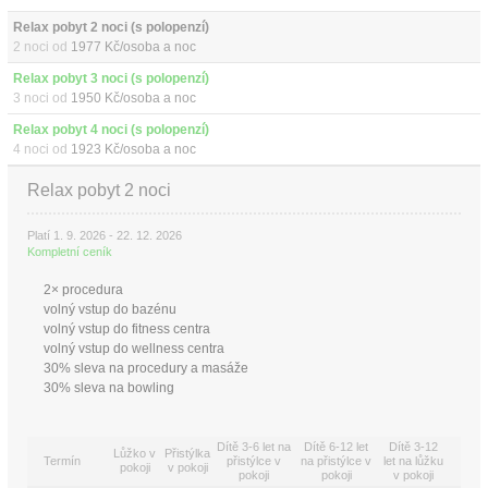
Relax pobyt 2 noci (s polopenzí)
2 noci od
1977 Kč/osoba a noc
Relax pobyt 3 noci (s polopenzí)
3 noci od
1950 Kč/osoba a noc
Relax pobyt 4 noci (s polopenzí)
4 noci od
1923 Kč/osoba a noc
Relax pobyt 2 noci
Platí 1. 9. 2026 - 22. 12. 2026
Kompletní ceník
2× procedura
volný vstup do bazénu
volný vstup do fitness centra
volný vstup do wellness centra
30% sleva na procedury a masáže
30% sleva na bowling
Dítě 3-6 let na
Dítě 6-12 let
Dítě 3-12
Lůžko v
Přistýlka
Termín
přistýlce v
na přistýlce v
let na lůžku
pokoji
v pokoji
pokoji
pokoji
v pokoji