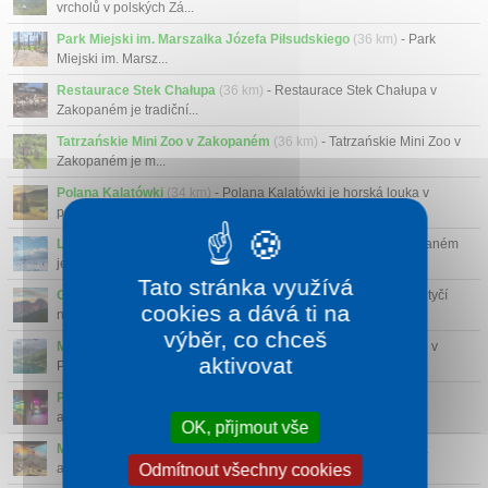
vrcholů v polských Zá...
Park Miejski im. Marszałka Józefa Piłsudskiego
(36 km)
- Park
Miejski im. Marsz...
Restaurace Stek Chałupa
(36 km)
- Restaurace Stek Chałupa v
Zakopaném je tradiční...
Tatrzańskie Mini Zoo v Zakopaném
(36 km)
- Tatrzańskie Mini Zoo v
Zakopaném je m...
Polana Kalatówki
(34 km)
- Polana Kalatówki je horská louka v
polských Tatrách ne...
Lyžařský areál Ugory
(39 km)
- Lyžařský areál Ugory v Zakopaném
je menší a kli...
Tato stránka využívá
Giewont
(32 km)
- Giewont je hora v polských Tatrách, která se tyčí
cookies a dává ti na
nad městem Zak...
výběr, co chceš
Morskie Oko
(35 km)
- Nejslavnější horské jezero Morskie Oko v
aktivovat
Polsku vypadá jako ...
Podvodní Svět Zakopane
(36 km)
- Je to menší, ale velmi
atmosférické akvárium sc...
OK, přijmout vše
Městečko myší
(36 km)
- Městečko myší je nečekaně zábavná
Odmítnout všechny cookies
atrakce plná miniatu...