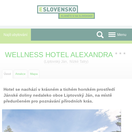
Panel pro správu cookies
Najít ubytování
Menu
Oblasti
WELLNESS HOTEL ALEXANDRA
★
★
★
Slevy a Last Minute
(
Liptovský Ján
,
Nízké Tatry
)
Autobusové zájezdy
Úvod
Atrakce
Mapa
Skupiny a konference
Hotel se nachází v krásném a tichém horském prostředí
Jánské doliny nedaleko obce Liptovský Ján, na místě
Před cestou
předurčeném pro poznávání přírodních krás.
Atrakce
O nás