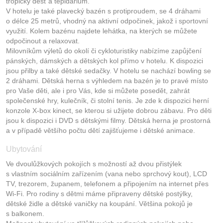
tropický déšť a tepidárium.
V hotelu je také plavecký bazén s protiproudem, se 4 dráhami
o délce 25 metrů, vhodný na aktivní odpočinek, jakož i sportovní
využití. Kolem bazénu najdete lehátka, na kterých se můžete
odpočinout a relaxovat.
Milovníkům výletů do okolí či cykloturistiky nabízíme zapůjčení
pánských, dámských a dětských kol přímo v hotelu. K dispozici
jsou přilby a také dětské sedačky. V hotelu se nachází bowling se
2 dráhami. Dětská herna s výhledem na bazén je to pravé místo
pro Vaše děti, ale i pro Vás, kde si můžete posedět, zahrát
společenské hry, kulečník, či stolní tenis. Je zde k dispozici herní
konzole X-box kinect, se kterou si užijete dobrou zábavu. Pro děti
jsou k dispozici i DVD s dětskými filmy. Dětská herna je prostorná
a v případě většího počtu dětí zajišťujeme i dětské animace.
Ubytování
Ve dvoulůžkových pokojích s možností až dvou přistýlek
s vlastním sociálním zařízením (vana nebo sprchový kout), LCD
TV, trezorem, županem, telefonem a připojením na internet přes
Wi-Fi. Pro rodiny s dětmi máme připraveny dětské postýlky,
dětské židle a dětské vaničky na koupání. Většina pokojů je
s balkonem.