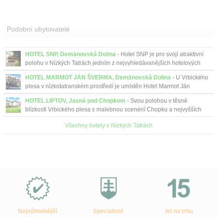
Podobní ubytovatelé
HOTEL SNP, Demänovská Dolina
- Hotel SNP je pro svojí atraktivní
polohu v Nízkých Tatrách jedním z nejvyhledávanějších hotelových
zařízení.
HOTEL MARMOT JÁN ŠVERMA, Demänovská Dolina
- U Vrbického
plesa v nízkotatranském prostředí je umístěn Hotel Marmot Ján
Šverma, v blízkosti stanice kabinové lanovky.
HOTEL LIPTOV, Jasná pod Chopkom
- Svou polohou v těsné
blízkosti Vrbického plesa s malebnou scenérií Chopku a nejvyšších
vrcholů Nízkých Tater nabízí ideální výchozí poz...
Všechny hotely v Nízkých Tatrách
Proč
e-
Slovensko.cz?
Nejvýhodnější
Specialisté
let na trhu