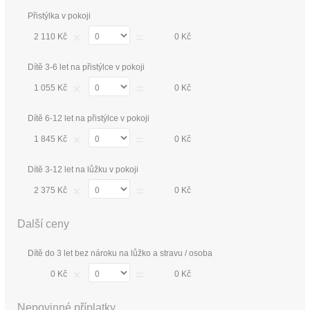
Přistýlka v pokoji
×
=
2 110 Kč
0 Kč
Dítě 3-6 let na přistýlce v pokoji
×
=
1 055 Kč
0 Kč
Dítě 6-12 let na přistýlce v pokoji
×
=
1 845 Kč
0 Kč
Dítě 3-12 let na lůžku v pokoji
×
=
2 375 Kč
0 Kč
Další ceny
Dítě do 3 let bez nároku na lůžko a stravu / osoba
×
=
0 Kč
0 Kč
Nepovinné příplatky