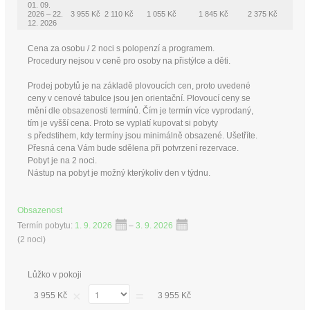
01. 09.
2026 – 22.
3 955 Kč
2 110 Kč
1 055 Kč
1 845 Kč
2 375 Kč
12. 2026
Cena za osobu / 2 noci s polopenzí a programem.
Procedury nejsou v ceně pro osoby na přistýlce a děti.
Prodej pobytů je na základě plovoucích cen, proto uvedené
ceny v cenové tabulce jsou jen orientační. Plovoucí ceny se
mění dle obsazenosti termínů. Čím je termín více vyprodaný,
tím je vyšší cena. Proto se vyplatí kupovat si pobyty
s předstihem, kdy termíny jsou minimálně obsazené. Ušetříte.
Přesná cena Vám bude sdělena při potvrzení rezervace.
Pobyt je na 2 noci.
Nástup na pobyt je možný kterýkoliv den v týdnu.
Obsazenost
Termín pobytu:
1. 9. 2026
–
3. 9. 2026
(
2 noci
)
Lůžko v pokoji
×
=
3 955 Kč
3 955 Kč