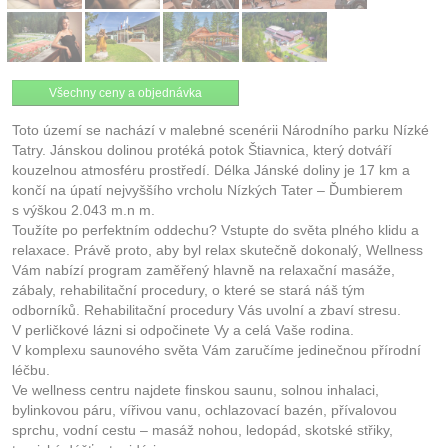
Všechny ceny a objednávka
Toto území se nachází v malebné scenérii Národního parku Nízké
Tatry. Jánskou dolinou protéká potok Štiavnica, který dotváří
kouzelnou atmosféru prostředí. Délka Jánské doliny je 17 km a
končí na úpatí nejvyššího vrcholu Nízkých Tater – Ďumbierem
s výškou 2.043 m.n m.
Toužíte po perfektním oddechu? Vstupte do světa plného klidu a
relaxace. Právě proto, aby byl relax skutečně dokonalý, Wellness
Vám nabízí program zaměřený hlavně na relaxační masáže,
zábaly, rehabilitační procedury, o které se stará náš tým
odborníků. Rehabilitační procedury Vás uvolní a zbaví stresu.
V perličkové lázni si odpočinete Vy a celá Vaše rodina.
V komplexu saunového světa Vám zaručíme jedinečnou přírodní
léčbu.
Ve wellness centru najdete finskou saunu, solnou inhalaci,
bylinkovou páru, vířivou vanu, ochlazovací bazén, přívalovou
sprchu, vodní cestu – masáž nohou, ledopád, skotské střiky,