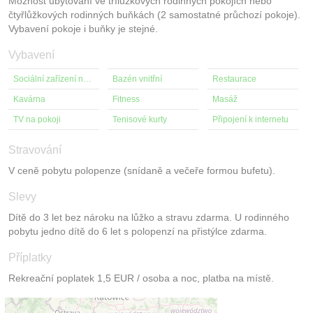
Možnost ubytování ve třílůžkových rodinných pokojích nebo
čtyřlůžkových rodinných buňkách (2 samostatné průchozí pokoje).
Vybavení pokoje i buňky je stejné.
Vybavení
Sociální zařízení na pokoji
Bazén vnitřní
Restaurace
Kavárna
Fitness
Masáž
TV na pokoji
Tenisové kurty
Připojení k internetu
Stravování
V ceně pobytu polopenze (snídaně a večeře formou bufetu).
Slevy
Dítě do 3 let bez nároku na lůžko a stravu zdarma. U rodinného
pobytu jedno dítě do 6 let s polopenzí na přistýlce zdarma.
Příplatky
Rekreační poplatek 1,5 EUR / osoba a noc, platba na místě.