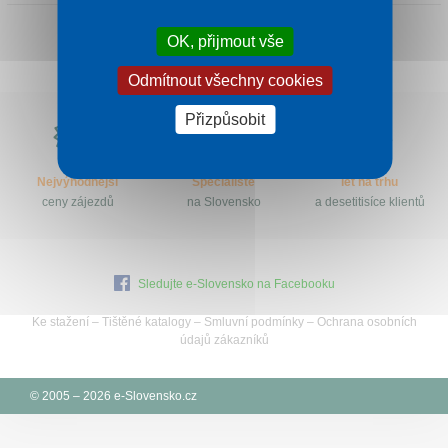
Kontakt
OK, přijmout vše
Odmítnout všechny cookies
Proč
Přizpůsobit
e-
Slovensko.cz?
Nejvýhodnější
Specialisté
let na trhu
ceny zájezdů
na Slovensko
a desetitisíce klientů
Sledujte e-Slovensko na Facebooku
Ke stažení
–
Tištěné katalogy
–
Smluvní podmínky
–
Ochrana osobních
údajů zákazníků
© 2005 – 2026 e-Slovensko.cz