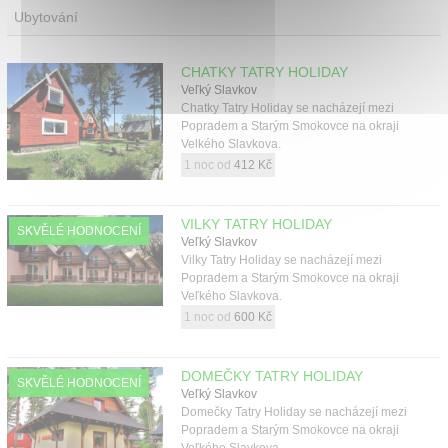
Ubytování
CHATKY TATRY HOLIDAY
Veľký Slavkov
Chatky Tatry Holiday se nacházejí mezi
Popradem a Starým Smokovce na okraji
Velkého Slavkova.
1 noc od
412 Kč
VILKY TATRY HOLIDAY
SKVĚLÉ HODNOCENÍ
Veľký Slavkov
Vilky Tatry Holiday se nacházejí mezi
Popradem a Starým Smokovce na okraji
Veľkého Slavkova.
1 noc od
600 Kč
DOMEČKY TATRY HOLIDAY
SKVĚLÉ HODNOCENÍ
Veľký Slavkov
Domečky Tatry Holiday se nacházejí mezi
Popradem a Starým Smokovce na okraji