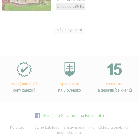
Veľkého Slavkova.
1 noc od
785 Kč
Více ubytování
Proč
e-
Slovensko.cz?
Nejvýhodnější
Specialisté
let na trhu
ceny zájezdů
na Slovensko
a desetitisíce klientů
Sledujte e-Slovensko na Facebooku
Ke stažení
–
Tištěné katalogy
–
Smluvní podmínky
–
Ochrana osobních
údajů zákazníků