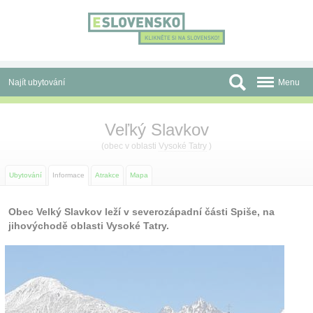
Panel pro správu cookies
Najít ubytování
Menu
Oblasti
Veľký Slavkov
Slevy a Last Minute
(obec v oblasti
Vysoké Tatry
)
Autobusové zájezdy
Ubytování
Informace
Atrakce
Mapa
Skupiny a konference
Obec Velký Slavkov leží v severozápadní části Spiše, na
jihovýchodě oblasti Vysoké Tatry.
Před cestou
Atrakce
O nás