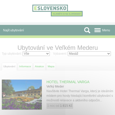
Panel pro správu cookies
Najít ubytování
Menu
Oblasti
Ubytování ve Veľkém Mederu
Slevy a Last Minute
Typ ubytování:
Vybavení:
Autobusové zájezdy
Ubytování
Informace
Atrakce
Mapa
Skupiny a konference
HOTEL THERMAL VARGA
Před cestou
Veľký Meder
Navštivte Hotel Thermal Varga, který je ideálním
Atrakce
místem pro hosty hledající komfortní ubytování s
možností relaxace a aktivního odpočin...
1 noc od
1 815 Kč
O nás