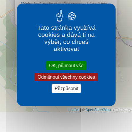
Kontakt
Město Velký Meder dříve Čalovo se nachází v jižním
cípě Západního Slovenska. Město je známé díky
termálním lázním.
Více…
Tato stránka využívá
cookies a dává ti na
výběr, co chceš
aktivovat
OK, přijmout vše
Odmítnout všechny cookies
Přizpůsobit
Leaflet
|
©
OpenStreetMap
contributors